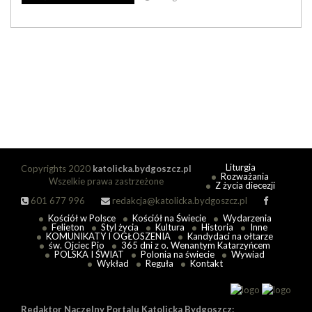
Liturgia
Copyrights 2020
katolicka.bydgoszcz.pl
Rozważania
Wszelkie prawa zastrzeżone
Z życia diecezji
601 677 996
redakcja@katolicka.bydgoszcz.pl
Kościół w Polsce
Kościół na Świecie
Wydarzenia
Felieton
Styl życia
Kultura
Historia
Inne
KOMUNIKATY I OGŁOSZENIA
Kandydaci na ołtarze
św. Ojciec Pio
365 dni z o. Wenantym Katarzyńcem
POLSKA I ŚWIAT
Polonia na świecie
Wywiad
Wykład
Reguła
Kontakt
Redaktor Naczelny Portalu Katolicka Bydgoszcz: