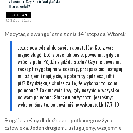
zbawienia. Czy Sobór Watykański
II to odwołał?
FELIETON
12 Jul 11:55
Medytacje ewangeliczne z dnia 14 listopada, Wtorek
Jezus powiedział do swoich apostołów: Kto z was,
mając sługę, który orze lub pasie, powie mu, gdy on
wróci z pola: Pójdź i siądź do stołu? Czy nie powie mu
raczej: Przygotuj mi wieczerzę, przepasz się i usługuj
mi, aż zjem i napiję się, a potem ty będziesz jadł i
pił? Czy dziękuje słudze za to, że wykonał to, co mu
polecono? Tak mówcie i wy, gdy uczynicie wszystko,
co wam polecono: Słudzy nieużyteczni jesteśmy;
wykonaliśmy to, co powinniśmy wykonać. Łk 17,7-10
Sługą jesteśmy dla każdego spotkanego w życiu
człowieka. Jeden drugiemu usługujemy, wzajemnie