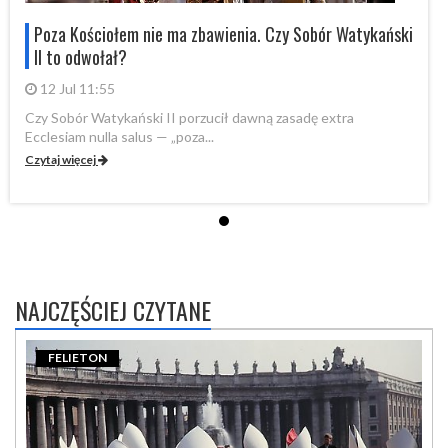
i
Poza Kościołem nie ma zbawienia. Czy Sobór Watykański
II to odwołał?
12 Jul 11:55
Czy Sobór Watykański II porzucił dawną zasadę extra
Cz
Ecclesiam nulla salus — „poza...
Ec
Czytaj więcej
Cz
NAJCZĘŚCIEJ CZYTANE
FELIETON