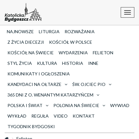
Toggl
navig
NAJNOWSZE
LITURGIA
ROZWAŻANIA
Z ŻYCIA DIECEZJI
KOŚCIÓŁ W POLSCE
KOŚCIÓŁ NA ŚWIECIE
WYDARZENIA
FELIETON
STYL ŻYCIA
KULTURA
HISTORIA
INNE
KOMUNIKATY I OGŁOSZENIA
KANDYDACI NA OŁTARZE
ŚW. OJCIEC PIO
365 DNI Z O. WENANTYM KATARZYŃCEM
POLSKA I ŚWIAT
POLONIA NA ŚWIECIE
WYWIAD
WYKŁAD
REGUŁA
VIDEO
KONTAKT
TYGODNIK BYDGOSKI
Felieton