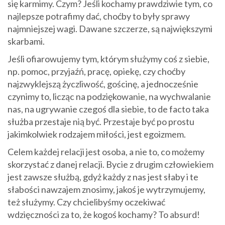
się karmimy. Czym? Jeśli kochamy prawdziwie tym, co
najlepsze potrafimy dać, choćby to były sprawy
najmniejszej wagi. Dawane szczerze, są największymi
skarbami.
Jeśli ofiarowujemy tym, którym służymy coś z siebie,
np. pomoc, przyjaźń, pracę, opiekę, czy choćby
najzwyklejszą życzliwość, gościnę, a jednocześnie
czynimy to, licząc na podziękowanie, na wychwalanie
nas, na ugrywanie czegoś dla siebie, to de facto taka
służba przestaje nią być. Przestaje być po prostu
jakimkolwiek rodzajem miłości, jest egoizmem.
Celem każdej relacji jest osoba, a nie to, co możemy
skorzystać z danej relacji. Bycie z drugim człowiekiem
jest zawsze służbą, gdyż każdy z nas jest słaby i te
słabości nawzajem znosimy, jakoś je wytrzymujemy,
też służymy. Czy chcielibyśmy oczekiwać
wdzięczności za to, że kogoś kochamy? To absurd!