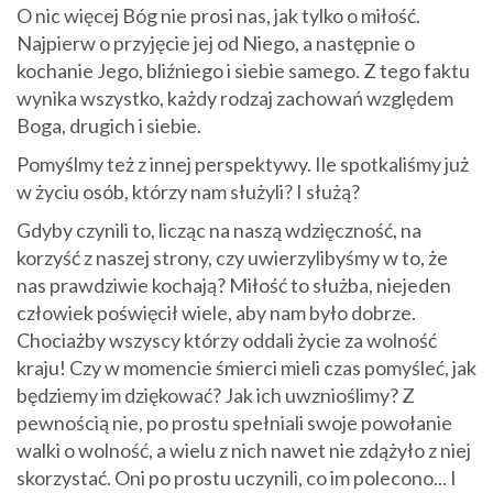
O nic więcej Bóg nie prosi nas, jak tylko o miłość.
Najpierw o przyjęcie jej od Niego, a następnie o
kochanie Jego, bliźniego i siebie samego. Z tego faktu
wynika wszystko, każdy rodzaj zachowań względem
Boga, drugich i siebie.
Pomyślmy też z innej perspektywy. Ile spotkaliśmy już
w życiu osób, którzy nam służyli? I służą?
Gdyby czynili to, licząc na naszą wdzięczność, na
korzyść z naszej strony, czy uwierzylibyśmy w to, że
nas prawdziwie kochają? Miłość to służba, niejeden
człowiek poświęcił wiele, aby nam było dobrze.
Chociażby wszyscy którzy oddali życie za wolność
kraju! Czy w momencie śmierci mieli czas pomyśleć, jak
będziemy im dziękować? Jak ich uwznioślimy? Z
pewnością nie, po prostu spełniali swoje powołanie
walki o wolność, a wielu z nich nawet nie zdążyło z niej
skorzystać. Oni po prostu uczynili, co im polecono... I