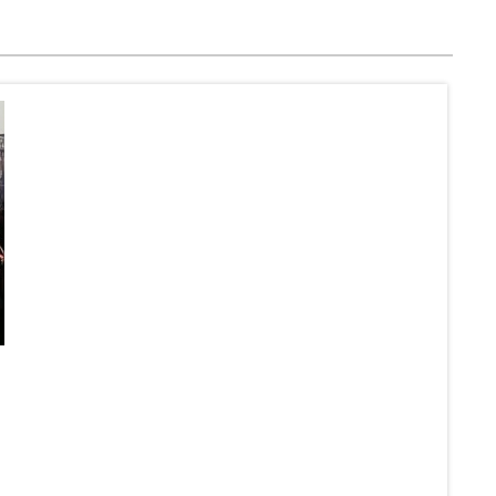
Poz
Sob
12 J
Czy So