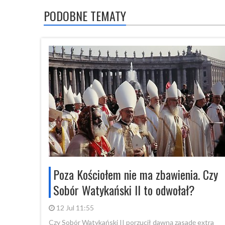
PODOBNE TEMATY
Poza Kościołem nie ma zbawienia. Czy
Sobór Watykański II to odwołał?
12 Jul 11:55
Czy Sobór Watykański II porzucił dawną zasadę extra