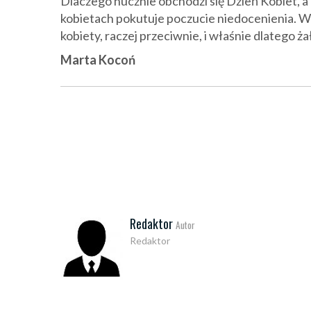
Dlaczego hucznie obchodzi się Dzień Kobiet, a
kobietach pokutuje poczucie niedocenienia. 
kobiety, raczej przeciwnie, i właśnie dlatego ża
Marta Kocoń
Redaktor
Autor
Redaktor