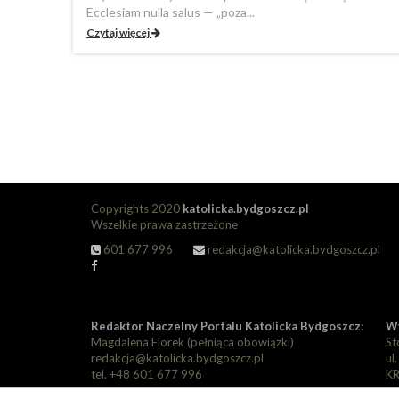
Ecclesiam nulla salus — „poza...
Czytaj więcej
Copyrights 2020
katolicka.bydgoszcz.pl
Wszelkie prawa zastrzeżone
601 677 996
redakcja@katolicka.bydgoszcz.pl
Redaktor Naczelny Portalu Katolicka Bydgoszcz:
Wy
Magdalena Florek (pełniąca obowiązki)
St
redakcja@katolicka.bydgoszcz.pl
ul
tel. +48 601 677 996
KR