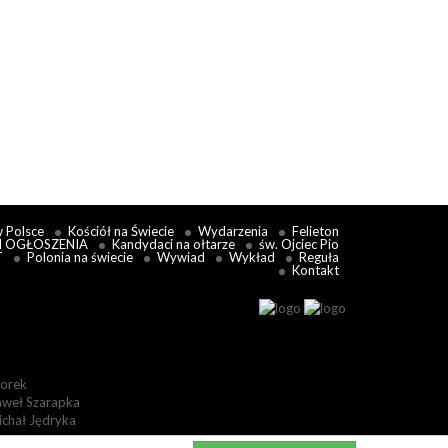
iam nulla salus — „poza...
 więcej
w Polsce
Kościół na Świecie
Wydarzenia
Felieton
I OGŁOSZENIA
Kandydaci na ołtarze
św. Ojciec Pio
T
Polonia na świecie
Wywiad
Wykład
Reguła
Kontakt
lorek
aweł Szarapka
ichał Jędryka