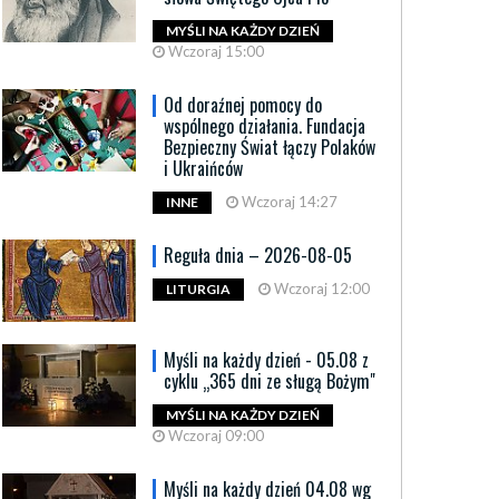
MYŚLI NA KAŻDY DZIEŃ
Wczoraj 15:00
Od doraźnej pomocy do
wspólnego działania. Fundacja
Bezpieczny Świat łączy Polaków
i Ukraińców
Wczoraj 14:27
INNE
Reguła dnia – 2026-08-05
Wczoraj 12:00
LITURGIA
Myśli na każdy dzień - 05.08 z
cyklu „365 dni ze sługą Bożym"
MYŚLI NA KAŻDY DZIEŃ
Wczoraj 09:00
Myśli na każdy dzień 04.08 wg