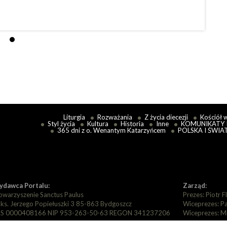
Eccles
Czytaj
Liturgia
Rozważania
Z życia diecezji
Kościół 
Styl życia
Kultura
Historia
Inne
KOMUNIKATY 
365 dni z o. Wenantym Katarzyńcem
POLSKA I ŚWIA
dawca Portalu:
Zarząd:
owarzyszenie Sanctus Paulus
Prezes: Piotr F
. ks. Jerzego Popiełuszki 3 85-863 Bydgoszcz
Wiceprezes: P
S 0000408166 NIP 953-263-50-63 REGON 341237206
Wiceprezes: M