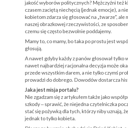
jakość wyborów politycznych? Mężczyźni też kie
czasem zaciętą niechęcią (jednak emocje), a ni
kobietom zdarza się głosować na „twarze”, ale
naszej obrazkowej rzeczywistości, ze sposob
czemu się często bezwolnie poddajemy.
Mamy to, co mamy, bo taka po prostu jest wspó
głosują.
A nawet gdyby każdy z panów głosował tylko w w
nawet najbardziej racjonalna decyzja może oka
przede wszystkim darem, a nie tylko czymś pr
prowadzi do dobrego. Dowodów dostarcza histo
Jaka jest misja portalu?
Nie zgadzam się z artykułem także jako współ
szkody ‒ sprawić, że niejedna czytelniczka pocz
stać się pożywką dla tych, którzy niby uznają, ż
jednak to tylko kobieta.