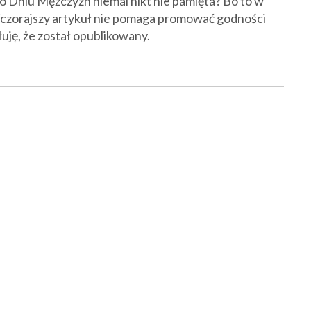
 o Dniu Mężczyzn niemal nikt nie pamięta? Bo to w
Wczorajszy artykuł nie pomaga promować godności
łuję, że został opublikowany.