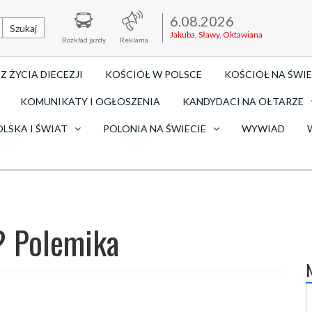
6.08.2026
Szukaj
Jakuba, Sławy, Oktawiana
Rozkład jazdy
Reklama
Z ŻYCIA DIECEZJI
KOŚCIÓŁ W POLSCE
KOŚCIÓŁ NA ŚWIE
KOMUNIKATY I OGŁOSZENIA
KANDYDACI NA OŁTARZE
OLSKA I ŚWIAT
POLONIA NA ŚWIECIE
WYWIAD
? Polemika