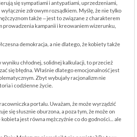
rują się sympatiami i antypatiami, uprzedzeniami,
e wyłącznie zdrowym rozsądkiem. Myślę, że nie tylko
 mężczyznom także ‒ jest to związane z charakterem
em prowadzenia kampanii i kreowaniem wizerunku,
łczesna demokracja, a nie dlatego, że kobiety także
yniku chłodnej, solidnej kalkulacji, to przecież
zać się błędna. Właśnie dlatego emocjonalność jest
oblematycznym. Zbyt wybujały racjonalizm nie
ria i codzienne życie.
pracowniczka portalu. Uważam, że może wyrządzić
uje się słusznie oburzona, a poza tym, że może on
e kobieta jest równa mężczyźnie co do godności... ale