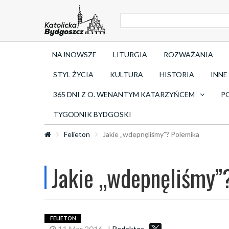
NAJNOWSZE
LITURGIA
ROZWAŻANIA
STYL ŻYCIA
KULTURA
HISTORIA
INNE
365 DNI Z O. WENANTYM KATARZYŃCEM
P
TYGODNIK BYDGOSKI
Felieton
Jakie „wdepnęliśmy”? Polemika
Jakie „wdepnęliśmy”
FELIETON
11 Mar 2016
|
Redaktor