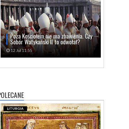
Poza Kościołem nie ma zbawienia. Czy
Sobór Watykański II to odwołał?
12 Jul 11:55
POLECANE
LITURGIA