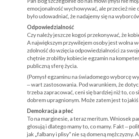
Pan Bóg szczególnie do nas mówi (myśl nie moja
emocjonalność wychowywać, ale przecież nie cz
było udowadniać, że nadajemy się na wyborcó
Odpowiedzialność
Czy należy jeszcze kogoś przekonywać, że kob
A największym przywilejem osoby jest wolna wo
zdolność do wzięcia odpowiedzialności za swoje
chętnie zrobiłby kobiecie egzamin na kompeten
publiczną sferę życia.
(Pomysł egzaminu na świadomego wyborcę wyda
‒ wart zastosowania. Pod warunkiem, że dotyczy
trzeba zapracować, ceni się bardziej niż to, co 
dobrem upragnionym. Może zatem jest to jakiś
Demokracja a płeć
To na marginesie, a teraz meritum. Wniosek pa
głosują i dlatego mamy to, co mamy. Fakt ‒ pol
jak „falbany i plisy” nie są domeną mężczyzny