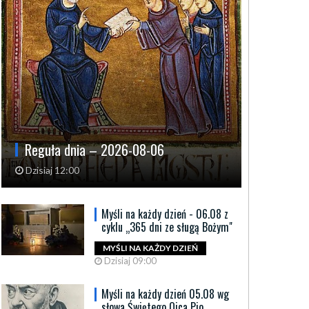
Reguła dnia – 2026-08-06
Dzisiaj 12:00
Myśli na każdy dzień - 06.08 z
cyklu „365 dni ze sługą Bożym"
MYŚLI NA KAŻDY DZIEŃ
Dzisiaj 09:00
Myśli na każdy dzień 05.08 wg
słowa Świętego Ojca Pio