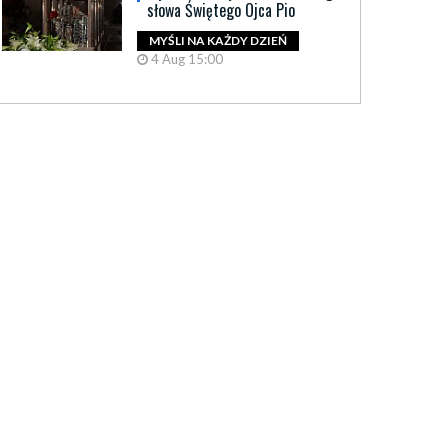
słowa Świętego Ojca Pio
MYŚLI NA KAŻDY DZIEŃ
4 Aug 15:00