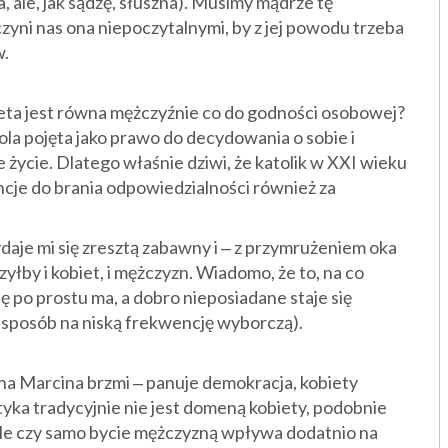
, ale, jak sądzę, słuszna). Musimy mądrze tę
yni nas ona niepoczytalnymi, by z jej powodu trzeba
w.
ieta jest równa mężczyźnie co do godności osobowej?
la pojęta jako prawo do decydowania o sobie i
 życie. Dlatego właśnie dziwi, że katolik w XXI wieku
cje do brania odpowiedzialności również za
je mi się zresztą zabawny i ‒ z przymrużeniem oka
łby i kobiet, i mężczyzn. Wiadomo, że to, na co
się po prostu ma, a dobro nieposiadane staje się
 sposób na niską frekwencję wyborczą).
na Marcina brzmi ‒ panuje demokracja, kobiety
ityka tradycyjnie nie jest domeną kobiety, podobnie
. Ale czy samo bycie mężczyzną wpływa dodatnio na