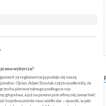
?
 prawa wyborcza?
gument za reglamentacją podaje się naszą
onalne. Ojciec Adam Szustak często podkreśla, że
i grzechu pierworodnego podlega w nas
y głupstwa, a już na pewno potrafimy się zamartwić
ć to jednocześnie nasz wielki dar ‒ sposób, w jaki