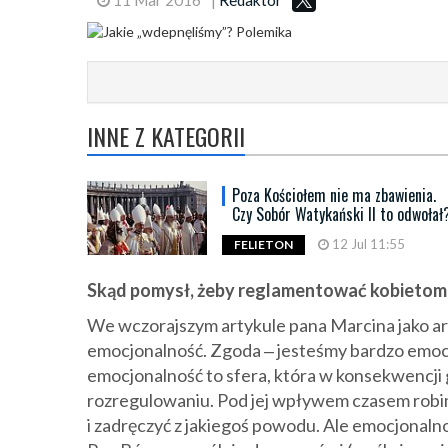
INNE Z KATEGORII
Poza Kościołem nie ma zbawienia.
Czy Sobór Watykański II to odwołał
12 Jul 11:55
FELIETON
Skąd pomysł, żeby reglamentować kobietom
We wczorajszym artykule pana Marcina jako ar
emocjonalność. Zgoda ‒ jesteśmy bardzo emocj
emocjonalność to sfera, która w konsekwencj
rozregulowaniu. Pod jej wpływem czasem robim
i zadręczyć z jakiegoś powodu. Ale emocjonalnoś