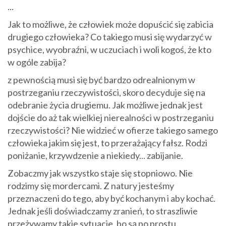
...
Jak to możliwe, że człowiek może dopuścić się zabicia
drugiego człowieka? Co takiego musi się wydarzyć w
psychice, wyobraźni, w uczuciach i woli kogoś, że kto
w ogóle zabija?
z pewnością musi się być bardzo odrealnionym w
postrzeganiu rzeczywistości, skoro decyduje się na
odebranie życia drugiemu. Jak możliwe jednak jest
dojście do aż tak wielkiej nierealności w postrzeganiu
rzeczywistości? Nie widzieć w ofierze takiego samego
człowieka jakim się jest, to przerażający fałsz. Rodzi
poniżanie, krzywdzenie a niekiedy... zabijanie.
Zobaczmy jak wszystko staje się stopniowo. Nie
rodzimy się mordercami. Z natury jesteśmy
przeznaczeni do tego, aby być kochanym i aby kochać.
Jednak jeśli doświadczamy zranień, to straszliwie
przeżywamy takie sytuacje, bo są po prostu