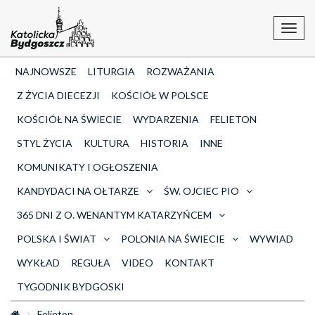
Toggl
navig
NAJNOWSZE
LITURGIA
ROZWAŻANIA
Z ŻYCIA DIECEZJI
KOŚCIÓŁ W POLSCE
KOŚCIÓŁ NA ŚWIECIE
WYDARZENIA
FELIETON
STYL ŻYCIA
KULTURA
HISTORIA
INNE
KOMUNIKATY I OGŁOSZENIA
KANDYDACI NA OŁTARZE
ŚW. OJCIEC PIO
365 DNI Z O. WENANTYM KATARZYŃCEM
POLSKA I ŚWIAT
POLONIA NA ŚWIECIE
WYWIAD
WYKŁAD
REGUŁA
VIDEO
KONTAKT
TYGODNIK BYDGOSKI
Felieton