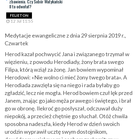
zbawienia. Czy Sobór Watykański
II to odwołał?
FELIETON
12 Jul 11:55
Medytacje ewangeliczne z dnia 29 sierpnia 2019 r.,
Czwartek
Herod kazał pochwycić Jana i związanego trzymał w
więzieniu, z powodu Herodiady, żony brata swego
Filipa, którą wziął za żonę. Jan bowiem wypominał
Herodowi: «Nie wolno ci mieć żony twego brata». A
Herodiada zawzięła się na niego i rada byłaby go
zgładzić, lecz nie mogła. Herod bowiem czuł lęk przed
Janem, znając go jako męża prawego i świętego, i brał
go w obronę. Ilekroć go posłyszał, odczuwał duży
niepokój, a przecież chętnie go słuchał. Otóż chwila
sposobna nadeszła, kiedy Herod w dzień swoich
urodzin wyprawił ucztę swym dostojnikom,