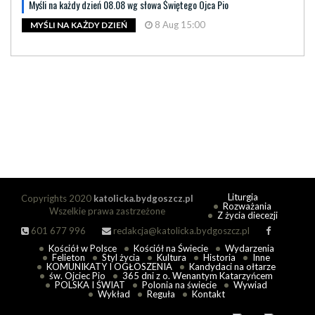
Myśli na każdy dzień 08.08 wg słowa Świętego Ojca Pio
8 Aug 15:00
MYŚLI NA KAŻDY DZIEŃ
Liturgia
Copyrights 2020
katolicka.bydgoszcz.pl
Rozważania
Wszelkie prawa zastrzeżone
Z życia diecezji
601 677 996
redakcja@katolicka.bydgoszcz.pl
Kościół w Polsce
Kościół na Świecie
Wydarzenia
Felieton
Styl życia
Kultura
Historia
Inne
KOMUNIKATY I OGŁOSZENIA
Kandydaci na ołtarze
św. Ojciec Pio
365 dni z o. Wenantym Katarzyńcem
POLSKA I ŚWIAT
Polonia na świecie
Wywiad
Wykład
Reguła
Kontakt