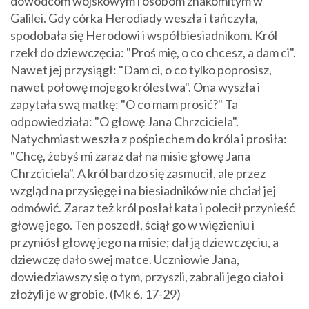
dowódcom wojskowym i osobom znakomitym w
Galilei. Gdy córka Herodiady weszła i tańczyła,
spodobała się Herodowi i współbiesiadnikom. Król
rzekł do dziewczęcia: "Proś mię, o co chcesz, a dam ci".
Nawet jej przysiągł: "Dam ci, o co tylko poprosisz,
nawet połowę mojego królestwa". Ona wyszła i
zapytała swą matkę: "O co mam prosić?" Ta
odpowiedziała: "O głowę Jana Chrzciciela".
Natychmiast weszła z pośpiechem do króla i prosiła:
"Chcę, żebyś mi zaraz dał na misie głowę Jana
Chrzciciela". A król bardzo się zasmucił, ale przez
wzgląd na przysięgę i na biesiadników nie chciał jej
odmówić. Zaraz też król posłał kata i polecił przynieść
głowę jego. Ten poszedł, ściął go w więzieniu i
przyniósł głowę jego na misie; dał ją dziewczęciu, a
dziewczę dało swej matce. Uczniowie Jana,
dowiedziawszy się o tym, przyszli, zabrali jego ciało i
złożyli je w grobie. (Mk 6, 17-29)