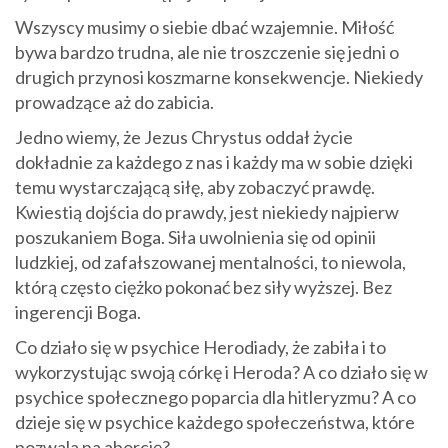
Wszyscy musimy o siebie dbać wzajemnie. Miłość
bywa bardzo trudna, ale nie troszczenie się jedni o
drugich przynosi koszmarne konsekwencje. Niekiedy
prowadzące aż do zabicia.
Jedno wiemy, że Jezus Chrystus oddał życie
dokładnie za każdego z nas i każdy ma w sobie dzięki
temu wystarczającą siłę, aby zobaczyć prawdę.
Kwiestią dojścia do prawdy, jest niekiedy najpierw
poszukaniem Boga. Siła uwolnienia się od opinii
ludzkiej, od zafałszowanej mentalności, to niewola,
którą często ciężko pokonać bez siły wyższej. Bez
ingerencji Boga.
Co działo się w psychice Herodiady, że zabiła i to
wykorzystując swoją córkę i Heroda? A co działo się w
psychice społecznego poparcia dla hitleryzmu? A co
dzieje się w psychice każdego społeczeństwa, które
pozwala na aborcję?