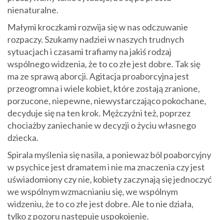
nienaturalne.
Małymi kroczkami rozwija się w nas odczuwanie
rozpaczy. Szukamy nadziei w naszych trudnych
sytuacjach i czasami trafiamy na jakiś rodzaj
wspólnego widzenia, że to co złe jest dobre. Tak się
ma ze sprawą aborcji. Agitacja proaborcyjna jest
przeogromna i wiele kobiet, które zostają zranione,
porzucone, niepewne, niewystarczająco pokochane,
decyduje się na ten krok. Mężczyźni też, poprzez
chociażby zaniechanie w decyzji o życiu własnego
dziecka.
Spirala myślenia się nasila, a poniewaz ból poaborcyjny
w psychice jest dramatem i nie ma znaczenia czy jest
uświadomiony czy nie, kobiety zaczynają się jednoczyć
we wspólnym wzmacnianiu się, we wspólnym
widzeniu, że to co złe jest dobre. Ale to nie działa,
tylko z pozoru następuje uspokojenie.