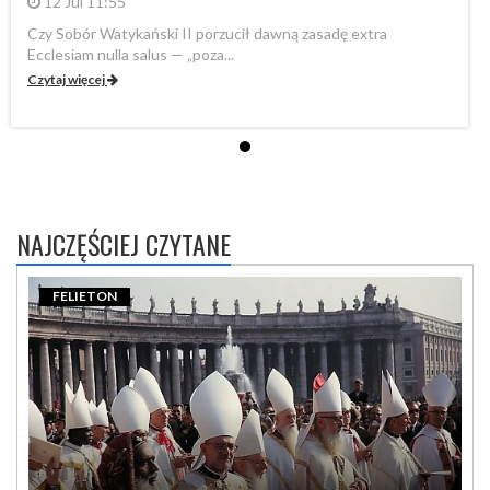
12 Jul 11:55
Czy Sobór Watykański II porzucił dawną zasadę extra
Cz
Ecclesiam nulla salus — „poza...
Ec
Czytaj więcej
Cz
NAJCZĘŚCIEJ CZYTANE
FELIETON