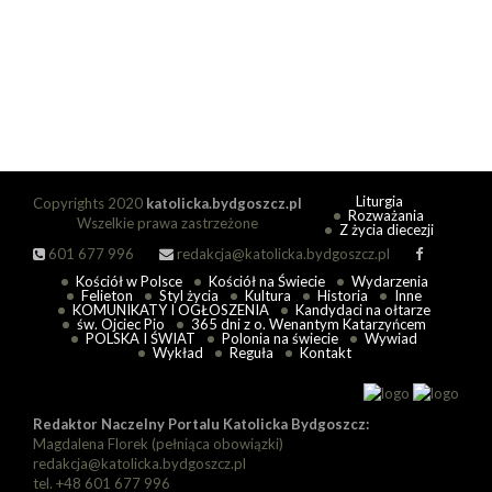
Liturgia
Copyrights 2020
katolicka.bydgoszcz.pl
Rozważania
Wszelkie prawa zastrzeżone
Z życia diecezji
601 677 996
redakcja@katolicka.bydgoszcz.pl
Kościół w Polsce
Kościół na Świecie
Wydarzenia
Felieton
Styl życia
Kultura
Historia
Inne
KOMUNIKATY I OGŁOSZENIA
Kandydaci na ołtarze
św. Ojciec Pio
365 dni z o. Wenantym Katarzyńcem
POLSKA I ŚWIAT
Polonia na świecie
Wywiad
Wykład
Reguła
Kontakt
Redaktor Naczelny Portalu Katolicka Bydgoszcz:
Magdalena Florek (pełniąca obowiązki)
redakcja@katolicka.bydgoszcz.pl
tel. +48 601 677 996