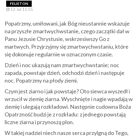
FELIETON
12 Jul 11:55
Popatrzmy, umiłowani, jak Bóg nieustannie wskazuje
na przyszłe zmartwychwstanie, czego zaczątki dał w
Panu Jezusie Chrystusie, wskrzesiwszy Go z
martwych. Przyjrzyjmy się zmartwychwstaniu, które
się dokonuje regularnie w oznaczonym czasie.
Dzień i noc ukazują nam zmartwychwstanie; noc
zapada, powstaje dzień, odchodzi dzień i następuje
noc. Popatrzmy na płody ziemi.
Czym jest ziarno i jak powstaje? Oto siewca wyszedł i
wrzucił w ziemię ziarna. Wyschnięte i nagie wpadają w
ziemię i ulegają rozkładowi. Następnie cudowna Boża
Opatrzność budzi je z rozkładu: z jednego powstają
liczne ziarna i przynoszą plon.
W takiej nadziei niech nasze serca przylgną do Tego,