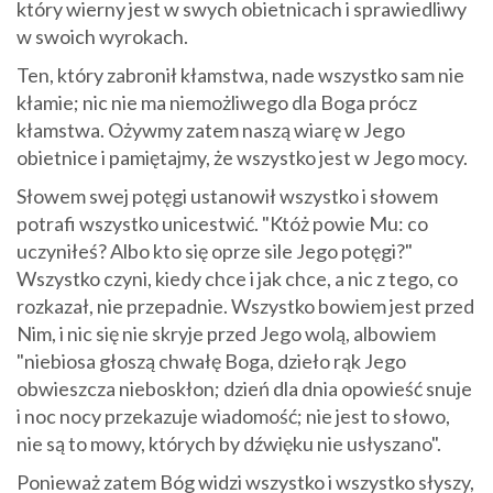
który wierny jest w swych obietnicach i sprawiedliwy
w swoich wyrokach.
Ten, który zabronił kłamstwa, nade wszystko sam nie
kłamie; nic nie ma niemożliwego dla Boga prócz
kłamstwa. Ożywmy zatem naszą wiarę w Jego
obietnice i pamiętajmy, że wszystko jest w Jego mocy.
Słowem swej potęgi ustanowił wszystko i słowem
potrafi wszystko unicestwić. "Któż powie Mu: co
uczyniłeś? Albo kto się oprze sile Jego potęgi?"
Wszystko czyni, kiedy chce i jak chce, a nic z tego, co
rozkazał, nie przepadnie. Wszystko bowiem jest przed
Nim, i nic się nie skryje przed Jego wolą, albowiem
"niebiosa głoszą chwałę Boga, dzieło rąk Jego
obwieszcza nieboskłon; dzień dla dnia opowieść snuje
i noc nocy przekazuje wiadomość; nie jest to słowo,
nie są to mowy, których by dźwięku nie usłyszano".
Ponieważ zatem Bóg widzi wszystko i wszystko słyszy,