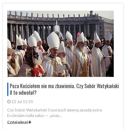
i
Poza Kościołem nie ma zbawienia. Czy Sobór Watykański
II to odwołał?
12 Jul 11:55
Czy Sobór Watykański II porzucił dawną zasadę extra
Cz
Ecclesiam nulla salus — „poza...
Ec
Czytaj więcej
Cz