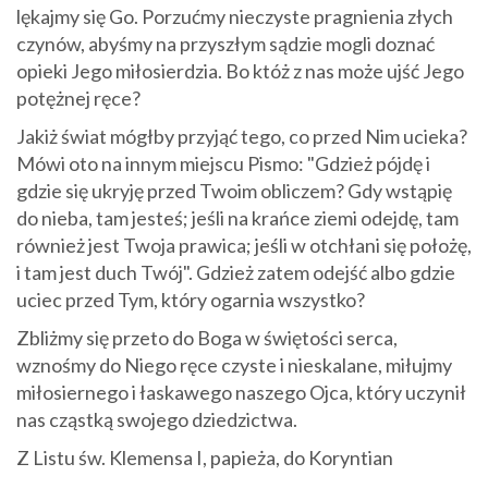
lękajmy się Go. Porzućmy nieczyste pragnienia złych
czynów, abyśmy na przyszłym sądzie mogli doznać
opieki Jego miłosierdzia. Bo któż z nas może ujść Jego
potężnej ręce?
Jakiż świat mógłby przyjąć tego, co przed Nim ucieka?
Mówi oto na innym miejscu Pismo: "Gdzież pójdę i
gdzie się ukryję przed Twoim obliczem? Gdy wstąpię
do nieba, tam jesteś; jeśli na krańce ziemi odejdę, tam
również jest Twoja prawica; jeśli w otchłani się położę,
i tam jest duch Twój". Gdzież zatem odejść albo gdzie
uciec przed Tym, który ogarnia wszystko?
Zbliżmy się przeto do Boga w świętości serca,
wznośmy do Niego ręce czyste i nieskalane, miłujmy
miłosiernego i łaskawego naszego Ojca, który uczynił
nas cząstką swojego dziedzictwa.
Z Listu św. Klemensa I, papieża, do Koryntian