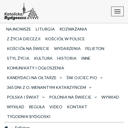
Toggl
navig
NAJNOWSZE
LITURGIA
ROZWAŻANIA
Z ŻYCIA DIECEZJI
KOŚCIÓŁ W POLSCE
KOŚCIÓŁ NA ŚWIECIE
WYDARZENIA
FELIETON
STYL ŻYCIA
KULTURA
HISTORIA
INNE
KOMUNIKATY I OGŁOSZENIA
KANDYDACI NA OŁTARZE
ŚW. OJCIEC PIO
365 DNI Z O. WENANTYM KATARZYŃCEM
POLSKA I ŚWIAT
POLONIA NA ŚWIECIE
WYWIAD
WYKŁAD
REGUŁA
VIDEO
KONTAKT
TYGODNIK BYDGOSKI
Felieton