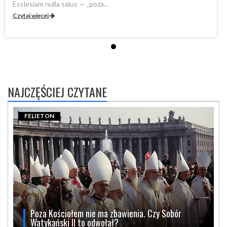
Ecclesiam nulla salus — „poza...
Ec
Czytaj więcej
Cz
NAJCZĘŚCIEJ CZYTANE
FELIETON
Poza Kościołem nie ma zbawienia. Czy Sobór
Watykański II to odwołał?