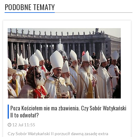
PODOBNE TEMATY
i
Poza Kościołem nie ma zbawienia. Czy Sobór Watykański
II to odwołał?
12 Jul 11:55
Czy Sobór Watykański II porzucił dawną zasadę extra
Cz