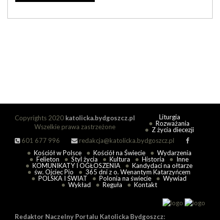
Liturgia
Copyrights 2020
katolicka.bydgoszcz.pl
Rozważania
Wszelkie prawa zastrzeżone
Z życia diecezji
601 677 996
redakcja@katolicka.bydgoszcz.pl
Kościół w Polsce
Kościół na Świecie
Wydarzenia
Felieton
Styl życia
Kultura
Historia
Inne
KOMUNIKATY I OGŁOSZENIA
Kandydaci na ołtarze
św. Ojciec Pio
365 dni z o. Wenantym Katarzyńcem
POLSKA I ŚWIAT
Polonia na świecie
Wywiad
Wykład
Reguła
Kontakt
Redaktor Naczelny Portalu Katolicka Bydgoszcz: