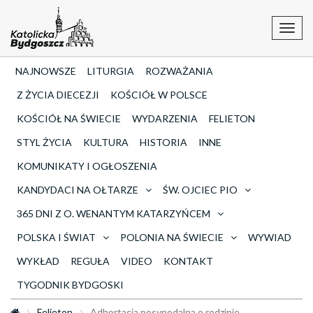
Toggl
navig
NAJNOWSZE
LITURGIA
ROZWAŻANIA
Z ŻYCIA DIECEZJI
KOŚCIÓŁ W POLSCE
KOŚCIÓŁ NA ŚWIECIE
WYDARZENIA
FELIETON
STYL ŻYCIA
KULTURA
HISTORIA
INNE
KOMUNIKATY I OGŁOSZENIA
KANDYDACI NA OŁTARZE
ŚW. OJCIEC PIO
365 DNI Z O. WENANTYM KATARZYŃCEM
POLSKA I ŚWIAT
POLONIA NA ŚWIECIE
WYWIAD
WYKŁAD
REGUŁA
VIDEO
KONTAKT
TYGODNIK BYDGOSKI
Felieton
Adhortacja posynodalna o rodzinie