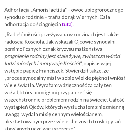
Adhortacja „Amoris laetitia” – owoc ubiegłorocznego
synodu o rodzinie – trafia do rąk wiernych. Cała
adhortacja do ściągnięcia
tutaj
.
„Radość miłości przeżywana w rodzinach jest także
radością Kościoła. Jak wskazali Ojcowie synodalni,
pomimo licznych oznak kryzysu małżeństwa,
pragnienie rodziny jest stale żywe, zwłaszcza wśród
ludzi młodych i motywuje Kościół
”, napisał w jej
wstępie papież Franciszek. Stwierdził także, że
„proces synodalny miał w sobie wielkie piękno i wniósł
wiele światła. Wyrażam wdzięczność za cały ten
wkład, który pomógł mi przypatrzeć się
wszechstronnie problemom rodzin na świecie. Całość
wystąpień Ojców, których wysłuchałem z niezmienną
uwagą, wydała mi się cennym wielościanem,
ukształtowanym przez wiele słusznych trosk i pytań
stawianych uczciwie i szczerze”.