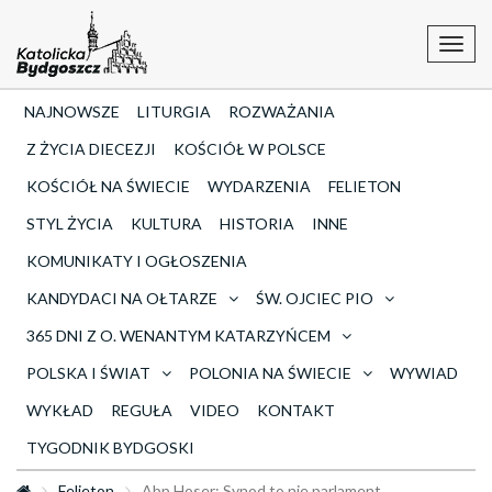
Toggl
navig
NAJNOWSZE
LITURGIA
ROZWAŻANIA
Z ŻYCIA DIECEZJI
KOŚCIÓŁ W POLSCE
KOŚCIÓŁ NA ŚWIECIE
WYDARZENIA
FELIETON
STYL ŻYCIA
KULTURA
HISTORIA
INNE
KOMUNIKATY I OGŁOSZENIA
KANDYDACI NA OŁTARZE
ŚW. OJCIEC PIO
365 DNI Z O. WENANTYM KATARZYŃCEM
POLSKA I ŚWIAT
POLONIA NA ŚWIECIE
WYWIAD
WYKŁAD
REGUŁA
VIDEO
KONTAKT
TYGODNIK BYDGOSKI
Felieton
Abp Hoser: Synod to nie parlament