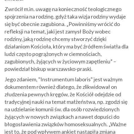
Zwrócił m.in. uwagę na konieczność teologicznego
spojrzenia na rodzinę, gdyż taka wizja rodziny wydaje
się być obecnie zagubiona. „Powinniśmy wrócić do
refleksji na temat, jaki jest zamysł Boży wobec
rodziny, jaką rodzinę chcemy stworzyć dzięki
działaniom Kościoła, który ma być źródłem światła dla
ludzi często pogrążonych w ciemnościach,
zagubionych, żyjących w życiowym zapętleniu” –
powiedział biskup warszawsko-praski.
Jego zdaniem, "Instrumentum laboris" jest ważnym
dokumentem również dlatego, że zlikwidował on
złudzenia pewnych kręgów, że Kościół odejdzie od
tradycyjnej nauki na temat małżeństwa, np. zgodzi się
na udzielanie komunii św. dla osób rozwiedzionych
żyjących w nowych związkach a nawet dopuści do
błogosławienia związków homoseksualnych. „Ważne
jest to, że pod wpływem ankiet nastąpiła zmiana