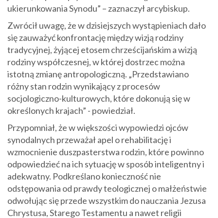
ukierunkowania Synodu” – zaznaczył arcybiskup.
Zwrócił uwagę, że w dzisiejszych wystąpieniach dało
się zauważyć konfrontację między wizją rodziny
tradycyjnej, żyjącej etosem chrześcijańskim a wizją
rodziny współczesnej, w której dostrzec można
istotną zmianę antropologiczną. „Przedstawiano
różny stan rodzin wynikający z procesów
socjologiczno-kulturowych, które dokonują się w
określonych krajach” - powiedział.
Przypomniał, że w większości wypowiedzi ojców
synodalnych przeważał apel o rehabilitację i
wzmocnienie duszpasterstwa rodzin, które powinno
odpowiedzieć na ich sytuację w sposób inteligentny i
adekwatny. Podkreślano konieczność nie
odstępowania od prawdy teologicznej o małżeństwie
odwołując się przede wszystkim do nauczania Jezusa
Chrystusa, Starego Testamentu a nawet religii