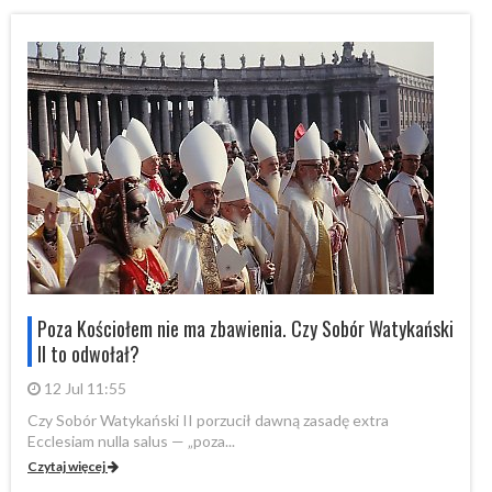
i
Poza Kościołem nie ma zbawienia. Czy Sobór Watykański
II to odwołał?
12 Jul 11:55
Czy Sobór Watykański II porzucił dawną zasadę extra
Cz
Ecclesiam nulla salus — „poza...
Ec
Czytaj więcej
Cz