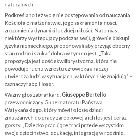
naturalnych.
Podkreślano też wolę nie odstępowania od nauczania
Kościoła o małżeństwie, jego sakramentalności,
zrozumienia dynamiki ludzkiej miłości. Natomiast
niektórzy występujący podczas sesji, głównie biskupi
języka niemieckiego, proponowali aby przyjąć obecny
stan rodzin i szukać dobra w tym co jest. „Taka
propozycja jest dość ekwilibrystyczna, która nie
powoduje ruchu wzrostu człowieka a raczej
utwierdza ludzi w sytuacjach, w których się znajdują” –
zaznaczył abp Hoser.
Ważny głos zabrał kard.
Giuseppe Bertello
,
przewodniczący Gubernatoratu Państwa
Watykańskiego, który mówił o losie dzieci
zmuszanych do pracy zarobkowej a ich los jest coraz
gorszy. „Dziecko pracujące traci przede wszystkim
swoje dzieciństwo, edukację, integrację w rodzinie.