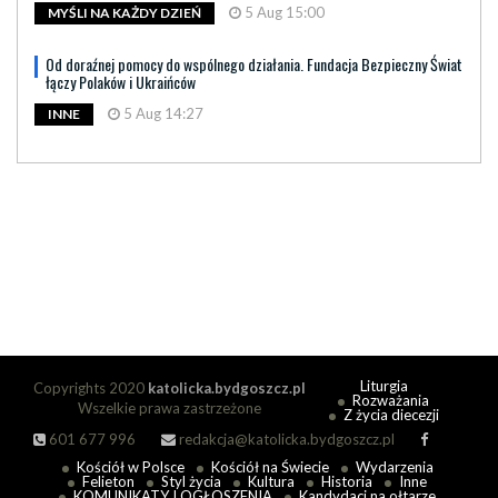
5 Aug 15:00
MYŚLI NA KAŻDY DZIEŃ
Od doraźnej pomocy do wspólnego działania. Fundacja Bezpieczny Świat
łączy Polaków i Ukraińców
5 Aug 14:27
INNE
Liturgia
Copyrights 2020
katolicka.bydgoszcz.pl
Rozważania
Wszelkie prawa zastrzeżone
Z życia diecezji
601 677 996
redakcja@katolicka.bydgoszcz.pl
Kościół w Polsce
Kościół na Świecie
Wydarzenia
Felieton
Styl życia
Kultura
Historia
Inne
KOMUNIKATY I OGŁOSZENIA
Kandydaci na ołtarze