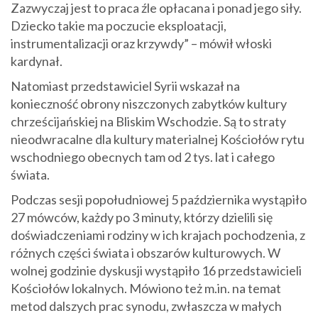
Zazwyczaj jest to praca źle opłacana i ponad jego siły.
Dziecko takie ma poczucie eksploatacji,
instrumentalizacji oraz krzywdy” – mówił włoski
kardynał.
Natomiast przedstawiciel Syrii wskazał na
konieczność obrony niszczonych zabytków kultury
chrześcijańskiej na Bliskim Wschodzie. Są to straty
nieodwracalne dla kultury materialnej Kościołów rytu
wschodniego obecnych tam od 2 tys. lat i całego
świata.
Podczas sesji popołudniowej 5 października wystąpiło
27 mówców, każdy po 3 minuty, którzy dzielili się
doświadczeniami rodziny w ich krajach pochodzenia, z
różnych części świata i obszarów kulturowych. W
wolnej godzinie dyskusji wystąpiło 16 przedstawicieli
Kościołów lokalnych. Mówiono też m.in. na temat
metod dalszych prac synodu, zwłaszcza w małych