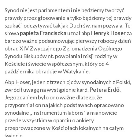
Synod nie jest parlamentem i nie będziemy tworzyć
prawdy przez głosowanie a tylko będziemy tej prawdy
szukać i odczytywać tak jak Duch św. nam pozwala. Te
słowa
papieża Franciszka
uznał abp
Henryk Hoser
za
bardzo ważne podsumowując pierwszy roboczy dzień
obrad XIV Zwyczajnego Zgromadzenia Ogólnego
Synodu Biskupów nt. powołania i misji rodziny w
Kościele i świecie współczesnym, który od 4
października obraduje w Watykanie.
Abp Hoser, jeden z trzech ojców synodalnych z Polski,
zwrócił uwagę na wystąpienie kard.
Petera Erdő
.
Jego zdaniem było ono ważne dlatego, że
przypomniał on na jakich podstawach opracowano
synodalne „Instrumentum laboris” a mianowicie
przede wszystkim w oparciu o ankiety
przeprowadzone w Kościołach lokalnych na całym
świecie.