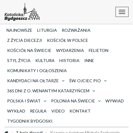
Toggl
navig
NAJNOWSZE
LITURGIA
ROZWAŻANIA
Z ŻYCIA DIECEZJI
KOŚCIÓŁ W POLSCE
KOŚCIÓŁ NA ŚWIECIE
WYDARZENIA
FELIETON
STYL ŻYCIA
KULTURA
HISTORIA
INNE
KOMUNIKATY I OGŁOSZENIA
KANDYDACI NA OŁTARZE
ŚW. OJCIEC PIO
365 DNI Z O. WENANTYM KATARZYŃCEM
POLSKA I ŚWIAT
POLONIA NA ŚWIECIE
WYWIAD
WYKŁAD
REGUŁA
VIDEO
KONTAKT
TYGODNIK BYDGOSKI
Z życia diecezji
Kazanie o świętym Michale Archaniele