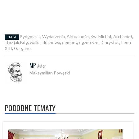
Bydgoszcz
,
Wydarzenia
,
Aktualności
,
św. Michał
,
Archanioł
,
TAGI
któż jak Bóg
,
walka
,
duchowa
,
dempny
,
egzorcyzm
,
Chrystus
,
Leon
XIII
,
Gargano
MP
Autor
Maksymilian Powęski
PODOBNE TEMATY