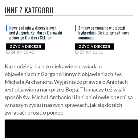
INNE Z KATEGORII
Nowe zadania w diecezjalnych
Zmiany personalne w diecezji
instytucjach. Ks. Marek Borowski
bydgoskiej. Biskup ogłosił nowe
pokieruje Caritas i CEF-em
nominacje
Z ŻYCIA DIECEZJI
Z ŻYCIA DIECEZJI
24 Jun 10:42
23 Jun 11:31
Kaznodzieja bardzo ciekawie opowiada o
objawieniach z Gargano i innych objawieniach św.
Michała Archanioła. Wyjaśnia że prawda o Aniołach
jest objawiona nam przez Boga. Tłumaczy też w jaki
sposób św. Michał Archanioł i inni aniołowie obecni są
w naszym życiu i naszych sprawach, jak się do nich
zwracać i prosić o pomoc