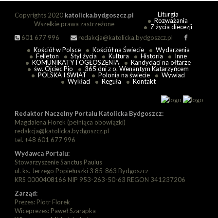
Liturgia
Copyrights 2020
katolicka.bydgoszcz.pl
Rozważania
Wszelkie prawa zastrzeżone
Z życia diecezji
601 677 996
redakcja@katolicka.bydgoszcz.pl
Kościół w Polsce
Kościół na Świecie
Wydarzenia
Felieton
Styl życia
Kultura
Historia
Inne
KOMUNIKATY I OGŁOSZENIA
Kandydaci na ołtarze
św. Ojciec Pio
365 dni z o. Wenantym Katarzyńcem
POLSKA I ŚWIAT
Polonia na świecie
Wywiad
Wykład
Reguła
Kontakt
Redaktor Naczelny Portalu Katolicka Bydgoszcz:
Magdalena Florek (pełniąca obowiązki)
redakcja@katolicka.bydgoszcz.pl
tel. +48 601 677 996
Wydawca Portalu:
Stowarzyszenie Sanctus Paulus
ul. ks. Jerzego Popiełuszki 3 85-863 Bydgoszcz
KRS 0000408166 NIP 953-263-50-63 REGON 341237206
Zarząd:
Prezes: Piotr Florek
Wiceprezes: Paweł Szarapka