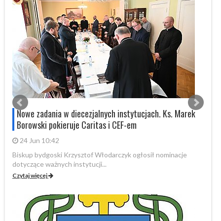
Nowe zadania w diecezjalnych instytucjach. Ks. Marek
Borowski pokieruje Caritas i CEF-em
24 Jun 10:42
Biskup bydgoski Krzysztof Włodarczyk ogłosił nominacje
W 
dotyczące ważnych instytucji...
pa
Czytaj więcej
Cz