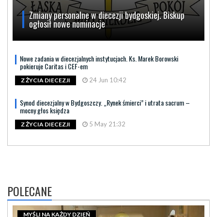
Zmiany personalne w diecezji bydgoskiej. Biskup
ogłosił nowe nominacje
Nowe zadania w diecezjalnych instytucjach. Ks. Marek Borowski
pokieruje Caritas i CEF-em
24 Jun 10:42
Z ŻYCIA DIECEZJI
Synod diecezjalny w Bydgoszczy. „Rynek śmierci” i utrata sacrum –
mocny głos księdza
5 May 21:32
Z ŻYCIA DIECEZJI
POLECANE
MYŚLI NA KAŻDY DZIEŃ