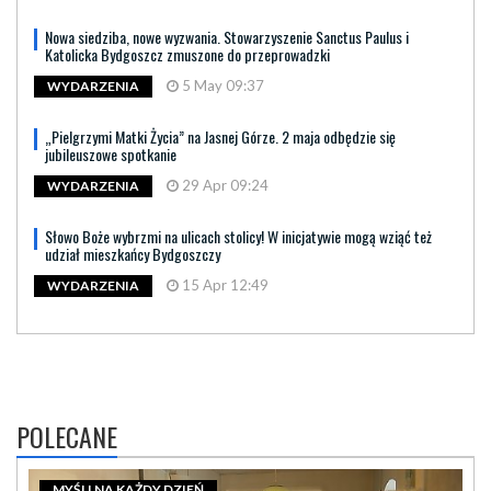
Nowa siedziba, nowe wyzwania. Stowarzyszenie Sanctus Paulus i
Katolicka Bydgoszcz zmuszone do przeprowadzki
5 May 09:37
WYDARZENIA
„Pielgrzymi Matki Życia” na Jasnej Górze. 2 maja odbędzie się
jubileuszowe spotkanie
29 Apr 09:24
WYDARZENIA
Słowo Boże wybrzmi na ulicach stolicy! W inicjatywie mogą wziąć też
udział mieszkańcy Bydgoszczy
15 Apr 12:49
WYDARZENIA
POLECANE
MYŚLI NA KAŻDY DZIEŃ