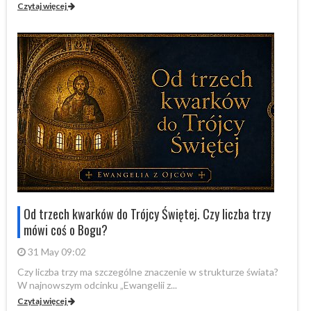
Czytaj więcej
Cz
Od trzech kwarków do Trójcy Świętej. Czy liczba trzy
mówi coś o Bogu?
31 May 09:02
Czy liczba trzy ma szczególne znaczenie w strukturze świata?
By
W najnowszym odcinku „Ewangelii z...
„P
Czytaj więcej
Cz