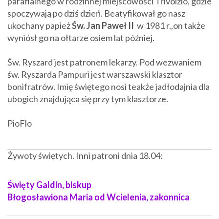
parafialnego w rodzinnej miejscowości Trivolzio, gdzie
spoczywają po dziś dzień. Beatyfikował go nasz
ukochany papież
Św. Jan Paweł II
w 1981 r.,on także
wyniósł go na ołtarze osiem lat później.
Św. Ryszard jest patronem lekarzy. Pod wezwaniem
św. Ryszarda Pampuri jest warszawski klasztor
bonifratrów. Imię świętego nosi teakże jadłodajnia dla
ubogich znajdująca się przy tym klasztorze.
PioFlo
Żywoty świętych. Inni patroni dnia 18.04:
Święty Galdin, biskup
Błogosławiona Maria od Wcielenia, zakonnica