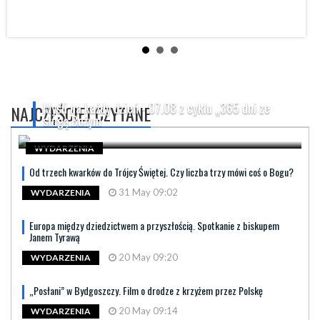
Myśli na każdy dzień - 07.08 z cyklu „365 dni ze
NAJCZĘŚCIEJ CZYTANE
sługą Bożym
WYDARZENIA
Od trzech kwarków do Trójcy Świętej. Czy liczba trzy mówi coś o Bogu?
31 May 09:02
WYDARZENIA
Europa między dziedzictwem a przyszłością. Spotkanie z biskupem
Janem Tyrawą
20 May 09:20
WYDARZENIA
„Posłani” w Bydgoszczy. Film o drodze z krzyżem przez Polskę
20 May 09:14
WYDARZENIA