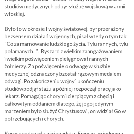
studiów medycznych odbył służbę wojskową w armii
włoskiej.
Było to w okresie I wojny światowej, był przerażony
bezsensem działań wojennych, pisał wtedy o tym tak:
"Co za marnowanie ludzkiego życia. Tylu rannych, tylu
połamanych...". Ryszard z wielkim zaangażowaniem
i wielkim poświęceniem pielęgnował rannych
żołnierzy. Za poświęcenie o odwagę w służbie
medycznej odznaczony bzostał rązowym medalem
odwagi. Po zakończeniu wojny i ukończeniu
studiówpodjął stażu a później rozpoczął pracę jako
lekarz. Pomagając chorym i cierpiącym z chęcią i
całkowitym oddaniem dlatego, żę jego jedynym
marzeniem było służyć Chrystusowi, on widział Go w
potrzebujących i chorych.
Korespondował z misjonarką w Egipcie , w jednym z