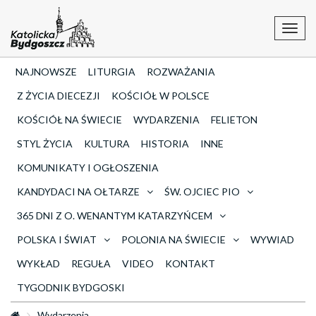
Toggl
navig
NAJNOWSZE
LITURGIA
ROZWAŻANIA
Z ŻYCIA DIECEZJI
KOŚCIÓŁ W POLSCE
KOŚCIÓŁ NA ŚWIECIE
WYDARZENIA
FELIETON
STYL ŻYCIA
KULTURA
HISTORIA
INNE
KOMUNIKATY I OGŁOSZENIA
KANDYDACI NA OŁTARZE
ŚW. OJCIEC PIO
365 DNI Z O. WENANTYM KATARZYŃCEM
POLSKA I ŚWIAT
POLONIA NA ŚWIECIE
WYWIAD
WYKŁAD
REGUŁA
VIDEO
KONTAKT
TYGODNIK BYDGOSKI
Wydarzenia