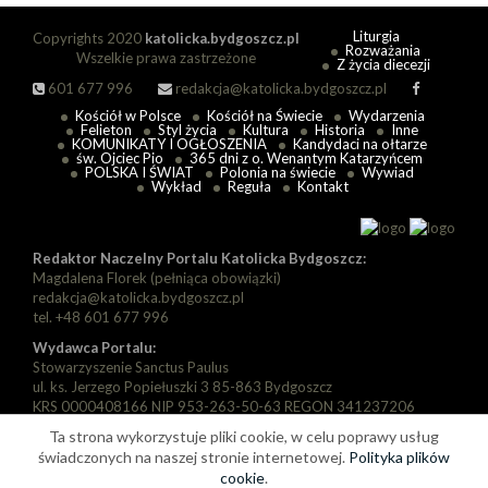
Liturgia
Copyrights 2020
katolicka.bydgoszcz.pl
Rozważania
Wszelkie prawa zastrzeżone
Z życia diecezji
601 677 996
redakcja@katolicka.bydgoszcz.pl
Kościół w Polsce
Kościół na Świecie
Wydarzenia
Felieton
Styl życia
Kultura
Historia
Inne
KOMUNIKATY I OGŁOSZENIA
Kandydaci na ołtarze
św. Ojciec Pio
365 dni z o. Wenantym Katarzyńcem
POLSKA I ŚWIAT
Polonia na świecie
Wywiad
Wykład
Reguła
Kontakt
Redaktor Naczelny Portalu Katolicka Bydgoszcz:
Magdalena Florek (pełniąca obowiązki)
redakcja@katolicka.bydgoszcz.pl
tel. +48 601 677 996
Wydawca Portalu:
Stowarzyszenie Sanctus Paulus
ul. ks. Jerzego Popiełuszki 3 85-863 Bydgoszcz
KRS 0000408166 NIP 953-263-50-63 REGON 341237206
Ta strona wykorzystuje pliki cookie, w celu poprawy usług
Zarząd:
Prezes: Piotr Florek
świadczonych na naszej stronie internetowej.
Polityka plików
Wiceprezes: Paweł Szarapka
cookie
.