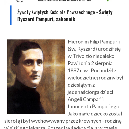
Żywoty świętych Kościoła Powszechnego
-
Święty
Ryszard Pampuri, zakonnik
Hieronim Filip Pampurii
(św, Ryszard) urodził się
w Trivolzio niedaleko
Pawii dnia 2 sierpnia
1897 r. w . Pochodził z
wielodzietnej rodziny był
dziesiątym z
jedenaściorga dzieci
Angeli Campari i
Innocenta Pampuriego.
Jako małe dziecko został
sierotą i był wychowywany przez krewnych - rodzinę
wiejskiego lekarza. Poszedł w śady wója, a w czasie