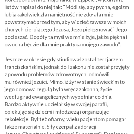
listów napisał do niej tak: "Módl się, aby pycha, egoizm
lub jakakolwiek zła namiętność nie zdołała mnie
powstrzymać przed tym, aby widzieć zawsze w moich
chorych cierpiącego Jezusa, Jego pielęgnować i Jego
pocieszać. Dopóty ta myśl we mnie żyje, jakże piękna i
owocna będzie dla mnie praktyka mojego zawodu".
Jeszcze w okresie gdy stiudiował został tercjarzem
franciszkańskim, jednak do I zakonu nie został przyjęty
z powodu problemów zdrowotnych, odmówili
mu również jezuici. Mimo, iż żył w stanie świeckim to
jego domowa regułą była wręcz zakonna, życie
według rad ewangelicznych wypełniał co dnia.
Bardzo aktywnie udzielał się w swojej parafii,
opiekując się dziećmi i młodzieżą i organizując
rekolekcje. Był też ofiarny, wielu pacjentom pomagał
także materialnie. Siły czerpał z adoracji