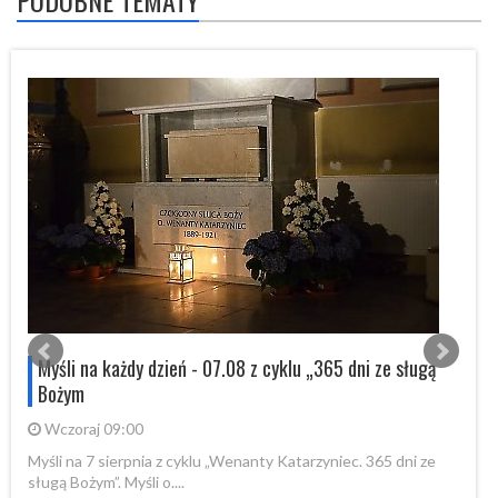
PODOBNE TEMATY
s
Myśli na każdy dzień - 07.08 z cyklu „365 dni ze sługą
Bożym
Wczoraj 09:00
Myśli na 7 sierpnia z cyklu „Wenanty Katarzyniec. 365 dni ze
W 
sługą Bożym”. Myśli o....
Fo