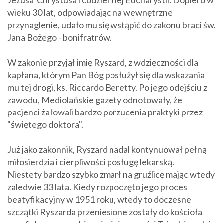
Jezusa Chrystusa i codziennej Eucharystii. Dopiero w
wieku 30 lat, odpowiadając na wewnętrzne
przynaglenie, udało mu się wstąpić do zakonu braci św.
Jana Bożego - bonifratrów.
W zakonie przyjął imię Ryszard, z wdzięczności dla
kapłana, którym Pan Bóg posłużył się dla wskazania
mu tej drogi, ks. Riccardo Beretty. Po jego odejściu z
zawodu, Mediolańskie gazety odnotowały, że
pacjenci żałowali bardzo porzucenia praktyki przez
"świętego doktora".
Już jako zakonnik, Ryszard nadal kontynuował pełną
miłosierdzia i cierpliwości posługę lekarską.
Niestety bardzo szybko zmarł na gruźlicę mając wtedy
zaledwie 33 lata. Kiedy rozpoczęto jego proces
beatyfikacyjny w 1951 roku, wtedy to doczesne
szczątki Ryszarda przeniesione zostały do kościoła