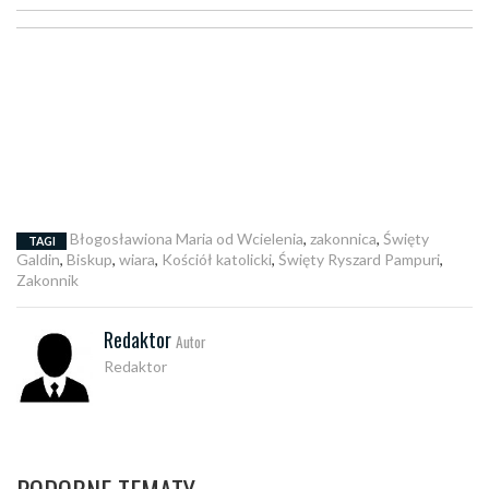
Błogosławiona Maria od Wcielenia
,
zakonnica
,
Święty
TAGI
Galdin
,
Biskup
,
wiara
,
Kościół katolicki
,
Święty Ryszard Pampuri
,
Zakonnik
Redaktor
Autor
Redaktor