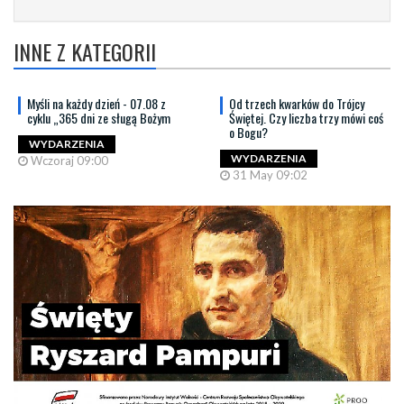
INNE Z KATEGORII
Myśli na każdy dzień - 07.08 z
Od trzech kwarków do Trójcy
cyklu „365 dni ze sługą Bożym
Świętej. Czy liczba trzy mówi coś
o Bogu?
WYDARZENIA
WYDARZENIA
Wczoraj 09:00
31 May 09:02