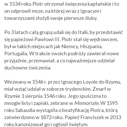
w 1534 roku Piotr otrzymał święcenia kapłańskie i to
on odprowił msze, na której wraz z Ignacym i
towarzyszami złożyli swoje pierwsze śluby.
Po 3 latach całą grupą udali się do Italii, by przedstawić
się papieżowi Pawłowi III. Piotr stał się wędrowcem,
był w takich miejscach jak Niemcy, Hiszpania,
Portugalia. W trakcie swoich podróży zawierał nowe
przyjaźnie, przemawiał, a co najważniejsze udzielał
duchowne ćwiczenia.
Wezwany w 1546 r. przez Ignacego Loyole do Rzymu,
miał wziąć udział w soborze trydenckim. Zmarł w
Rzymie 1 sierpnia 1546 roku. Jego spuścizna to
mnogie listy i zapiski, zebrane w
Memoriale.
W 1595
roku Sabaudia wystąpiła o beatyfikację Piotra, którą
zatwierdzono w 1872 roku. Papież Franciszek w 2013
roku kanonizował go i ogłosił świętym.