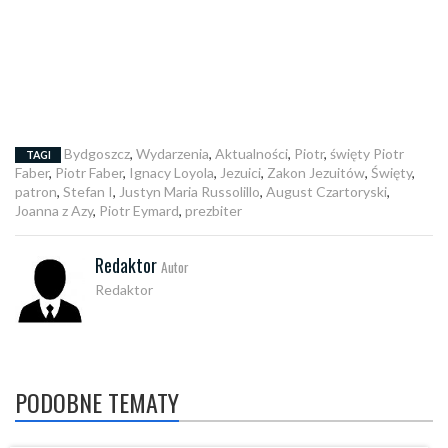
Bydgoszcz
,
Wydarzenia
,
Aktualności
,
Piotr
,
święty Piotr
TAGI
Faber
,
Piotr Faber
,
Ignacy Loyola
,
Jezuici
,
Zakon Jezuitów
,
Święty
,
patron
,
Stefan I
,
Justyn Maria Russolillo
,
August Czartoryski
,
Joanna z Azy
,
Piotr Eymard
,
prezbiter
Redaktor
Autor
Redaktor
PODOBNE TEMATY