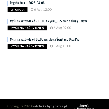
Reguła dnia – 2026-08-06
6 Aug 12:00
LITURGIA
Myśli na każdy dzień - 06.08 z cyklu „365 dni ze sługą Bożym"
6 Aug 09:00
MYŚLI NA KAŻDY DZIEŃ
Myśli na każdy dzień 05.08 wg słowa Świętego Ojca Pio
5 Aug 15:00
MYŚLI NA KAŻDY DZIEŃ
Liturgia
Copyrights 2020
katolicka.bydgoszcz.pl
Rozważania