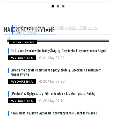
Myśli na każdy dzień - 07.08 z cyklu „365 dni ze
NAJCZĘŚCIEJ CZYTANE
sługą Bożym
WYDARZENIA
Od trzech kwarków do Trójcy Świętej. Czy liczba trzy mówi coś o Bogu?
31 May 09:02
WYDARZENIA
Europa między dziedzictwem a przyszłością. Spotkanie z biskupem
Janem Tyrawą
20 May 09:20
WYDARZENIA
„Posłani” w Bydgoszczy. Film o drodze z krzyżem przez Polskę
20 May 09:14
WYDARZENIA
Nowa siedziba, nowe wyzwania. Stowarzyszenie Sanctus Paulus i