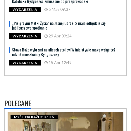
Katolicka Bydgoszcz zmuszone do przeprowadzki
5 May 09:37
WYDARZENIA
„Pielgrzymi Matki Życia” na Jasnej Górze. 2 maja odbędzie się
jubileuszowe spotkanie
29 Apr 09:24
WYDARZENIA
Słowo Boże wybrzmi na ulicach stolicy! W inicjatywie mogą wziąć też
udział mieszkańcy Bydgoszczy
15 Apr 12:49
WYDARZENIA
POLECANE
MYŚLI NA KAŻDY DZIEŃ