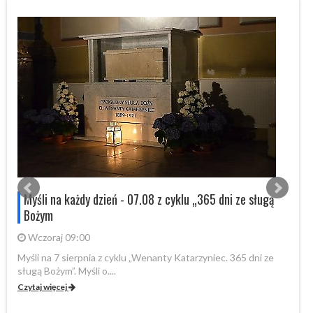
s
Myśli na każdy dzień - 07.08 z cyklu „365 dni ze sługą
Bożym
Wczoraj 09:00
Myśli na 7 sierpnia z cyklu „Wenanty Katarzyniec. 365 dni ze
W 
sługą Bożym”. Myśli o....
Fo
Czytaj więcej
Cz