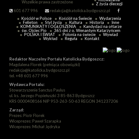
Wszelkie prawa zastrzeżone
Z życia diecezji
601 677 996
redakcja@katolicka.bydgoszcz.pl
Kościół w Polsce
Kościół na Świecie
Wydarzenia
Felieton
Styl życia
Kultura
Historia
Inne
KOMUNIKATY I OGŁOSZENIA
Kandydaci na ołtarze
św. Ojciec Pio
365 dni z o. Wenantym Katarzyńcem
POLSKA I ŚWIAT
Polonia na świecie
Wywiad
Wykład
Reguła
Kontakt
Redaktor Naczelny Portalu Katolicka Bydgoszcz:
Magdalena Florek (pełniąca obowiązki)
redakcja@katolicka.bydgoszcz.pl
tel. +48 601 677 996
Wydawca Portalu:
Stowarzyszenie Sanctus Paulus
ul. ks. Jerzego Popiełuszki 3 85-863 Bydgoszcz
KRS 0000408166 NIP 953-263-50-63 REGON 341237206
Zarząd:
Prezes: Piotr Florek
Wiceprezes: Paweł Szarapka
Wiceprezes: Michał Jędryka