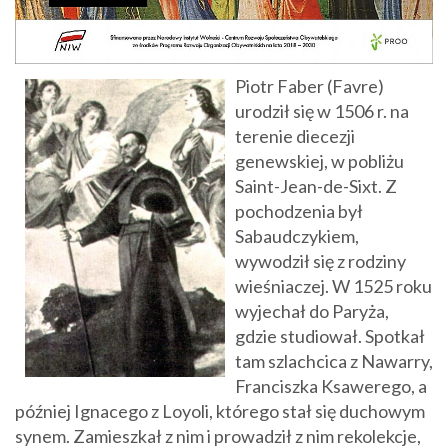
Piotr Faber (Favre)
urodził się w 1506 r. na
terenie diecezji
genewskiej, w pobliżu
Saint-Jean-de-Sixt. Z
pochodzenia był
Sabaudczykiem,
wywodził się z rodziny
wieśniaczej. W 1525 roku
wyjechał do Paryża,
gdzie studiował. Spotkał
tam szlachcica z Nawarry,
Franciszka Ksawerego, a
później Ignacego z Loyoli, którego stał się duchowym
synem. Zamieszkał z nim i prowadził z nim rekolekcje,