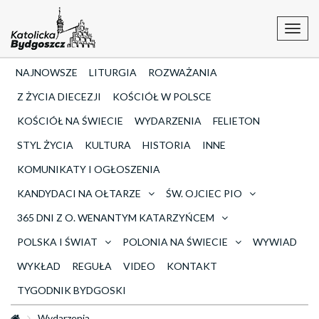
Toggl
navig
NAJNOWSZE
LITURGIA
ROZWAŻANIA
Z ŻYCIA DIECEZJI
KOŚCIÓŁ W POLSCE
KOŚCIÓŁ NA ŚWIECIE
WYDARZENIA
FELIETON
STYL ŻYCIA
KULTURA
HISTORIA
INNE
KOMUNIKATY I OGŁOSZENIA
KANDYDACI NA OŁTARZE
ŚW. OJCIEC PIO
365 DNI Z O. WENANTYM KATARZYŃCEM
POLSKA I ŚWIAT
POLONIA NA ŚWIECIE
WYWIAD
WYKŁAD
REGUŁA
VIDEO
KONTAKT
TYGODNIK BYDGOSKI
Wydarzenia