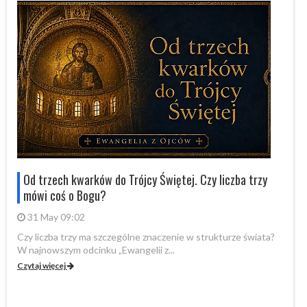
Od trzech kwarków do Trójcy Świętej. Czy liczba trzy
mówi coś o Bogu?
31 May 09:02
Czy liczba trzy ma szczególne znaczenie w strukturze świata?
By
W najnowszym odcinku „Ewangelii z...
„P
Czytaj więcej
Cz