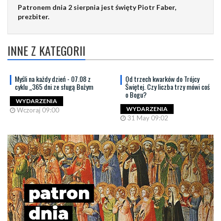
Patronem dnia 2 sierpnia jest święty Piotr Faber,
prezbiter.
INNE Z KATEGORII
Myśli na każdy dzień - 07.08 z
Od trzech kwarków do Trójcy
cyklu „365 dni ze sługą Bożym
Świętej. Czy liczba trzy mówi coś
o Bogu?
WYDARZENIA
WYDARZENIA
Wczoraj 09:00
31 May 09:02