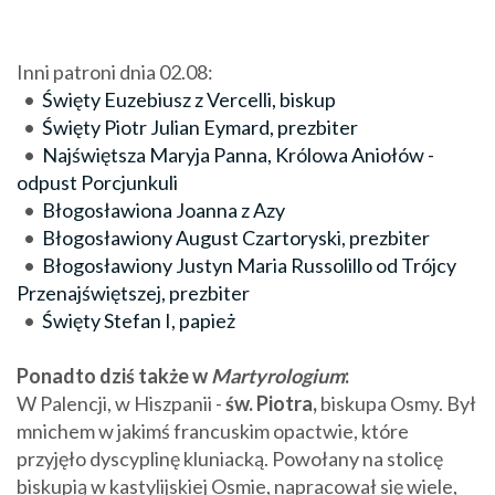
Inni patroni dnia 02.08:
•
Święty Euzebiusz z Vercelli, biskup
•
Święty Piotr Julian Eymard, prezbiter
•
Najświętsza Maryja Panna, Królowa Aniołów -
odpust Porcjunkuli
•
Błogosławiona Joanna z Azy
•
Błogosławiony August Czartoryski, prezbiter
•
Błogosławiony Justyn Maria Russolillo od Trójcy
Przenajświętszej, prezbiter
•
Święty Stefan I, papież
Ponadto dziś także w
Martyrologium
:
W Palencji, w Hiszpanii -
św. Piotra,
biskupa Osmy. Był
mnichem w jakimś francuskim opactwie, które
przyjęło dyscyplinę kluniacką. Powołany na stolicę
biskupią w kastylijskiej Osmie, napracował się wiele,