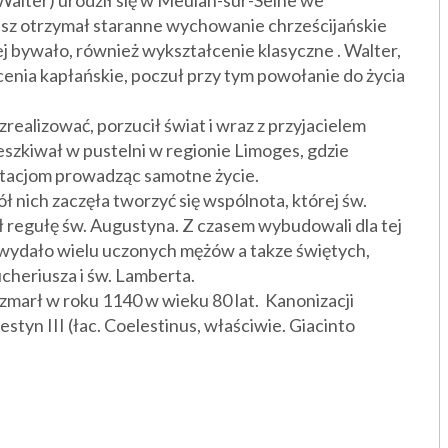
Walter) urodził się w Meulan-sur-Seine we
sz o
trzymał staranne wychowanie chrześcijańskie
ej bywało, również wykształcenie klasyczne . Walter,
cenia kapłańskie, poczuł przy tym powołanie do życia
realizować, porzucił świat i wraz z przyjacielem
zkiwał w pustelni w regionie Limoges, gdzie
ytacjom prowadząc samotne życie.
ł nich zaczęła tworzyć się wspólnota, której św.
 regułę św. Augustyna. Z czasem wybudowali dla tej
 wydało wielu uczonych mężów a takze świętych,
cheriusza i św. Lamberta.
 zmarł w roku 1140 w wieku 80 lat. Kanonizacji
estyn III (łac. Coelestinus, właściwie. Giacinto