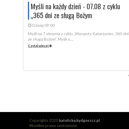
snej
Myśli na każdy dzień - 07.08 z cyklu
ileuszowe
„365 dni ze sługą Bożym
Dzisiaj 09:00
Myśli na 7 sierpnia z cyklu „Wenanty Katarzyniec. 365 dni
ze sługą Bożym”. Myśli o....
ię
Czytaj więcej
.
Copyrights 2020
katolicka.bydgoszcz.pl
Wszelkie prawa zastrzeżone