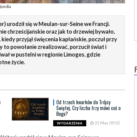
ipedia
r) urodził się w Meulan-sur-Seine we Francji.
 chrześcijańskie oraz jak to drzewiej bywało,
 kiedy przyjął święcenia kapłańskie, poczuł przy
 to powołanie zrealizować, porzucił świat i
ał w pustelni w regionie Limoges, gdzie
tne życie.
u
Od trzech kwarków do Trójcy
Świętej. Czy liczba trzy mówi coś o
Bogu?
31 May 09:02
WYDARZENIA