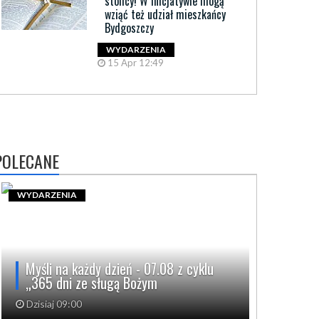
stolicy! W inicjatywie mogą
wziąć też udział mieszkańcy
Bydgoszczy
WYDARZENIA
15 Apr 12:49
POLECANE
WYDARZENIA
Myśli na każdy dzień - 07.08 z cyklu
„365 dni ze sługą Bożym
Dzisiaj 09:00