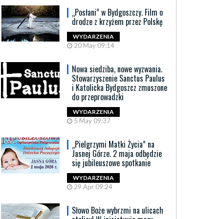
„Posłani” w Bydgoszczy. Film o
drodze z krzyżem przez Polskę
WYDARZENIA
20 May 09:14
Nowa siedziba, nowe wyzwania.
Stowarzyszenie Sanctus Paulus
i Katolicka Bydgoszcz zmuszone
do przeprowadzki
WYDARZENIA
5 May 09:37
„Pielgrzymi Matki Życia” na
Jasnej Górze. 2 maja odbędzie
się jubileuszowe spotkanie
WYDARZENIA
29 Apr 09:24
Słowo Boże wybrzmi na ulicach