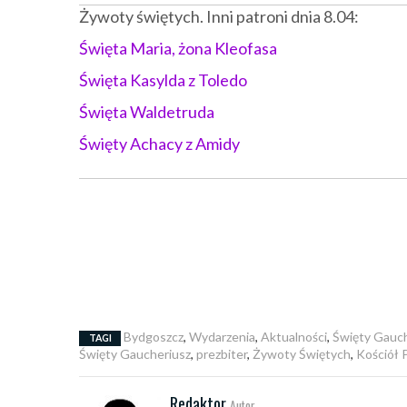
Żywoty świętych. Inni patroni dnia 8.04:
Święta Maria, żona Kleofasa
Święta Kasylda z Toledo
Święta Waldetruda
Święty Achacy z Amidy
Bydgoszcz
,
Wydarzenia
,
Aktualności
,
Święty Gauch
TAGI
Święty Gaucheriusz
,
prezbiter
,
Żywoty Świętych
,
Kościół
Redaktor
Autor