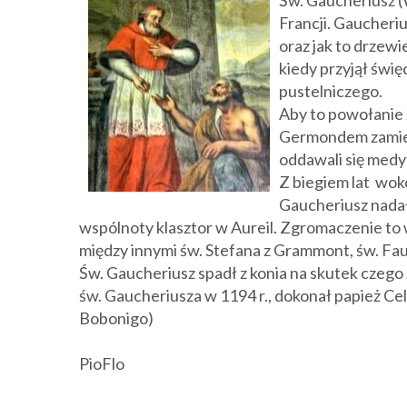
Św. Gaucheriusz (
Francji.
Gaucheriu
oraz jak to drzewi
kiedy przyjął świę
pustelniczego.
Aby to powołanie z
Germondem zamies
oddawali się med
Z biegiem lat wokó
Gaucheriusz nadał
wspólnoty klasztor w Aureil. Zgromaczenie to
między innymi św. Stefana z Grammont, św. Fau
Św. Gaucheriusz spadł z konia na skutek czego
św.
Gaucheriusza w 1194 r.
, dokonał papież Cel
Bobonigo)
PioFlo