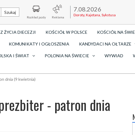
7.08.2026
Szukaj
Doroty, Kajetana, Sykstusa
Rozkład jazdy
Reklama
Z ŻYCIA DIECEZJI
KOŚCIÓŁ W POLSCE
KOŚCIÓŁ NA ŚWIE
KOMUNIKATY I OGŁOSZENIA
KANDYDACI NA OŁTARZE
OLSKA I ŚWIAT
POLONIA NA ŚWIECIE
WYWIAD
on dnia (9 kwietnia)
prezbiter - patron dnia