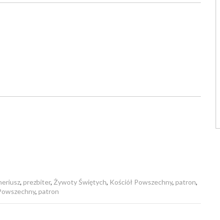
eriusz
,
prezbiter
,
Żywoty Świętych
,
Kościół Powszechny
,
patron
,
 Powszechny
,
patron