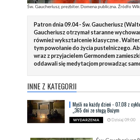
Św. Gaucheriusz, prezbiter. Domena publiczna. Źródło Wik
Patron dnia 09.04 - Św. Gaucheriusz (Walte
Gaucheriusz otrzymał staranne wychowanie
również wykształcenie klasyczne . Walter,
tym powołanie do życia pustelniczego. Aby
wraz z przyjacielem Germondem zamieszkiw
oddawali się medytacjom prowadząc samo
INNE Z KATEGORII
Myśli na każdy dzień - 07.08 z cykl
„365 dni ze sługą Bożym
Dzisiaj 09:00
WYDARZENIA