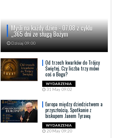
Myśli na każdy dzień - 07.08 z cyklu
„365 dni ze sługą Bożym
Dzisiaj 09:00
Od trzech kwarków do Trójcy
Świętej. Czy liczba trzy mówi
coś o Bogu?
WYDARZENIA
31 May 09:02
Europa między dziedzictwem a
przyszłością. Spotkanie z
biskupem Janem Tyrawą
WYDARZENIA
20 May 09:20