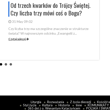
Od trzech kwarków do Trójcy Świętej.
Eur
Czy liczba trzy mówi coś o Bogu?
prz
Ja
31 May 09:02
Czy liczba trzy ma szczególne znaczenie w strukturze
20 
świata? W najnowszym odcinku „Ewangelii z...
W czw
Czytaj więcej
Edukac
Czytaj
Liturgia
Rozważania
Z życia diecezji
Kościół 
Styl życia
Kultura
Historia
Inne
KOMUNIKATY 
365 dni z o. Wenantym Katarzyńcem
POLSKA I ŚWIA