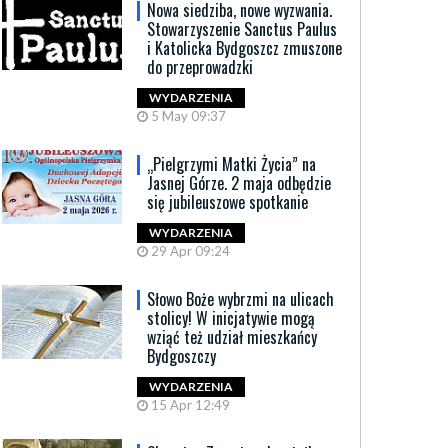
Nowa siedziba, nowe wyzwania.
Stowarzyszenie Sanctus Paulus
i Katolicka Bydgoszcz zmuszone
do przeprowadzki
WYDARZENIA
5 May 09:37
„Pielgrzymi Matki Życia” na
Jasnej Górze. 2 maja odbędzie
się jubileuszowe spotkanie
WYDARZENIA
29 Apr 09:24
Słowo Boże wybrzmi na ulicach
stolicy! W inicjatywie mogą
wziąć też udział mieszkańcy
Bydgoszczy
WYDARZENIA
15 Apr 12:49