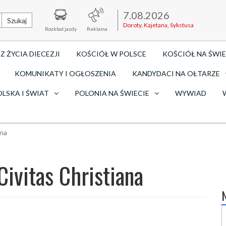
7.08.2026
Szukaj
Doroty, Kajetana, Sykstusa
Rozkład jazdy
Reklama
Z ŻYCIA DIECEZJI
KOŚCIÓŁ W POLSCE
KOŚCIÓŁ NA ŚWIE
KOMUNIKATY I OGŁOSZENIA
KANDYDACI NA OŁTARZE
OLSKA I ŚWIAT
POLONIA NA ŚWIECIE
WYWIAD
ana
ivitas Christiana