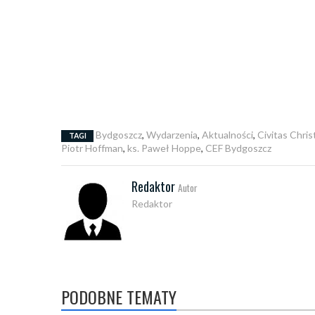
Bydgoszcz
,
Wydarzenia
,
Aktualności
,
Civitas Chris
TAGI
Piotr Hoffman
,
ks. Paweł Hoppe
,
CEF Bydgoszcz
Redaktor
Autor
Redaktor
PODOBNE TEMATY