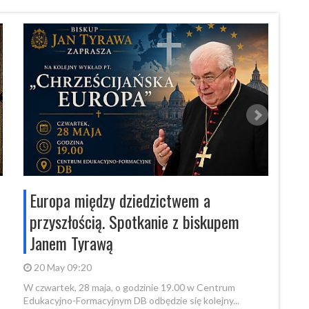
Europa między dziedzictwem a
„Po
przyszłością. Spotkanie z biskupem
krz
Janem Tyrawą
20 
Bydgo
20 May 09:20
filmu 
W czwartek, 28 maja, o godzinie 19.00 w Centrum
Czytaj
Edukacyjno-Formacyjnym DB odbędzie się kolejny...