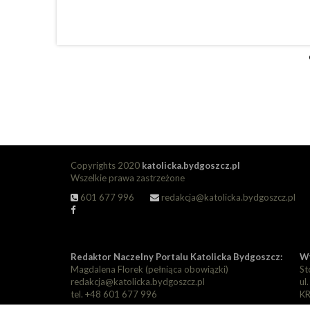
Copyrights 2020
katolicka.bydgoszcz.pl
Wszelkie prawa zastrzeżone
601 677 996
redakcja@katolicka.bydgoszcz.pl
Redaktor Naczelny Portalu Katolicka Bydgoszcz:
Wy
Magdalena Florek (pełniąca obowiązki)
St
redakcja@katolicka.bydgoszcz.pl
ul
tel. +48 601 677 996
KR