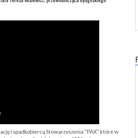
nuację i spadkobiercą Stowarzyszenia "PAX" które w