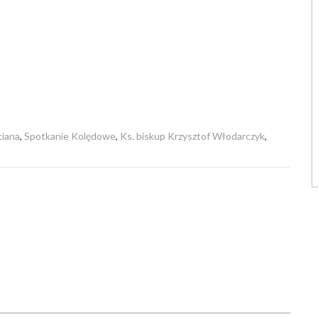
tiana
,
Spotkanie Kolędowe
,
Ks. biskup Krzysztof Włodarczyk
,