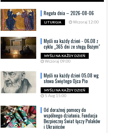
Reguła dnia – 2026-08-06
Wczoraj 12:00
LITURGIA
Myśli na każdy dzień - 06.08 z
cyklu „365 dni ze sługą Bożym"
MYŚLI NA KAŻDY DZIEŃ
Wczoraj 09:00
Myśli na każdy dzień 05.08 wg
słowa Świętego Ojca Pio
MYŚLI NA KAŻDY DZIEŃ
5 Aug 15:00
Od doraźnej pomocy do
wspólnego działania. Fundacja
Bezpieczny Świat łączy Polaków
i Ukraińców