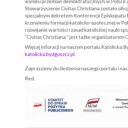
wyniku przemian demoktratycznych w Polsce z
Stowarzyszenie Civitas Christiana zostało ofic
specjalnym dekretem Konferencji Episkopatu Po
krzewieniu formacji katolicko-społecznej w Pol
rozwijanie wartości i zasad katolickiej nauki 
"Civitas Christiana " jest tażke organizatorem
Więcej inforacji na naszym portalu Katolicka.B
katolicka.bydgoszcz.pl
.
Zapraszamy do śledzenia naszego portalu i n
Red.