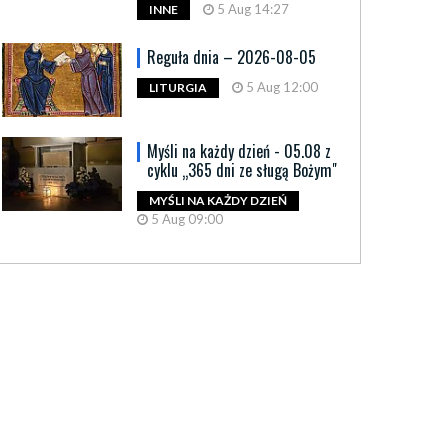
5 Aug 14:27
INNE
Reguła dnia – 2026-08-05
5 Aug 12:00
LITURGIA
Myśli na każdy dzień - 05.08 z
cyklu „365 dni ze sługą Bożym"
MYŚLI NA KAŻDY DZIEŃ
5 Aug 09:00