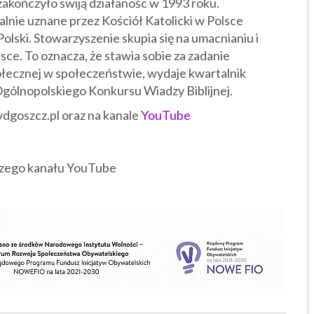
akończyło swiją działanośc w 1993 roku.
jalnie uznane przez Kościół Katolicki w Polsce
lski. Stowarzyszenie skupia się na umacnianiu i
sce. To oznacza, że stawia sobie za zadanie
społecznej w społeczeństwie, wydaje kwartalnik
 Ogólnopolskiego Konkursu Wiadzy Biblijnej.
ydgoszcz.pl oraz na kanale
YouTube
aszego kanału YouTube