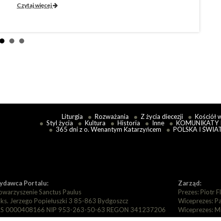
Czytaj więcej
Liturgia
Rozważania
Z życia diecezji
Kościół 
Styl życia
Kultura
Historia
Inne
KOMUNIKATY 
365 dni z o. Wenantym Katarzyńcem
POLSKA I ŚWIA
dawca Portalu:
Zarząd:
owarzyszenie Sanctus Paulus
Prezes: Piotr F
. ks. Jerzego Popiełuszki 3 85-863 Bydgoszcz
Wiceprezes: P
S 0000408166 NIP 953-263-50-63 REGON 341237206
Wiceprezes: M