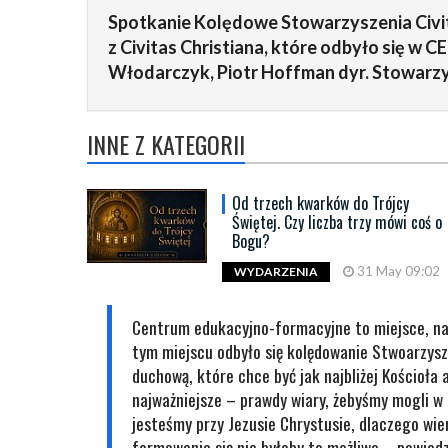
Spotkanie Kolędowe Stowarzyszenia Civit
z Civitas Christiana, które odbyło się w CE
Włodarczyk, Piotr Hoffman dyr. Stowarzy
INNE Z KATEGORII
Od trzech kwarków do Trójcy
Świętej. Czy liczba trzy mówi coś o
Bogu?
31 May 09:02
WYDARZENIA
Centrum edukacyjno-formacyjne to miejsce, na
tym miejscu odbyło się kolędowanie Stwoarzyszn
duchową, które chce być jak najbliżej Kościoła a
najważniejsze
–
prawdy wiary, żebyśmy mogli w 
jesteśmy przy Jezusie Chrystusie, dlaczego wi
formowania się nie byłoby to możliwe – powied