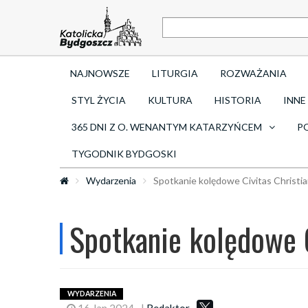
NAJNOWSZE
LITURGIA
ROZWAŻANIA
STYL ŻYCIA
KULTURA
HISTORIA
INNE
365 DNI Z O. WENANTYM KATARZYŃCEM
P
TYGODNIK BYDGOSKI
Wydarzenia
Spotkanie kolędowe Civitas Christi
Spotkanie kolędowe C
WYDARZENIA
16 Jan 2024
|
Redaktor