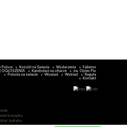
przez dotychczas
Czytaj więcej
w Polsce
Kościół na Świecie
Wydarzenia
Felieton
I OGŁOSZENIA
Kandydaci na ołtarze
św. Ojciec Pio
T
Polonia na świecie
Wywiad
Wykład
Reguła
Kontakt
lorek
aweł Szarapka
ichał Jędryka