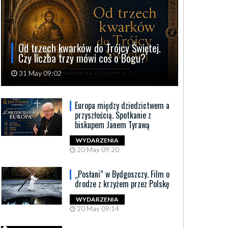
Od trzech kwarków do Trójcy Świętej.
Czy liczba trzy mówi coś o Bogu?
31 May 09:02
Europa między dziedzictwem a
przyszłością. Spotkanie z
biskupem Janem Tyrawą
WYDARZENIA
20 May 09:20
„Posłani” w Bydgoszczy. Film o
drodze z krzyżem przez Polskę
WYDARZENIA
20 May 09:14