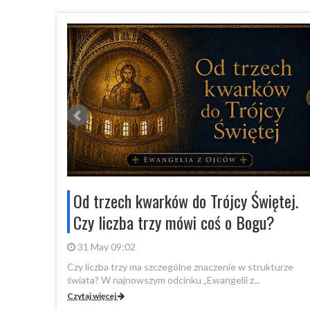
stolicy!
Od trzech kwarków do Trójcy Świętej.
dział
Czy liczba trzy mówi coś o Bogu?
31 May 09:02
Czy liczba trzy ma szczególne znaczenie w strukturze
świata? W najnowszym odcinku „Ewangelii z...
anie Pisma
Czytaj więcej