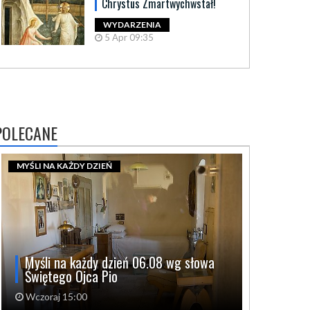
Chrystus Zmartwychwstał!
WYDARZENIA
5 Apr 09:35
POLECANE
MYŚLI NA KAŻDY DZIEŃ
Myśli na każdy dzień 06.08 wg słowa
Świętego Ojca Pio
Wczoraj 15:00