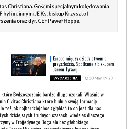
as Christiana. Gośćmi specjalnym kolędowania
F byli m. innymi JE Ks. biskup Krzysztof
szenia oraz dyr. CEF Paweł Hoppe.
Europa między dziedzictwem a
przyszłością. Spotkanie z biskupem
Janem Tyrawą
20 May 09:20
WYDARZENIA
 które Bydgoszczanie bardzo długo czekali. Właśnie w
ia Civitas Christiana które buduje swoją formację
le też jak najbardziejchce zgłębiać to co jest dla nas
tych dzisiejszych trudnych czasach, wiedzieć dlaczego
erzymy w Trójjedynego Boga ale bez głębokiego
ziała Teresa Misiewicz, przewodnicząca bydgoskiego