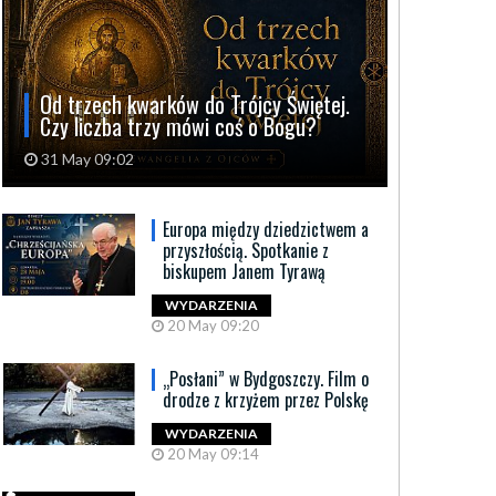
Od trzech kwarków do Trójcy Świętej.
Czy liczba trzy mówi coś o Bogu?
31 May 09:02
Europa między dziedzictwem a
przyszłością. Spotkanie z
biskupem Janem Tyrawą
WYDARZENIA
20 May 09:20
„Posłani” w Bydgoszczy. Film o
drodze z krzyżem przez Polskę
WYDARZENIA
20 May 09:14