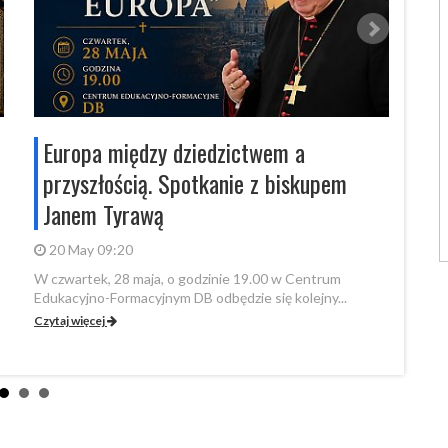
Europa między dziedzictwem a
„Po
przyszłością. Spotkanie z biskupem
krz
Janem Tyrawą
20 
Bydgo
20 May 09:20
filmu 
W czwartek, 28 maja, o godzinie 19.00 w Centrum
Czytaj
Edukacyjno-Formacyjnym DB odbędzie się kolejny...
Czytaj więcej