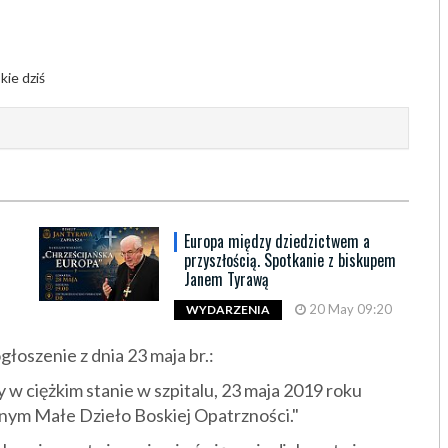
Europa między dziedzictwem a
przyszłością. Spotkanie z biskupem
Janem Tyrawą
20 May 09:20
WYDARZENIA
łoszenie z dnia 23 maja br.:
w ciężkim stanie w szpitalu, 23 maja 2019 roku
nym Małe Dzieło Boskiej Opatrzności."