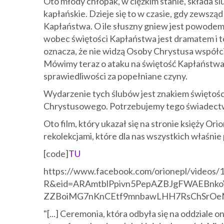
Oto młody chłopak, w ciężkim stanie, składa śl
kapłańskie. Dzieje się to w czasie, gdy zewszą
Kapłaństwa. O ile słuszny gniew jest powodem d
wobec świętości Kapłaństwa jest dramatem i to
oznacza, że nie widzą Osoby Chrystusa współc
Mówimy teraz o ataku na świętość Kapłaństwa,
sprawiedliwości za popełniane czyny.
Wydarzenie tych ślubów jest znakiem świętośc
Chrystusowego. Potrzebujemy tego świadect
Oto film, który ukazał się na stronie księży Ori
rekolekcjami, które dla nas wszystkich właśni
[code]
TU
https://www.facebook.com/orionepl/videos
R&eid=ARAmtblPpivn5PepAZBJgFWAEBnkoV
ZZBoiMG7nKnCEtf9mnbawLHH7RsChSrO
"[...] Ceremonia, która odbyła się na oddziale 