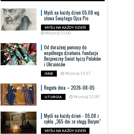
Myśli na każdy dzień 05.08 wg
słowa Świętego Ojca Pio
MYŚLI NA KAŻDY DZIEŃ
Wczoraj 15:00
Od doraźnej pomocy do
wspólnego działania. Fundacja
Bezpieczny Świat łączy Polaków
i Ukraińców
Wczoraj 14:27
INNE
Reguła dnia – 2026-08-05
Wczoraj 12:00
LITURGIA
Myśli na każdy dzień - 05.08 z
cyklu „365 dni ze sługą Bożym"
MYŚLI NA KAŻDY DZIEŃ