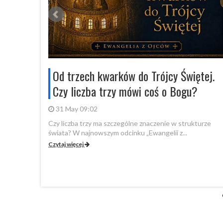
stolicy!
Od trzech kwarków do Trójcy Świętej.
dział
Czy liczba trzy mówi coś o Bogu?
31 May 09:02
Czy liczba trzy ma szczególne znaczenie w strukturze
świata? W najnowszym odcinku „Ewangelii z...
anie Pisma
Czytaj więcej