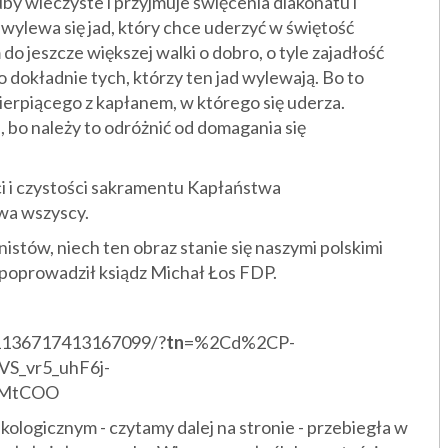
uby wieczyste i przyjmuje święcenia diakonatu i
d wylewa się jad, który chce uderzyć w świętość
o jeszcze większej walki o dobro, o tyle zajadłość
 dokładnie tych, którzy ten jad wylewają. Bo to
ierpiącego z kapłanem, w którego się uderza.
 bo należy to odróżnić od domagania się
i i czystości sakramentu Kapłaństwa
wa wszyscy.
onistów, niech ten obraz stanie się naszymi polskimi
e poprowadził ksiądz Michał Łos FDP.
/1136717413167099/?
tn
=%2Cd%2CP-
S_vr5_uhF6j-
eMtCOO
onkologicznym - czytamy dalej na stronie - przebiegła w