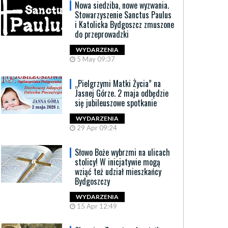
Nowa siedziba, nowe wyzwania.
Stowarzyszenie Sanctus Paulus
i Katolicka Bydgoszcz zmuszone
do przeprowadzki
WYDARZENIA
5 May 09:37
„Pielgrzymi Matki Życia” na
Jasnej Górze. 2 maja odbędzie
się jubileuszowe spotkanie
WYDARZENIA
29 Apr 09:24
Słowo Boże wybrzmi na ulicach
stolicy! W inicjatywie mogą
wziąć też udział mieszkańcy
Bydgoszczy
WYDARZENIA
15 Apr 12:49