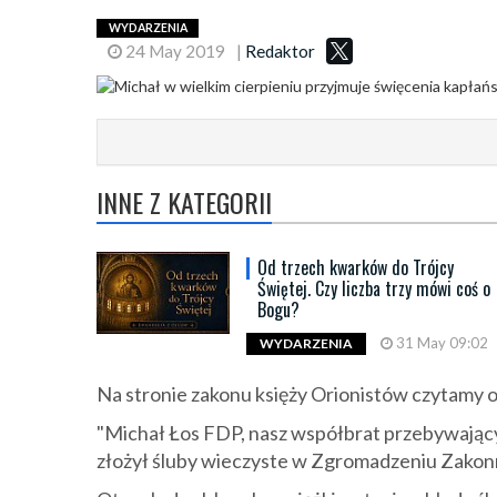
WYDARZENIA
24 May 2019
|
Redaktor
INNE Z KATEGORII
Od trzech kwarków do Trójcy
Świętej. Czy liczba trzy mówi coś o
Bogu?
31 May 09:02
WYDARZENIA
Na stronie zakonu księży Orionistów czytamy og
"Michał Łos FDP, nasz współbrat przebywający 
złożył śluby wieczyste w Zgromadzeniu Zakon