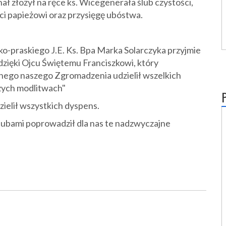
ł złożył na ręce ks. Wicegenerała ślub czystości,
ci papieżowi oraz przysięgę ubóstwa.
o-praskiego J.E. Ks. Bpa Marka Solarczyka przyjmie
 dzięki Ojcu Świętemu Franciszkowi, który
ego naszego Zgromadzenia udzielił wszelkich
zych modlitwach"
zielił wszystkich dyspens.
ślubami poprowadził dla nas te nadzwyczajne