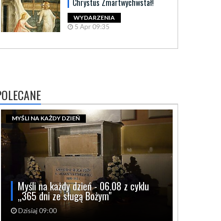
Chrystus Zmartwychwstał!
WYDARZENIA
5 Apr 09:35
POLECANE
MYŚLI NA KAŻDY DZIEŃ
Myśli na każdy dzień - 06.08 z cyklu
„365 dni ze sługą Bożym"
Dzisiaj 09:00