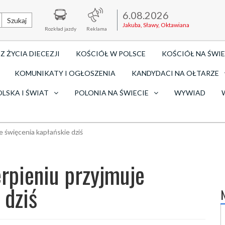
6.08.2026
Szukaj
Jakuba, Sławy, Oktawiana
Rozkład jazdy
Reklama
Z ŻYCIA DIECEZJI
KOŚCIÓŁ W POLSCE
KOŚCIÓŁ NA ŚWIE
KOMUNIKATY I OGŁOSZENIA
KANDYDACI NA OŁTARZE
OLSKA I ŚWIAT
POLONIA NA ŚWIECIE
WYWIAD
e święcenia kapłańskie dziś
rpieniu przyjmuje
 dziś