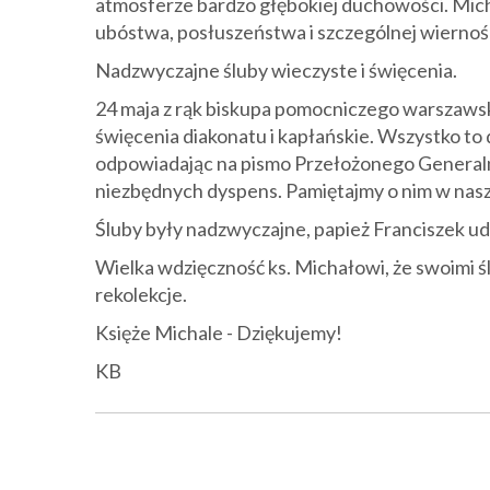
atmosferze bardzo głębokiej duchowości. Micha
ubóstwa, posłuszeństwa i szczególnej wiernoś
Nadzwyczajne śluby wieczyste i święcenia.
24 maja z rąk biskupa pomocniczego warszawsk
święcenia diakonatu i kapłańskie. Wszystko to
odpowiadając na pismo Przełożonego Generaln
niezbędnych dyspens. Pamiętajmy o nim w nas
Śluby były nadzwyczajne, papież Franciszek ud
Wielka wdzięczność ks. Michałowi, że swoimi 
rekolekcje.
Księże Michale - Dziękujemy!
KB