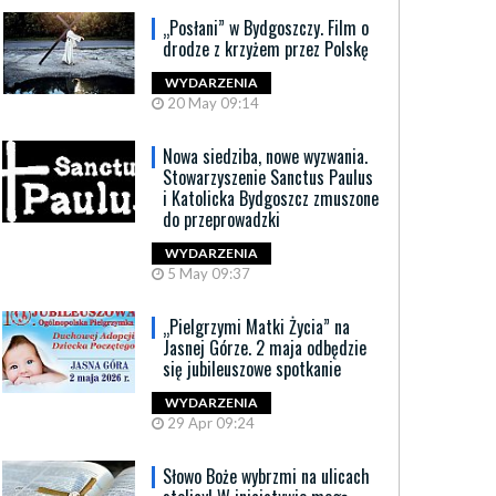
„Posłani” w Bydgoszczy. Film o
drodze z krzyżem przez Polskę
WYDARZENIA
20 May 09:14
Nowa siedziba, nowe wyzwania.
Stowarzyszenie Sanctus Paulus
i Katolicka Bydgoszcz zmuszone
do przeprowadzki
WYDARZENIA
5 May 09:37
„Pielgrzymi Matki Życia” na
Jasnej Górze. 2 maja odbędzie
się jubileuszowe spotkanie
WYDARZENIA
29 Apr 09:24
Słowo Boże wybrzmi na ulicach