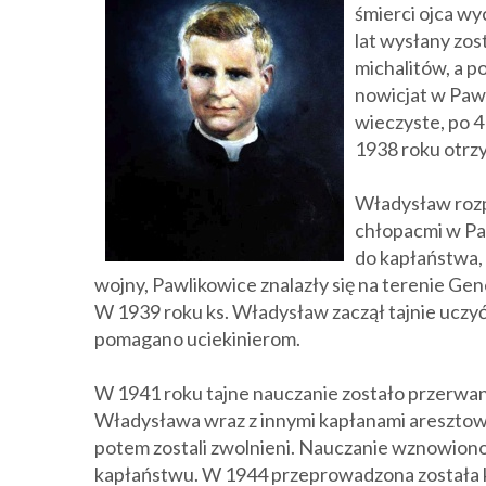
śmierci ojca w
lat wysłany zos
michalitów, a p
nowicjat w Pawl
wieczyste, po 4
1938 roku otrz
Władysław rozp
chłopacmi w Pa
do kapłaństwa,
wojny, Pawlikowice znalazły się na terenie Gen
W 1939 roku ks. Władysław zaczął tajnie uczyć
pomagano uciekinierom.
W 1941 roku tajne nauczanie zostało przerwan
Władysława wraz z innymi kapłanami aresztow
potem zostali zwolnieni. Nauczanie wznowiono ty
kapłaństwu. W 1944 przeprowadzona została k