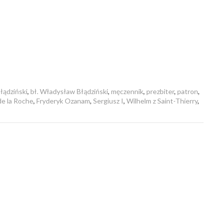
łądziński
,
bł. Władysław Błądziński
,
męczennik
,
prezbiter
,
patron
,
de la Roche
,
Fryderyk Ozanam
,
Sergiusz I
,
Wilhelm z Saint-Thierry
,