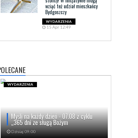
stolicy! W inicjatywie mogą
wziąć też udział mieszkańcy
Bydgoszczy
WYDARZENIA
15 Apr 12:49
POLECANE
WYDARZENIA
Myśli na każdy dzień - 07.08 z cyklu
„365 dni ze sługą Bożym
Dzisiaj 09:00