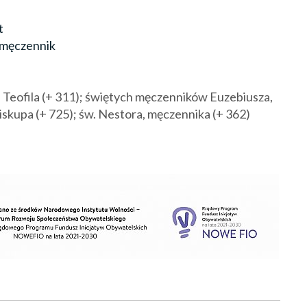
t
i męczennik
Teofila (+ 311); świętych męczenników Euzebiusza,
biskupa (+ 725); św. Nestora, męczennika (+ 362)