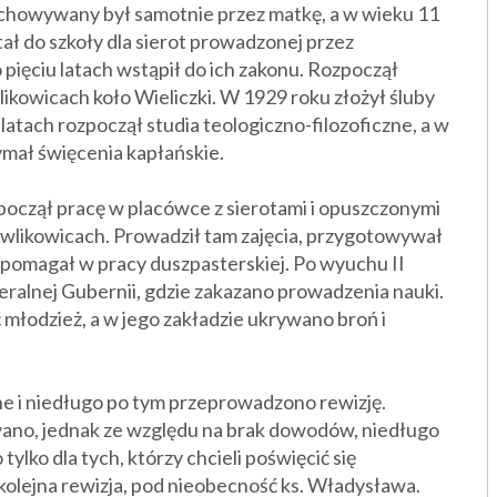
ychowywany był samotnie przez matkę, a w wieku 11
tał do szkoły dla sierot prowadzonej przez
o pięciu latach wstąpił do ich zakonu. Rozpoczął
ikowicach koło Wieliczki. W 1929 roku złożył śluby
 latach rozpoczął studia teologiczno-filozoficzne, a w
ymał święcenia kapłańskie.
oczął pracę w placówce z sierotami i opuszczonymi
wlikowicach. Prowadził tam zajęcia, przygotowywał
 pomagał w pracy duszpasterskiej. Po wyuchu II
eralnej Gubernii, gdzie zakazano prowadzenia nauki.
 młodzież, a w jego zakładzie ukrywano broń i
e i niedługo po tym przeprowadzono rewizję.
ano, jednak ze względu na brak dowodów, niedługo
lko dla tych, którzy chcieli poświęcić się
olejna rewizja, pod nieobecność ks. Władysława.