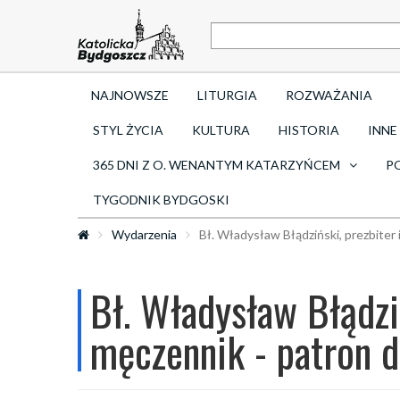
NAJNOWSZE
LITURGIA
ROZWAŻANIA
STYL ŻYCIA
KULTURA
HISTORIA
INNE
365 DNI Z O. WENANTYM KATARZYŃCEM
P
TYGODNIK BYDGOSKI
Wydarzenia
Bł. Władysław Błądziński, prezbiter 
Bł. Władysław Błądziń
męczennik - patron d