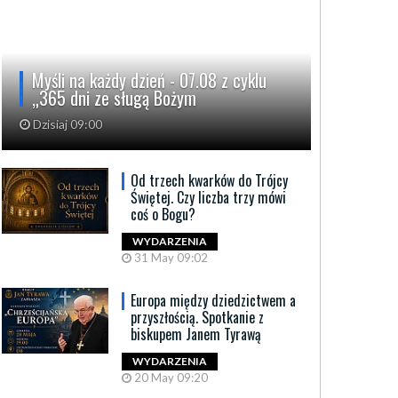
Myśli na każdy dzień - 07.08 z cyklu
„365 dni ze sługą Bożym
Dzisiaj 09:00
Od trzech kwarków do Trójcy
Świętej. Czy liczba trzy mówi
coś o Bogu?
WYDARZENIA
31 May 09:02
Europa między dziedzictwem a
przyszłością. Spotkanie z
biskupem Janem Tyrawą
WYDARZENIA
20 May 09:20