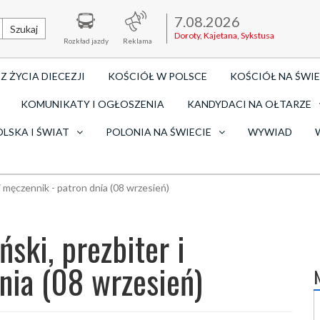
7.08.2026
Szukaj
Doroty, Kajetana, Sykstusa
Rozkład jazdy
Reklama
Z ŻYCIA DIECEZJI
KOŚCIÓŁ W POLSCE
KOŚCIÓŁ NA ŚWIE
KOMUNIKATY I OGŁOSZENIA
KANDYDACI NA OŁTARZE
OLSKA I ŚWIAT
POLONIA NA ŚWIECIE
WYWIAD
i męczennik - patron dnia (08 wrzesień)
ski, prezbiter i
nia (08 wrzesień)