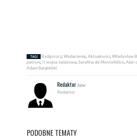
Bydgoszcz
,
Wydarzenia
,
Aktualności
,
Władysław B
TAGI
patroni
,
II wojna światowa
,
Serafina de Montefeltro
,
Alan 
Adam Bargielski
Redaktor
Autor
Redaktor
PODOBNE TEMATY