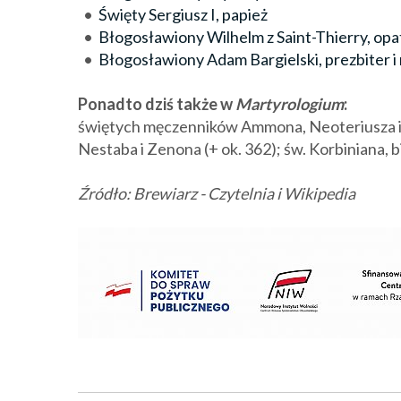
•
Święty Sergiusz I, papież
•
Błogosławiony Wilhelm z Saint-Thierry, opa
•
Błogosławiony Adam Bargielski, prezbiter 
Ponadto dziś także w
Martyrologium
:
świętych męczenników Ammona, Neoteriusza i 
Nestaba i Zenona (+ ok. 362); św. Korbiniana, 
Źródło: Brewiarz - Czytelnia i Wikipedia