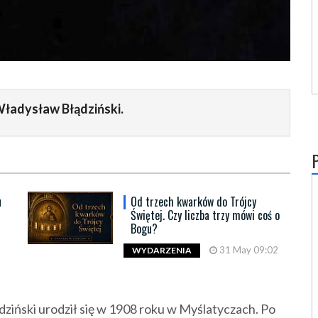
Władysław Błądziński.
u
Od trzech kwarków do Trójcy
Świętej. Czy liczba trzy mówi coś o
Bogu?
31 May 09:02
WYDARZENIA
ziński urodził się w 1908 roku w Myślatyczach. Po