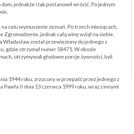
 dom, jednakże i tak postanowił wrócić. Po jednym
wie.
c na celu wymuszenie zeznań. Po trzech miesiącach,
 Zgromadzenie, jednak całą winę wziął na siebie.
ia Władysław został przewieziony do jednego z
ku, gdzie otrzymał numer 58471. W obozie
mach, otrzymywali głodowe porcje żywności, byli
ia 1944 roku, zrzucony w przepaść przez jednego z
 Pawła II dnia 13 czerwca 1999 roku, wraz z innymi