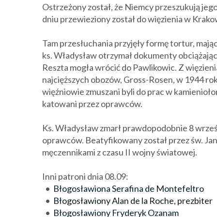
Ostrzeżony został, że Niemcy przeszukują jego
dniu przewieziony został do więzienia w Krako
Tam przesłuchania przyjęły formę tortur, mają
ks. Władysław otrzymał dokumenty obciążające
Reszta mogła wrócić do Pawlikowic. Z więzien
najcięższych obozów, Gross-Rosen, w 1944 ro
więźniowie zmuszani byli do prac w kamienioło
katowani przez oprawców.
Ks. Władysław zmarł prawdopodobnie 8 wrześn
oprawców. Beatyfikowany został przez św. Jana
męczennikami z czasu II wojny światowej.
Inni patroni dnia 08.09:
•
Błogosławiona Serafina de Montefeltro
•
Błogosławiony Alan de la Roche, prezbiter
•
Błogosławiony Fryderyk Ozanam