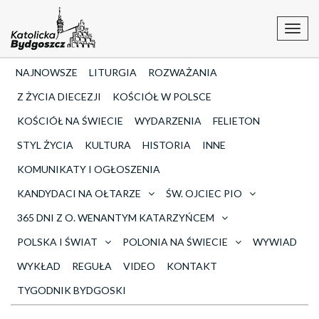
Toggl
navig
NAJNOWSZE
LITURGIA
ROZWAŻANIA
Z ŻYCIA DIECEZJI
KOŚCIÓŁ W POLSCE
KOŚCIÓŁ NA ŚWIECIE
WYDARZENIA
FELIETON
STYL ŻYCIA
KULTURA
HISTORIA
INNE
KOMUNIKATY I OGŁOSZENIA
KANDYDACI NA OŁTARZE
ŚW. OJCIEC PIO
365 DNI Z O. WENANTYM KATARZYŃCEM
POLSKA I ŚWIAT
POLONIA NA ŚWIECIE
WYWIAD
WYKŁAD
REGUŁA
VIDEO
KONTAKT
TYGODNIK BYDGOSKI