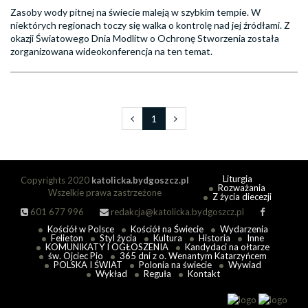
Zasoby wody pitnej na świecie maleją w szybkim tempie. W
niektórych regionach toczy się walka o kontrolę nad jej źródłami. Z
okazji Światowego Dnia Modlitw o Ochronę Stworzenia została
zorganizowana wideokonferencja na ten temat.
1
Liturgia
Copyrights 2020
katolicka.bydgoszcz.pl
Rozważania
Wszelkie prawa zastrzeżone
Z życia diecezji
601 677 996
redakcja@katolicka.bydgoszcz.pl
Kościół w Polsce
Kościół na Świecie
Wydarzenia
Felieton
Styl życia
Kultura
Historia
Inne
KOMUNIKATY I OGŁOSZENIA
Kandydaci na ołtarze
św. Ojciec Pio
365 dni z o. Wenantym Katarzyńcem
POLSKA I ŚWIAT
Polonia na świecie
Wywiad
Wykład
Reguła
Kontakt