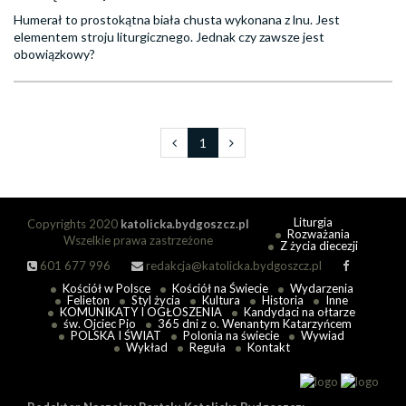
Humerał to prostokątna biała chusta wykonana z lnu. Jest
elementem stroju liturgicznego. Jednak czy zawsze jest
obowiązkowy?
1
Liturgia
Copyrights 2020
katolicka.bydgoszcz.pl
Rozważania
Wszelkie prawa zastrzeżone
Z życia diecezji
601 677 996
redakcja@katolicka.bydgoszcz.pl
Kościół w Polsce
Kościół na Świecie
Wydarzenia
Felieton
Styl życia
Kultura
Historia
Inne
KOMUNIKATY I OGŁOSZENIA
Kandydaci na ołtarze
św. Ojciec Pio
365 dni z o. Wenantym Katarzyńcem
POLSKA I ŚWIAT
Polonia na świecie
Wywiad
Wykład
Reguła
Kontakt