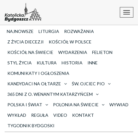
Toggl
navig
NAJNOWSZE
LITURGIA
ROZWAŻANIA
Z ŻYCIA DIECEZJI
KOŚCIÓŁ W POLSCE
KOŚCIÓŁ NA ŚWIECIE
WYDARZENIA
FELIETON
STYL ŻYCIA
KULTURA
HISTORIA
INNE
KOMUNIKATY I OGŁOSZENIA
KANDYDACI NA OŁTARZE
ŚW. OJCIEC PIO
365 DNI Z O. WENANTYM KATARZYŃCEM
POLSKA I ŚWIAT
POLONIA NA ŚWIECIE
WYWIAD
WYKŁAD
REGUŁA
VIDEO
KONTAKT
TYGODNIK BYDGOSKI