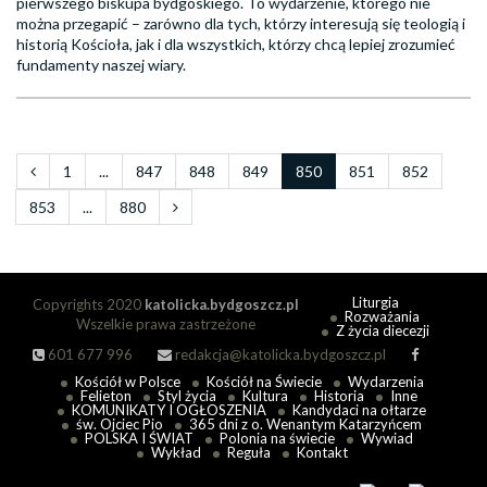
pierwszego biskupa bydgoskiego. To wydarzenie, którego nie
można przegapić – zarówno dla tych, którzy interesują się teologią i
historią Kościoła, jak i dla wszystkich, którzy chcą lepiej zrozumieć
fundamenty naszej wiary.
1
...
847
848
849
850
851
852
853
...
880
Liturgia
Copyrights 2020
katolicka.bydgoszcz.pl
Rozważania
Wszelkie prawa zastrzeżone
Z życia diecezji
601 677 996
redakcja@katolicka.bydgoszcz.pl
Kościół w Polsce
Kościół na Świecie
Wydarzenia
Felieton
Styl życia
Kultura
Historia
Inne
KOMUNIKATY I OGŁOSZENIA
Kandydaci na ołtarze
św. Ojciec Pio
365 dni z o. Wenantym Katarzyńcem
POLSKA I ŚWIAT
Polonia na świecie
Wywiad
Wykład
Reguła
Kontakt