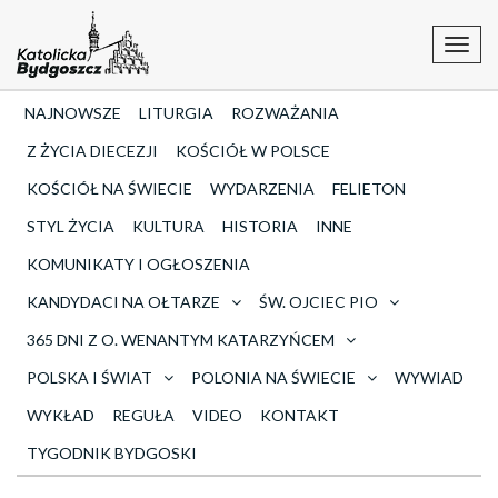
Toggl
navig
NAJNOWSZE
LITURGIA
ROZWAŻANIA
Z ŻYCIA DIECEZJI
KOŚCIÓŁ W POLSCE
KOŚCIÓŁ NA ŚWIECIE
WYDARZENIA
FELIETON
STYL ŻYCIA
KULTURA
HISTORIA
INNE
KOMUNIKATY I OGŁOSZENIA
KANDYDACI NA OŁTARZE
ŚW. OJCIEC PIO
365 DNI Z O. WENANTYM KATARZYŃCEM
POLSKA I ŚWIAT
POLONIA NA ŚWIECIE
WYWIAD
WYKŁAD
REGUŁA
VIDEO
KONTAKT
TYGODNIK BYDGOSKI