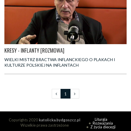
KRESY - INFLANTY [ROZMOWA]
WIELKI MISTRZ BRACTWA INFLANCKIEGO O PLAKACH I
KULTURZE POLSKIEJ NA INFLANTACH
1
Liturgia
Copyrights 2020
katolicka.bydgoszcz.pl
Rozważania
Wszelkie prawa zastrzeżone
Z życia diecezji