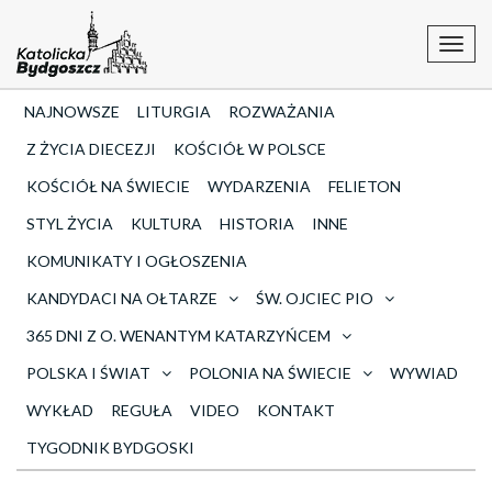
Toggl
navig
NAJNOWSZE
LITURGIA
ROZWAŻANIA
Z ŻYCIA DIECEZJI
KOŚCIÓŁ W POLSCE
KOŚCIÓŁ NA ŚWIECIE
WYDARZENIA
FELIETON
STYL ŻYCIA
KULTURA
HISTORIA
INNE
KOMUNIKATY I OGŁOSZENIA
KANDYDACI NA OŁTARZE
ŚW. OJCIEC PIO
365 DNI Z O. WENANTYM KATARZYŃCEM
POLSKA I ŚWIAT
POLONIA NA ŚWIECIE
WYWIAD
WYKŁAD
REGUŁA
VIDEO
KONTAKT
TYGODNIK BYDGOSKI