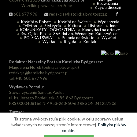
Copyrights 2020
katolicka.bydgoszcz.pl
Rozważania
Wszelkie prawa zastrzeżone
Z życia diecezji
601 677 996
redakcja@katolicka.bydgoszcz.pl
Kościół w Polsce
Kościół na Świecie
Wydarzenia
Felieton
Styl życia
Kultura
Historia
Inne
KOMUNIKATY I OGŁOSZENIA
Kandydaci na ołtarze
św. Ojciec Pio
365 dni z o. Wenantym Katarzyńcem
POLSKA I ŚWIAT
Polonia na świecie
Wywiad
Wykład
Reguła
Kontakt
Redaktor Naczelny Portalu Katolicka Bydgoszcz:
Magdalena Florek (pełniąca obowiązki)
redakcja@katolicka.bydgoszcz.pl
tel. +48 601 677 996
Wydawca Portalu:
Stowarzyszenie Sanctus Paulus
ul. ks. Jerzego Popiełuszki 3 85-863 Bydgoszcz
KRS 0000408166 NIP 953-263-50-63 REGON 341237206
Zarząd:
Prezes: Piotr Florek
Ta strona wykorzystuje pliki cookie, w celu poprawy usług
Wiceprezes: Paweł Szarapka
świadczonych na naszej stronie internetowej.
Polityka plików
Wiceprezes: Michał Jędryka
cookie
.