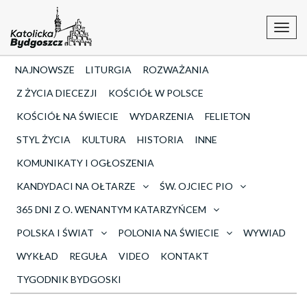
Toggl
navig
NAJNOWSZE
LITURGIA
ROZWAŻANIA
Z ŻYCIA DIECEZJI
KOŚCIÓŁ W POLSCE
KOŚCIÓŁ NA ŚWIECIE
WYDARZENIA
FELIETON
STYL ŻYCIA
KULTURA
HISTORIA
INNE
KOMUNIKATY I OGŁOSZENIA
KANDYDACI NA OŁTARZE
ŚW. OJCIEC PIO
365 DNI Z O. WENANTYM KATARZYŃCEM
POLSKA I ŚWIAT
POLONIA NA ŚWIECIE
WYWIAD
WYKŁAD
REGUŁA
VIDEO
KONTAKT
TYGODNIK BYDGOSKI