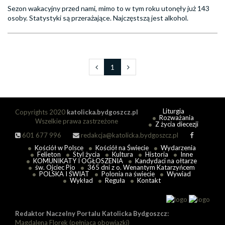
Sezon wakacyjny przed nami, mimo to w tym roku utonęły już 143
osoby. Statystyki są przerażające. Najczęstszą jest alkohol.
1
Liturgia
Copyrights 2020
katolicka.bydgoszcz.pl
Rozważania
Wszelkie prawa zastrzeżone
Z życia diecezji
601 677 996
redakcja@katolicka.bydgoszcz.pl
Kościół w Polsce
Kościół na Świecie
Wydarzenia
Felieton
Styl życia
Kultura
Historia
Inne
KOMUNIKATY I OGŁOSZENIA
Kandydaci na ołtarze
św. Ojciec Pio
365 dni z o. Wenantym Katarzyńcem
POLSKA I ŚWIAT
Polonia na świecie
Wywiad
Wykład
Reguła
Kontakt
Redaktor Naczelny Portalu Katolicka Bydgoszcz:
Magdalena Florek (pełniąca obowiązki)