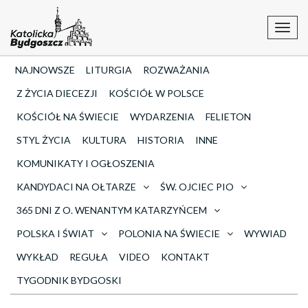
Toggl
navig
NAJNOWSZE
LITURGIA
ROZWAŻANIA
Z ŻYCIA DIECEZJI
KOŚCIÓŁ W POLSCE
KOŚCIÓŁ NA ŚWIECIE
WYDARZENIA
FELIETON
STYL ŻYCIA
KULTURA
HISTORIA
INNE
KOMUNIKATY I OGŁOSZENIA
KANDYDACI NA OŁTARZE
ŚW. OJCIEC PIO
365 DNI Z O. WENANTYM KATARZYŃCEM
POLSKA I ŚWIAT
POLONIA NA ŚWIECIE
WYWIAD
WYKŁAD
REGUŁA
VIDEO
KONTAKT
TYGODNIK BYDGOSKI