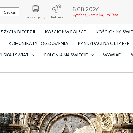
8.08.2026
Szukaj
Cypriana, Dominika, Emiliana
Rozkład jazdy
Reklama
Z ŻYCIA DIECEZJI
KOŚCIÓŁ W POLSCE
KOŚCIÓŁ NA ŚWIE
KOMUNIKATY I OGŁOSZENIA
KANDYDACI NA OŁTARZE
OLSKA I ŚWIAT
POLONIA NA ŚWIECIE
WYWIAD