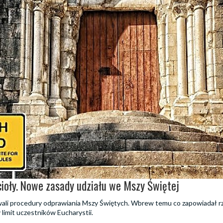
cioły. Nowe zasady udziału we Mszy Świętej
wali procedury odprawiania Mszy Świętych. Wbrew temu co zapowiadał rz
imit uczestników Eucharystii.