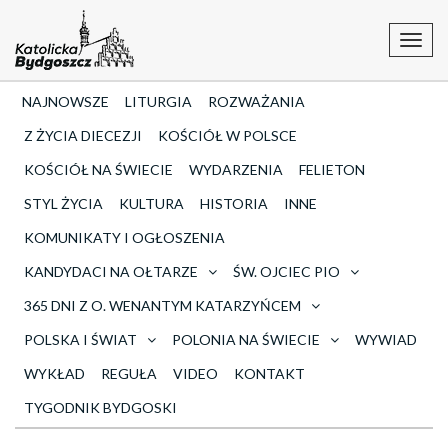
Toggl
navig
NAJNOWSZE
LITURGIA
ROZWAŻANIA
Z ŻYCIA DIECEZJI
KOŚCIÓŁ W POLSCE
KOŚCIÓŁ NA ŚWIECIE
WYDARZENIA
FELIETON
STYL ŻYCIA
KULTURA
HISTORIA
INNE
KOMUNIKATY I OGŁOSZENIA
KANDYDACI NA OŁTARZE
ŚW. OJCIEC PIO
365 DNI Z O. WENANTYM KATARZYŃCEM
POLSKA I ŚWIAT
POLONIA NA ŚWIECIE
WYWIAD
WYKŁAD
REGUŁA
VIDEO
KONTAKT
TYGODNIK BYDGOSKI