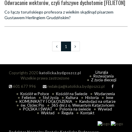
Odwracanie wektorów, czyli fałszywe dychotomie [FELIETON]
Co łączy toruńskiego profesora z wielkim skądinąd pisarzem
Gustawem Herlingiem Grudzińskim?
1
Liturgia
Copyrights 2020
katolicka.bydgoszcz.pl
Rozważania
Wszelkie prawa zastrzeżone
Z życia diecezji
601 677 996
redakcja@katolicka.bydgoszcz.pl
Kościół w Polsce
Kościół na Świecie
Wydarzenia
Felieton
Styl życia
Kultura
Historia
Inne
KOMUNIKATY I OGŁOSZENIA
Kandydaci na ołtarze
św. Ojciec Pio
365 dni z o. Wenantym Katarzyńcem
POLSKA I ŚWIAT
Polonia na świecie
Wywiad
Wykład
Reguła
Kontakt