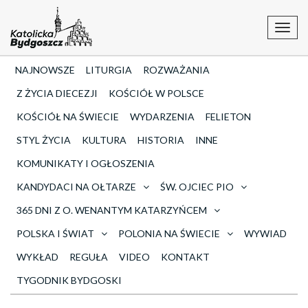
Toggl
navig
NAJNOWSZE
LITURGIA
ROZWAŻANIA
Z ŻYCIA DIECEZJI
KOŚCIÓŁ W POLSCE
KOŚCIÓŁ NA ŚWIECIE
WYDARZENIA
FELIETON
STYL ŻYCIA
KULTURA
HISTORIA
INNE
KOMUNIKATY I OGŁOSZENIA
KANDYDACI NA OŁTARZE
ŚW. OJCIEC PIO
365 DNI Z O. WENANTYM KATARZYŃCEM
POLSKA I ŚWIAT
POLONIA NA ŚWIECIE
WYWIAD
WYKŁAD
REGUŁA
VIDEO
KONTAKT
TYGODNIK BYDGOSKI