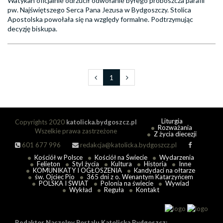
Watykan oficjalnie odrzucił odwołanie byłego proboszcza parafii
pw. Najświętszego Serca Pana Jezusa w Bydgoszczy. Stolica
Apostolska powołała się na względy formalne. Podtrzymując
decyzję biskupa.
1
Liturgia
Copyrights 2020
katolicka.bydgoszcz.pl
Rozważania
Wszelkie prawa zastrzeżone
Z życia diecezji
601 677 996
redakcja@katolicka.bydgoszcz.pl
Kościół w Polsce
Kościół na Świecie
Wydarzenia
Felieton
Styl życia
Kultura
Historia
Inne
KOMUNIKATY I OGŁOSZENIA
Kandydaci na ołtarze
św. Ojciec Pio
365 dni z o. Wenantym Katarzyńcem
POLSKA I ŚWIAT
Polonia na świecie
Wywiad
Wykład
Reguła
Kontakt
Redaktor Naczelny Portalu Katolicka Bydgoszcz: