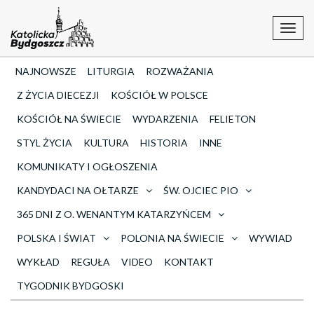
Toggl
navig
NAJNOWSZE
LITURGIA
ROZWAŻANIA
Z ŻYCIA DIECEZJI
KOŚCIÓŁ W POLSCE
KOŚCIÓŁ NA ŚWIECIE
WYDARZENIA
FELIETON
STYL ŻYCIA
KULTURA
HISTORIA
INNE
KOMUNIKATY I OGŁOSZENIA
KANDYDACI NA OŁTARZE
ŚW. OJCIEC PIO
365 DNI Z O. WENANTYM KATARZYŃCEM
POLSKA I ŚWIAT
POLONIA NA ŚWIECIE
WYWIAD
WYKŁAD
REGUŁA
VIDEO
KONTAKT
TYGODNIK BYDGOSKI