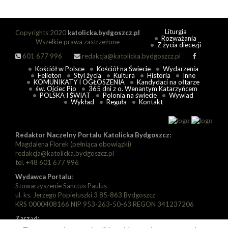
Liturgia
Copyrights 2020
katolicka.bydgoszcz.pl
Rozważania
Wszelkie prawa zastrzeżone
Z życia diecezji
601 677 996
redakcja@katolicka.bydgoszcz.pl
Kościół w Polsce
Kościół na Świecie
Wydarzenia
Felieton
Styl życia
Kultura
Historia
Inne
KOMUNIKATY I OGŁOSZENIA
Kandydaci na ołtarze
św. Ojciec Pio
365 dni z o. Wenantym Katarzyńcem
POLSKA I ŚWIAT
Polonia na świecie
Wywiad
Wykład
Reguła
Kontakt
Redaktor Naczelny Portalu Katolicka Bydgoszcz:
Magdalena Florek (pełniąca obowiązki)
redakcja@katolicka.bydgoszcz.pl
tel. +48 601 677 996
Wydawca Portalu:
Stowarzyszenie Sanctus Paulus
ul. ks. Jerzego Popiełuszki 3 85-863 Bydgoszcz
KRS 0000408166 NIP 953-263-50-63 REGON 341237206
Zarząd:
Prezes: Piotr Florek