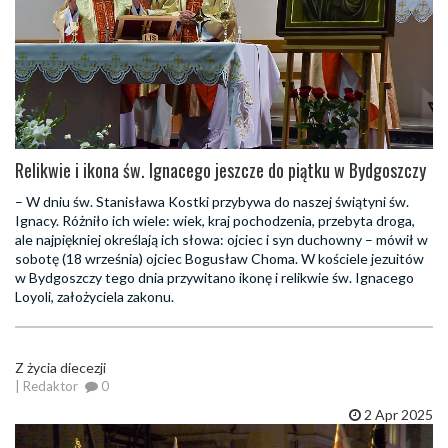
Relikwie i ikona św. Ignacego jeszcze do piątku w Bydgoszczy
– W dniu św. Stanisława Kostki przybywa do naszej świątyni św.
Ignacy. Różniło ich wiele: wiek, kraj pochodzenia, przebyta droga,
ale najpiękniej określają ich słowa: ojciec i syn duchowny – mówił w
sobotę (18 września) ojciec Bogusław Choma. W kościele jezuitów
w Bydgoszczy tego dnia przywitano ikonę i relikwie św. Ignacego
Loyoli, założyciela zakonu.
Z życia diecezji
| Redaktor
0
2 Apr 2025