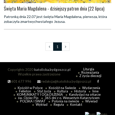
Święta Maria Magdalena - dzisiejszy patron dnia (22 lipca)
Patronką dnia 22.07 jest święta Maria Magdalena, pierwsza, która
zobaczyła zmartwychwstałego Jezusa.
1
Liturgia
Copyrights 2020
katolicka.bydgoszcz.pl
Rozważania
Wszelkie prawa zastrzeżone
Z życia diecezji
601 677 996
redakcja@katolicka.bydgoszcz.pl
Kościół w Polsce
Kościół na Świecie
Wydarzenia
Felieton
Styl życia
Kultura
Historia
Inne
KOMUNIKATY I OGŁOSZENIA
Kandydaci na ołtarze
św. Ojciec Pio
365 dni z o. Wenantym Katarzyńcem
POLSKA I ŚWIAT
Polonia na świecie
Wywiad
Wykład
Reguła
Kontakt