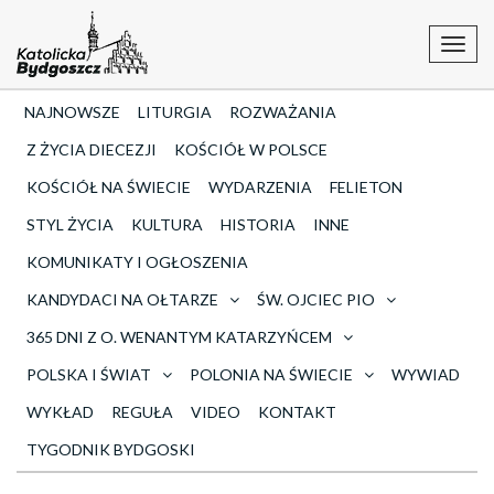
Toggl
navig
NAJNOWSZE
LITURGIA
ROZWAŻANIA
Z ŻYCIA DIECEZJI
KOŚCIÓŁ W POLSCE
KOŚCIÓŁ NA ŚWIECIE
WYDARZENIA
FELIETON
STYL ŻYCIA
KULTURA
HISTORIA
INNE
KOMUNIKATY I OGŁOSZENIA
KANDYDACI NA OŁTARZE
ŚW. OJCIEC PIO
365 DNI Z O. WENANTYM KATARZYŃCEM
POLSKA I ŚWIAT
POLONIA NA ŚWIECIE
WYWIAD
WYKŁAD
REGUŁA
VIDEO
KONTAKT
TYGODNIK BYDGOSKI