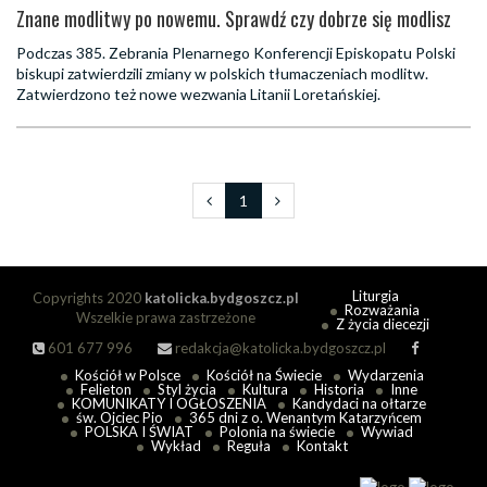
Znane modlitwy po nowemu. Sprawdź czy dobrze się modlisz
Podczas 385. Zebrania Plenarnego Konferencji Episkopatu Polski
biskupi zatwierdzili zmiany w polskich tłumaczeniach modlitw.
Zatwierdzono też nowe wezwania Litanii Loretańskiej.
1
Liturgia
Copyrights 2020
katolicka.bydgoszcz.pl
Rozważania
Wszelkie prawa zastrzeżone
Z życia diecezji
601 677 996
redakcja@katolicka.bydgoszcz.pl
Kościół w Polsce
Kościół na Świecie
Wydarzenia
Felieton
Styl życia
Kultura
Historia
Inne
KOMUNIKATY I OGŁOSZENIA
Kandydaci na ołtarze
św. Ojciec Pio
365 dni z o. Wenantym Katarzyńcem
POLSKA I ŚWIAT
Polonia na świecie
Wywiad
Wykład
Reguła
Kontakt