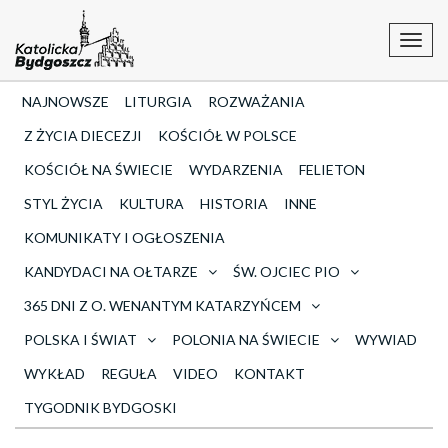
Toggl
navig
NAJNOWSZE
LITURGIA
ROZWAŻANIA
Z ŻYCIA DIECEZJI
KOŚCIÓŁ W POLSCE
KOŚCIÓŁ NA ŚWIECIE
WYDARZENIA
FELIETON
STYL ŻYCIA
KULTURA
HISTORIA
INNE
KOMUNIKATY I OGŁOSZENIA
KANDYDACI NA OŁTARZE
ŚW. OJCIEC PIO
365 DNI Z O. WENANTYM KATARZYŃCEM
POLSKA I ŚWIAT
POLONIA NA ŚWIECIE
WYWIAD
WYKŁAD
REGUŁA
VIDEO
KONTAKT
TYGODNIK BYDGOSKI