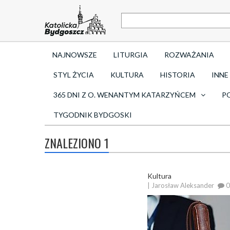
NAJNOWSZE
LITURGIA
ROZWAŻANIA
STYL ŻYCIA
KULTURA
HISTORIA
INNE
365 DNI Z O. WENANTYM KATARZYŃCEM
P
TYGODNIK BYDGOSKI
ZNALEZIONO 1
Kultura
| Jarosław Aleksander
0