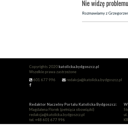
Nie widzę problem
Rozmawiamy z Grzegorzem 
Copyrights 2020
katolicka.bydgoszcz.pl
Wszelkie prawa zastrzeżone
601 677 996
redakcja@katolicka.bydgoszcz.pl
Redaktor Naczelny Portalu Katolicka Bydgoszcz:
Wy
Magdalena Florek (pełniąca obowiązki)
St
redakcja@katolicka.bydgoszcz.pl
ul
tel. +48 601 677 996
KR