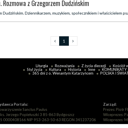
u. Rozmowa z Grzegorzem Dudzińskim
Dudzińskim. Dziennikarzem, muzykiem, społecznikiem i właścicielem ps
1
Liturgia
Rozważania
Z życia diecezji
Kościół 
Styl życia
Kultura
Historia
Inne
KOMUNIKATY 
365 dni z o. Wenantym Katarzyńcem
POLSKA I ŚWIA
dawca Portalu:
Zarząd:
owarzyszenie Sanctus Paulus
Prezes: Piotr F
. ks. Jerzego Popiełuszki 3 85-863 Bydgoszcz
Wiceprezes: P
S 0000408166 NIP 953-263-50-63 REGON 341237206
Wiceprezes: M