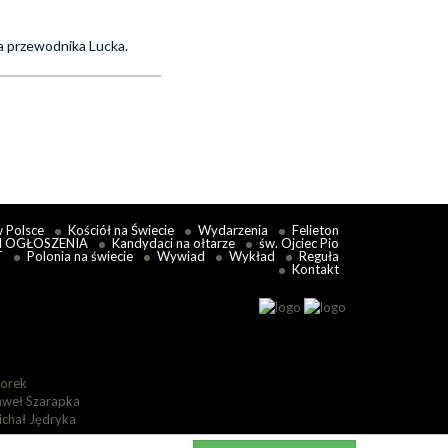
a przewodnika Lucka.
w Polsce
Kościół na Świecie
Wydarzenia
Felieton
I OGŁOSZENIA
Kandydaci na ołtarze
św. Ojciec Pio
T
Polonia na świecie
Wywiad
Wykład
Reguła
Kontakt
lorek
aweł Szarapka
ichał Jędryka