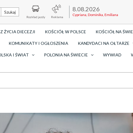
8.08.2026
Szukaj
Cypriana, Dominika, Emiliana
Rozkład jazdy
Reklama
Z ŻYCIA DIECEZJI
KOŚCIÓŁ W POLSCE
KOŚCIÓŁ NA ŚWIE
KOMUNIKATY I OGŁOSZENIA
KANDYDACI NA OŁTARZE
OLSKA I ŚWIAT
POLONIA NA ŚWIECIE
WYWIAD