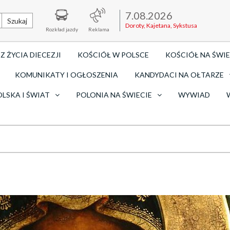
7.08.2026
Szukaj
Doroty, Kajetana, Sykstusa
Rozkład jazdy
Reklama
Z ŻYCIA DIECEZJI
KOŚCIÓŁ W POLSCE
KOŚCIÓŁ NA ŚWIE
KOMUNIKATY I OGŁOSZENIA
KANDYDACI NA OŁTARZE
OLSKA I ŚWIAT
POLONIA NA ŚWIECIE
WYWIAD