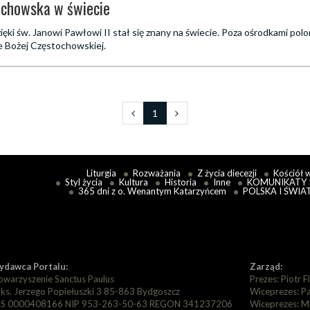
chowska w świecie
ięki św. Janowi Pawłowi II stał się znany na świecie. Poza ośrodkami polo
 Bożej Częstochowskiej.
1
Liturgia
Rozważania
Z życia diecezji
Kościół 
Styl życia
Kultura
Historia
Inne
KOMUNIKATY 
365 dni z o. Wenantym Katarzyńcem
POLSKA I ŚWIA
dawca Portalu:
Zarząd:
owarzyszenie Sanctus Paulus
Prezes: Piotr F
. ks. Jerzego Popiełuszki 3 85-863 Bydgoszcz
Wiceprezes: P
S 0000408166 NIP 953-263-50-63 REGON 341237206
Wiceprezes: M