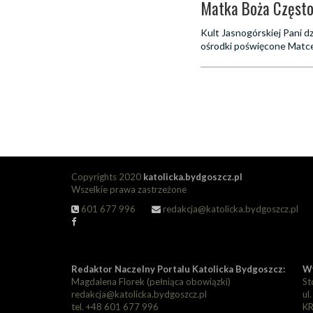
Matka Boża Często
Kult Jasnogórskiej Pani dz
ośrodki poświęcone Matce
Copyrights 2020
katolicka.bydgoszcz.pl
Wszelkie prawa zastrzeżone
601 677 996
redakcja@katolicka.bydgoszcz.pl
Redaktor Naczelny Portalu Katolicka Bydgoszcz:
Wy
Magdalena Florek (pełniąca obowiązki)
St
redakcja@katolicka.bydgoszcz.pl
ul
tel. +48 601 677 996
KR