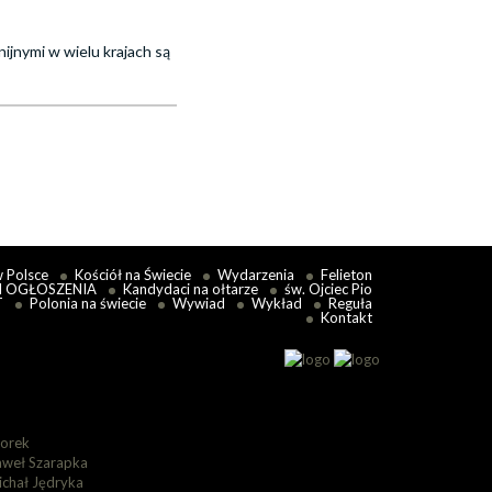
nijnymi w wielu krajach są
w Polsce
Kościół na Świecie
Wydarzenia
Felieton
I OGŁOSZENIA
Kandydaci na ołtarze
św. Ojciec Pio
T
Polonia na świecie
Wywiad
Wykład
Reguła
Kontakt
lorek
aweł Szarapka
ichał Jędryka