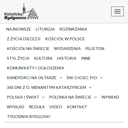
Toggl
navig
NAJNOWSZE
LITURGIA
ROZWAŻANIA
Z ŻYCIA DIECEZJI
KOŚCIÓŁ W POLSCE
KOŚCIÓŁ NA ŚWIECIE
WYDARZENIA
FELIETON
STYL ŻYCIA
KULTURA
HISTORIA
INNE
KOMUNIKATY I OGŁOSZENIA
KANDYDACI NA OŁTARZE
ŚW. OJCIEC PIO
365 DNI Z O. WENANTYM KATARZYŃCEM
POLSKA I ŚWIAT
POLONIA NA ŚWIECIE
WYWIAD
WYKŁAD
REGUŁA
VIDEO
KONTAKT
TYGODNIK BYDGOSKI