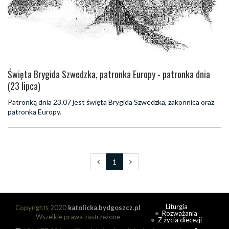
Święta Brygida Szwedzka, patronka Europy - patronka dnia
(23 lipca)
Patronką dnia 23.07 jest święta Brygida Szwedzka, zakonnica oraz
patronka Europy.
1
Liturgia
Copyrights 2020
katolicka.bydgoszcz.pl
Rozważania
Wszelkie prawa zastrzeżone
Z życia diecezji