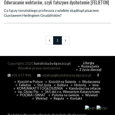
Odwracanie wektorów, czyli fałszywe dychotomie [FELIETON]
Co łączy toruńskiego profesora z wielkim skądinąd pisarzem
Gustawem Herlingiem Grudzińskim?
1
Liturgia
Copyrights 2020
katolicka.bydgoszcz.pl
Rozważania
Wszelkie prawa zastrzeżone
Z życia diecezji
601 677 996
redakcja@katolicka.bydgoszcz.pl
Kościół w Polsce
Kościół na Świecie
Wydarzenia
Felieton
Styl życia
Kultura
Historia
Inne
KOMUNIKATY I OGŁOSZENIA
Kandydaci na ołtarze
św. Ojciec Pio
365 dni z o. Wenantym Katarzyńcem
POLSKA I ŚWIAT
Polonia na świecie
Wywiad
Wykład
Reguła
Kontakt