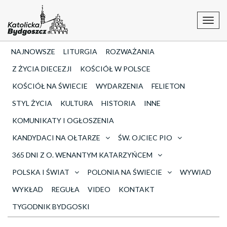
Toggl
navig
NAJNOWSZE
LITURGIA
ROZWAŻANIA
Z ŻYCIA DIECEZJI
KOŚCIÓŁ W POLSCE
KOŚCIÓŁ NA ŚWIECIE
WYDARZENIA
FELIETON
STYL ŻYCIA
KULTURA
HISTORIA
INNE
KOMUNIKATY I OGŁOSZENIA
KANDYDACI NA OŁTARZE
ŚW. OJCIEC PIO
365 DNI Z O. WENANTYM KATARZYŃCEM
POLSKA I ŚWIAT
POLONIA NA ŚWIECIE
WYWIAD
WYKŁAD
REGUŁA
VIDEO
KONTAKT
TYGODNIK BYDGOSKI