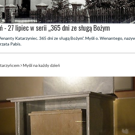
ń - 27 lipiec w serii „365 dni ze sługą Bożym
 „Wenanty Katarzyniec. 365 dni ze sługą Bożym”. Myśli o. Wenantego, naz
rzata Pabis.
atarzyńcem
Myśli na każdy dzień