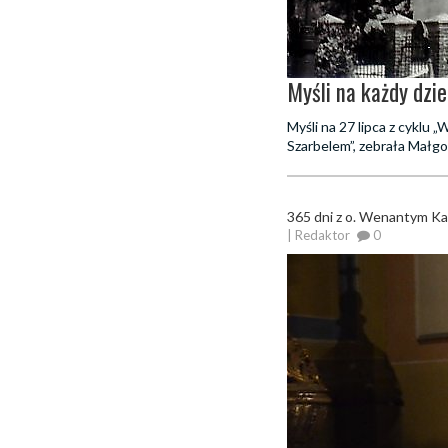
Myśli na każdy dzie
Myśli na 27 lipca z cyklu
Szarbelem”, zebrała Małgo
365 dni z o. Wenantym K
| Redaktor
0