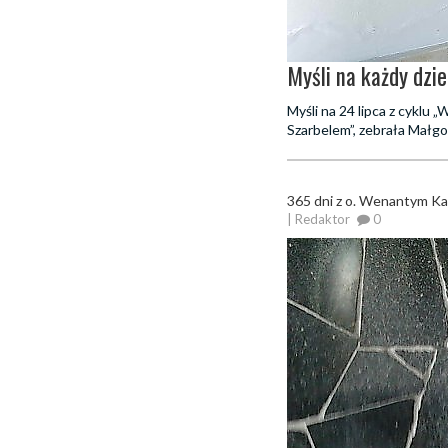
Myśli na każdy dzie
Myśli na 24 lipca z cyklu
Szarbelem”, zebrała Małgo
365 dni z o. Wenantym K
| Redaktor
0