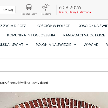
6.08.2026
Szukaj
Jakuba, Sławy, Oktawiana
Rozkład jazdy
Reklama
Z ŻYCIA DIECEZJI
KOŚCIÓŁ W POLSCE
KOŚCIÓŁ NA ŚWIE
KOMUNIKATY I OGŁOSZENIA
KANDYDACI NA OŁTARZE
OLSKA I ŚWIAT
POLONIA NA ŚWIECIE
WYWIAD
atarzyńcem
Myśli na każdy dzień