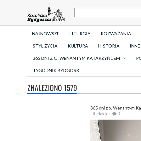
NAJNOWSZE
LITURGIA
ROZWAŻANIA
STYL ŻYCIA
KULTURA
HISTORIA
INNE
365 DNI Z O. WENANTYM KATARZYŃCEM
P
TYGODNIK BYDGOSKI
ZNALEZIONO 1579
365 dni z o. Wenantym K
| Redaktor
0