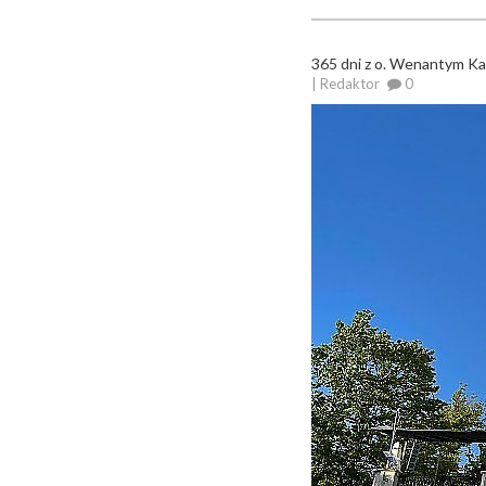
365 dni z o. Wenantym K
| Redaktor
0