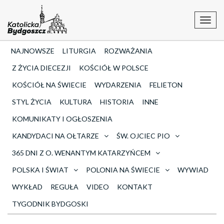
Toggl
navig
NAJNOWSZE
LITURGIA
ROZWAŻANIA
Z ŻYCIA DIECEZJI
KOŚCIÓŁ W POLSCE
KOŚCIÓŁ NA ŚWIECIE
WYDARZENIA
FELIETON
STYL ŻYCIA
KULTURA
HISTORIA
INNE
KOMUNIKATY I OGŁOSZENIA
KANDYDACI NA OŁTARZE
ŚW. OJCIEC PIO
365 DNI Z O. WENANTYM KATARZYŃCEM
POLSKA I ŚWIAT
POLONIA NA ŚWIECIE
WYWIAD
WYKŁAD
REGUŁA
VIDEO
KONTAKT
TYGODNIK BYDGOSKI