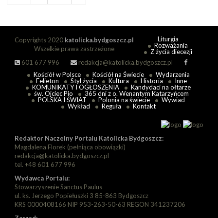
Liturgia
Copyrights 2020
katolicka.bydgoszcz.pl
Rozważania
Wszelkie prawa zastrzeżone
Z życia diecezji
601 677 996
redakcja@katolicka.bydgoszcz.pl
Kościół w Polsce
Kościół na Świecie
Wydarzenia
Felieton
Styl życia
Kultura
Historia
Inne
KOMUNIKATY I OGŁOSZENIA
Kandydaci na ołtarze
św. Ojciec Pio
365 dni z o. Wenantym Katarzyńcem
POLSKA I ŚWIAT
Polonia na świecie
Wywiad
Wykład
Reguła
Kontakt
Redaktor Naczelny Portalu Katolicka Bydgoszcz:
Magdalena Florek (pełniąca obowiązki)
redakcja@katolicka.bydgoszcz.pl
tel. +48 601 677 996
Wydawca Portalu:
Stowarzyszenie Sanctus Paulus
ul. ks. Jerzego Popiełuszki 3 85-863 Bydgoszcz
KRS 0000408166 NIP 953-263-50-63 REGON 341237206
Zarząd: