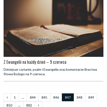
Z Ewangelii na każdy dzień – 9 czerwca
Dzisiejsze czytanie, psalm i Ewangelia oraz komentarze Bractwa
Słowa Bożego na 9 czerwca.
1
...
844
845
846
847
848
849
850
...
882