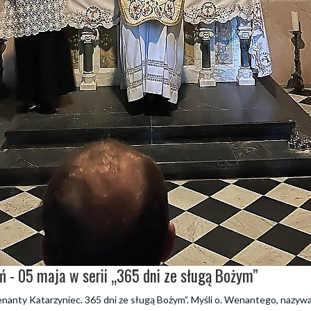
ń - 05 maja w serii „365 dni ze sługą Bożym”
Wenanty Katarzyniec. 365 dni ze sługą Bożym”. Myśli o. Wenantego, nazyw