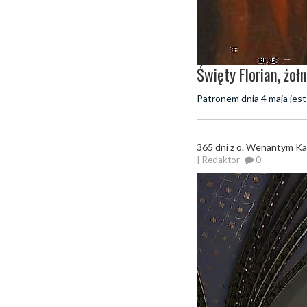
Święty Florian, żoł
Patronem dnia 4 maja jest 
365 dni z o. Wenantym K
| Redaktor
0