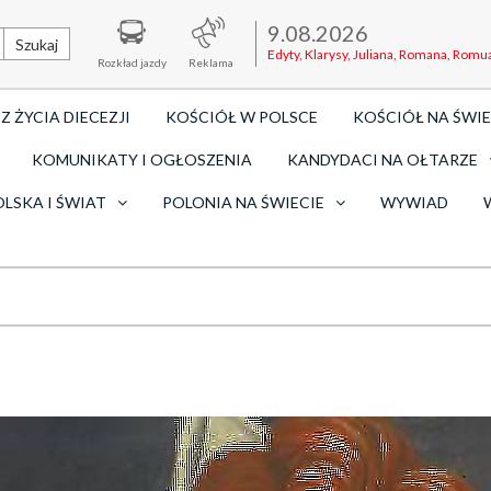
9.08.2026
Szukaj
Edyty, Klarysy, Juliana, Romana, Romu
Rozkład jazdy
Reklama
Z ŻYCIA DIECEZJI
KOŚCIÓŁ W POLSCE
KOŚCIÓŁ NA ŚWIE
KOMUNIKATY I OGŁOSZENIA
KANDYDACI NA OŁTARZE
OLSKA I ŚWIAT
POLONIA NA ŚWIECIE
WYWIAD