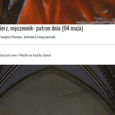
nierz, męczennik- patron dnia (04 maja)
święty Florian, żołnierz i męczennik.
atarzyńcem
Myśli na każdy dzień