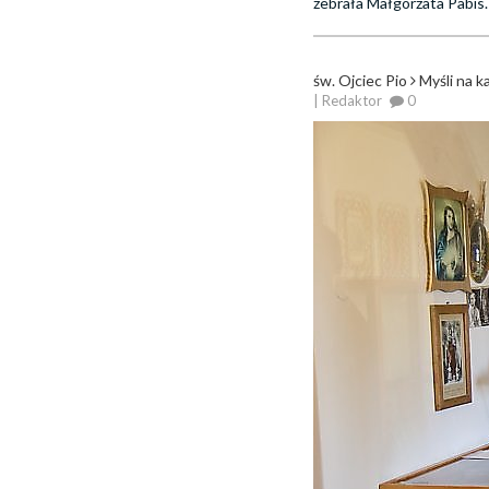
zebrała Małgorzata Pabis.
św. Ojciec Pio
Myśli na k
| Redaktor
0