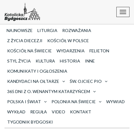
Toggl
navig
NAJNOWSZE
LITURGIA
ROZWAŻANIA
Z ŻYCIA DIECEZJI
KOŚCIÓŁ W POLSCE
KOŚCIÓŁ NA ŚWIECIE
WYDARZENIA
FELIETON
STYL ŻYCIA
KULTURA
HISTORIA
INNE
KOMUNIKATY I OGŁOSZENIA
KANDYDACI NA OŁTARZE
ŚW. OJCIEC PIO
365 DNI Z O. WENANTYM KATARZYŃCEM
POLSKA I ŚWIAT
POLONIA NA ŚWIECIE
WYWIAD
WYKŁAD
REGUŁA
VIDEO
KONTAKT
TYGODNIK BYDGOSKI