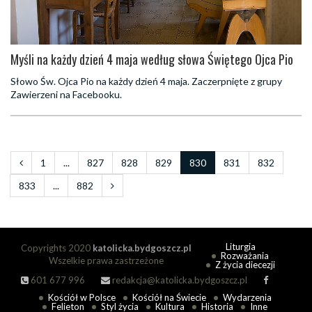
Myśli na każdy dzień 4 maja według słowa Świętego Ojca Pio
Słowo Św. Ojca Pio na każdy dzień 4 maja. Zaczerpnięte z grupy
Zawierzeni na Facebooku.
1
...
827
828
829
830
831
832
833
...
882
Liturgia
Copyrights 2020
katolicka.bydgoszcz.pl
Rozważania
Wszelkie prawa zastrzeżone
Z życia diecezji
601 677 996
redakcja@katolicka.bydgoszcz.pl
Kościół w Polsce
Kościół na Świecie
Wydarzenia
Felieton
Styl życia
Kultura
Historia
Inne