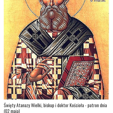
Święty Atanazy Wielki, biskup i doktor Kościoła - patron dnia
(02 maja)