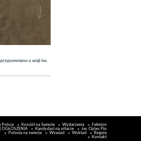
 przypomniano o wizji św.
w Polsce
Kościół na Świecie
Wydarzenia
Felieton
I OGŁOSZENIA
Kandydaci na ołtarze
św. Ojciec Pio
T
Polonia na świecie
Wywiad
Wykład
Reguła
Kontakt