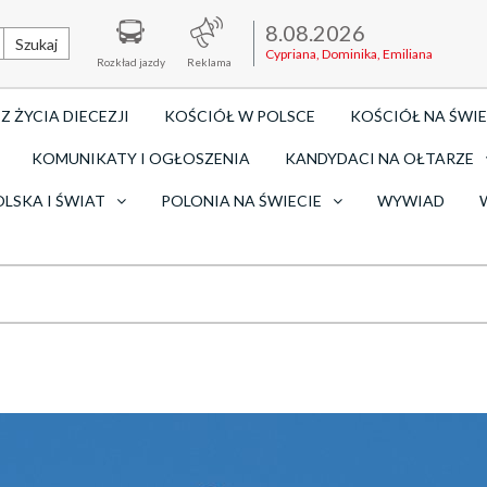
8.08.2026
Szukaj
Cypriana, Dominika, Emiliana
Rozkład jazdy
Reklama
Z ŻYCIA DIECEZJI
KOŚCIÓŁ W POLSCE
KOŚCIÓŁ NA ŚWIE
KOMUNIKATY I OGŁOSZENIA
KANDYDACI NA OŁTARZE
OLSKA I ŚWIAT
POLONIA NA ŚWIECIE
WYWIAD