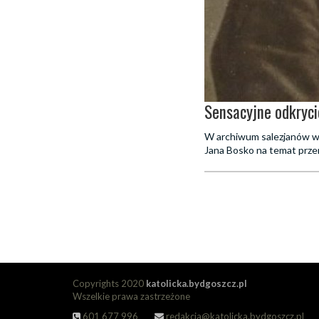
Sensacyjne odkryci
W archiwum salezjanów w Br
Jana Bosko na temat przeni
Copyrights 2020
katolicka.bydgoszcz.pl
Wszelkie prawa zastrzeżone
601 677 996
redakcja@katolicka.bydgoszcz.pl