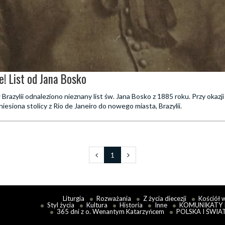
e! List od Jana Bosko
azylii odnaleziono nieznany list św. Jana Bosko z 1885 roku. Przy okazji
esiona stolicy z Rio de Janeiro do nowego miasta, Brazylii.
1
Liturgia
Rozważania
Z życia diecezji
Kościół 
Styl życia
Kultura
Historia
Inne
KOMUNIKATY 
365 dni z o. Wenantym Katarzyńcem
POLSKA I ŚWIA