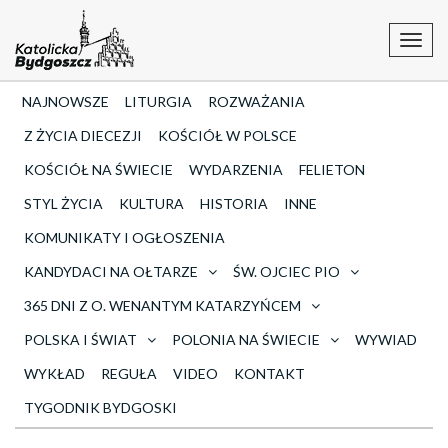
Toggl
navig
NAJNOWSZE
LITURGIA
ROZWAŻANIA
Z ŻYCIA DIECEZJI
KOŚCIÓŁ W POLSCE
KOŚCIÓŁ NA ŚWIECIE
WYDARZENIA
FELIETON
STYL ŻYCIA
KULTURA
HISTORIA
INNE
KOMUNIKATY I OGŁOSZENIA
KANDYDACI NA OŁTARZE
ŚW. OJCIEC PIO
365 DNI Z O. WENANTYM KATARZYŃCEM
POLSKA I ŚWIAT
POLONIA NA ŚWIECIE
WYWIAD
WYKŁAD
REGUŁA
VIDEO
KONTAKT
TYGODNIK BYDGOSKI