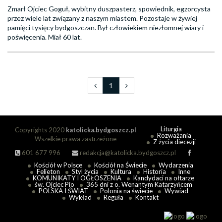
Zmarł Ojciec Goguł, wybitny duszpasterz, spowiednik, egzorcysta
przez wiele lat związany z naszym miastem. Pozostaje w żywiej
pamięci tysięcy bydgoszczan. Był człowiekiem niezłomnej wiary i
poświęcenia. Miał 60 lat.
1
Liturgia
Copyrights 2020
katolicka.bydgoszcz.pl
Rozważania
Wszelkie prawa zastrzeżone
Z życia diecezji
601 677 996
redakcja@katolicka.bydgoszcz.pl
Kościół w Polsce
Kościół na Świecie
Wydarzenia
Felieton
Styl życia
Kultura
Historia
Inne
KOMUNIKATY I OGŁOSZENIA
Kandydaci na ołtarze
św. Ojciec Pio
365 dni z o. Wenantym Katarzyńcem
POLSKA I ŚWIAT
Polonia na świecie
Wywiad
Wykład
Reguła
Kontakt