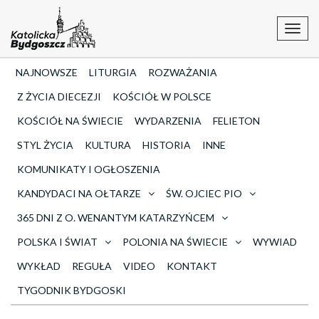
Toggl
navig
NAJNOWSZE
LITURGIA
ROZWAŻANIA
Z ŻYCIA DIECEZJI
KOŚCIÓŁ W POLSCE
KOŚCIÓŁ NA ŚWIECIE
WYDARZENIA
FELIETON
STYL ŻYCIA
KULTURA
HISTORIA
INNE
KOMUNIKATY I OGŁOSZENIA
KANDYDACI NA OŁTARZE
ŚW. OJCIEC PIO
365 DNI Z O. WENANTYM KATARZYŃCEM
POLSKA I ŚWIAT
POLONIA NA ŚWIECIE
WYWIAD
WYKŁAD
REGUŁA
VIDEO
KONTAKT
TYGODNIK BYDGOSKI