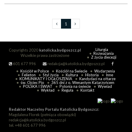
1
Liturgia
Copyrights 2020
katolicka.bydgoszcz.pl
Rozważania
Wszelkie prawa zastrzeżone
Z życia diecezji
601 677 996
redakcja@katolicka.bydgoszcz.pl
Kościół w Polsce
Kościół na Świecie
Wydarzenia
Felieton
Styl życia
Kultura
Historia
Inne
KOMUNIKATY I OGŁOSZENIA
Kandydaci na ołtarze
św. Ojciec Pio
365 dni z o. Wenantym Katarzyńcem
POLSKA I ŚWIAT
Polonia na świecie
Wywiad
Wykład
Reguła
Kontakt
Redaktor Naczelny Portalu Katolicka Bydgoszcz:
Magdalena Florek (pełniąca obowiązki)
redakcja@katolicka.bydgoszcz.pl
tel. +48 601 677 996