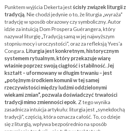
Punktem wyjścia Dekerta jest
ścisły związek liturgii z
tradycją
. Nie chodzi jedynie o to, że liturgia „wyraża”
tradycję w sposób obrazowy czy symboliczny. Autor
idzie za intuicją Dom Prospera Guérangera, który
nazywał liturgię „Tradycją samą w jej najwyższym
stopniu mocy i uroczystości”, oraz za refleksją Yves’a
Congara.
Liturgia jest konkretnym, historycznym
systemem rytualnym, który przekazuje wiarę
właśnie poprzez swoją ciągłość i stabilność. Jej
kształt – uformowany w długim trwaniu – jest
„potężnym środkiem komunii w tej samej
rzeczywistości między ludźmi oddzielonymi
wiekami zmian”, pozwala doświadczyć trwałości
tradycji mimo zmienności epok
. Z tego wynika
zasadnicza intuicja artykułu: liturgia jest „synekdochą
tradycji”, częścią, która oznacza całość. To, co dzieje
się z liturgią, wpływa bezpośrednio na sposób