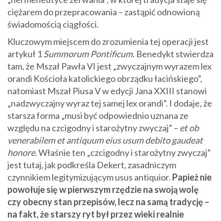
ciężarem do przepracowania – zastąpić odnowioną
świadomością ciągłości.
Kluczowym miejscem do zrozumienia tej operacji jest
artykuł 1
Summorum Pontificum
. Benedykt stwierdza
tam, że Mszał Pawła VI jest „zwyczajnym wyrazem lex
orandi Kościoła katolickiego obrządku łacińskiego”,
natomiast Mszał Piusa V w edycji Jana XXIII stanowi
„nadzwyczajny wyraz tej samej lex orandi”. I dodaje, że
starsza forma „musi być odpowiednio uznana ze
względu na czcigodny i starożytny zwyczaj” –
et ob
venerabilem et antiquum eius usum debito gaudeat
honore
. Właśnie ten „czcigodny i starożytny zwyczaj”
jest tutaj, jak podkreśla Dekert, zasadniczym
czynnikiem legitymizującym usus antiquior.
Papież nie
powołuje się w pierwszym rzędzie na swoją wolę
czy obecny stan przepisów, lecz na samą tradycję –
na fakt, że starszy ryt był przez wieki realnie