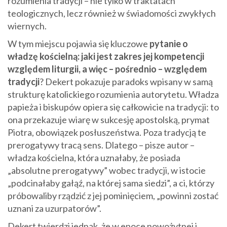
rozumienia tradycji – nie tylko w traktatach
teologicznych, lecz również w świadomości zwykłych
wiernych.
W tym miejscu pojawia się kluczowe
pytanie o
władzę kościelną: jaki jest zakres jej kompetencji
względem liturgii, a więc – pośrednio – względem
tradycji
? Dekert pokazuje paradoks wpisany w samą
strukturę katolickiego rozumienia autorytetu. Władza
papieża i biskupów opiera się całkowicie na tradycji: to
ona przekazuje wiarę w sukcesję apostolską, prymat
Piotra, obowiązek posłuszeństwa. Poza tradycją te
prerogatywy tracą sens. Dlatego – pisze autor –
władza kościelna, która uznałaby, że posiada
„absolutne prerogatywy” wobec tradycji, w istocie
„podcinałaby gałąź, na której sama siedzi”, a ci, którzy
próbowaliby rządzić z jej pominięciem, „powinni zostać
uznani za uzurpatorów”.
Dekert twierdzi jednak, że w epoce nowożytnej i