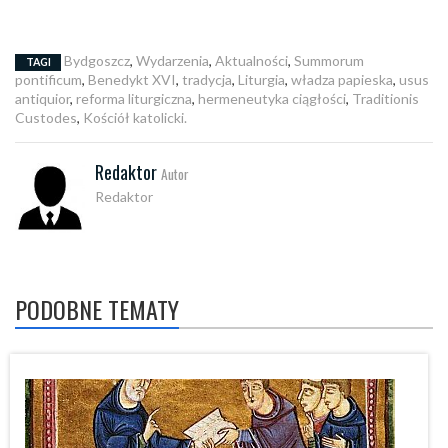
Bydgoszcz
,
Wydarzenia
,
Aktualności
,
Summorum
TAGI
pontificum
,
Benedykt XVI
,
tradycja
,
Liturgia
,
władza papieska
,
usus
antiquior
,
reforma liturgiczna
,
hermeneutyka ciągłości
,
Traditionis
Custodes
,
Kościół katolicki.
Redaktor
Autor
Redaktor
PODOBNE TEMATY