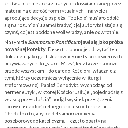
została przeniesiona z tradycji – doświadczanej przez
materialną ciągłość form rytualnych – na wolę i
aprobujące decyzje papieża. To z kolei musiało odbić
się na rozumieniu samej tradycji: jej autorytet staje się
czymś, co jest poddane woli władzy, a nie odwrotnie.
Na tym tle
Summorum Pontificum
jawi się jako próba
poważnej korekty
. Dekert proponuje odczytać ten
dokument jako gest skierowany nie tylko do wiernych
przywiązanych do „starej Mszy”, lecz także – a może
przede wszystkim – do całego Kościoła, włącznie z
tymi, którzy uczestniczą wyłącznie w liturgii
zreformowanej. Papież Benedykt, wychodząc od
hermeneutyki, w której Kościół usiłuje „pojednać się z
własną przeszłością”, podjął wysiłek przełączenia
torów całego kościelnego procesu interpretacji.
Chodziło o to, aby model samorozumienia
posoborowego katolicyzmu – często oparty na
„hermeneutyce zerwania”, w której tradycja staje się