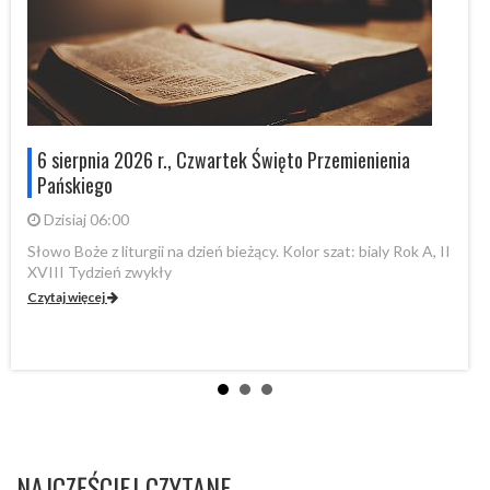
6 sierpnia 2026 r., Czwartek Święto Przemienienia
Pańskiego
Dzisiaj 06:00
Słowo Boże z liturgii na dzień bieżący. Kolor szat: bialy Rok A, II
XVIII Tydzień zwykły
Sł
A,
Czytaj więcej
Cz
NAJCZĘŚCIEJ CZYTANE