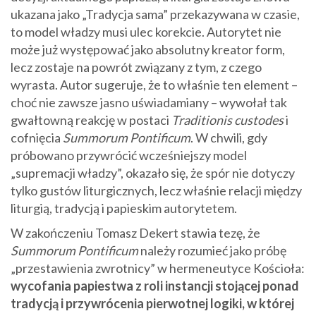
ukazana jako „Tradycja sama” przekazywana w czasie,
to model władzy musi ulec korekcie. Autorytet nie
może już występować jako absolutny kreator form,
lecz zostaje na powrót związany z tym, z czego
wyrasta. Autor sugeruje, że to właśnie ten element –
choć nie zawsze jasno uświadamiany – wywołał tak
gwałtowną reakcję w postaci
Traditionis custodes
i
cofnięcia
Summorum Pontificum
. W chwili, gdy
próbowano przywrócić wcześniejszy model
„supremacji władzy”, okazało się, że spór nie dotyczy
tylko gustów liturgicznych, lecz właśnie relacji między
liturgią, tradycją i papieskim autorytetem.
W zakończeniu Tomasz Dekert stawia tezę, że
Summorum Pontificum
należy rozumieć jako próbę
„przestawienia zwrotnicy” w hermeneutyce Kościoła:
wycofania papiestwa z roli instancji stojącej ponad
tradycją i przywrócenia pierwotnej logiki, w której