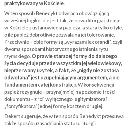
praktykowany w Kościele
.
W ten sposób Benedykt odwraca obowiązującą
wcześniej logikę: nie jest tak, że nowa liturgia istnieje
w Kościele z ustanowienia papieża, a stara tylko o tyle,
o ile papież dobrotliwie zezwala na jej tolerowanie.
Przeciwnie – obie formy są „wyrazami lex orandi”, czyli
dwoma sposobami historycznego istnienia rytu
rzymskiego.
O prawie starszej formy do dalszego
życia decyduje przede wszystkim jej wielowiekowy,
nieprzerwany użytek, a fakt, że „nigdy nie została
odwołana” jest uzupełniającym argumentem, a nie
fundamentem całej konstrukcji
. W konsekwencji
papież rezygnuje – przynajmniej na poziomie treści
dokumentu – z roli wyłącznego legitymizatora i
„forsyfikatora” jednej formy kosztem drugiej.
Dekert sugeruje, że w ten sposób Benedykt przesuwa
także sposób uzasadniania statusu liturgii