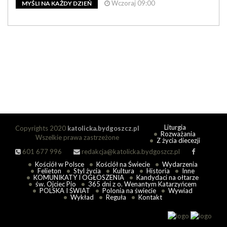
Wczoraj 09:00
MYŚLI NA KAŻDY DZIEŃ
Liturgia
Copyrights 2020
katolicka.bydgoszcz.pl
Rozważania
Wszelkie prawa zastrzeżone
Z życia diecezji
601 677 996
redakcja@katolicka.bydgoszcz.pl
Kościół w Polsce
Kościół na Świecie
Wydarzenia
Felieton
Styl życia
Kultura
Historia
Inne
KOMUNIKATY I OGŁOSZENIA
Kandydaci na ołtarze
św. Ojciec Pio
365 dni z o. Wenantym Katarzyńcem
POLSKA I ŚWIAT
Polonia na świecie
Wywiad
Wykład
Reguła
Kontakt