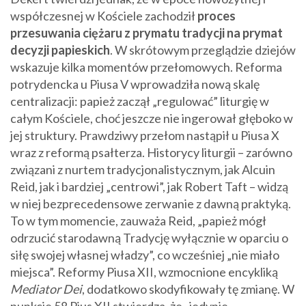
współczesnej w Kościele zachodził
proces
przesuwania ciężaru z prymatu tradycji na prymat
decyzji papieskich
. W skrótowym przeglądzie dziejów
wskazuje kilka momentów przełomowych. Reforma
potrydencka u Piusa V wprowadziła nową skalę
centralizacji: papież zaczął „regulować” liturgię w
całym Kościele, choć jeszcze nie ingerował głęboko w
jej struktury. Prawdziwy przełom nastąpił u Piusa X
wraz z reformą psałterza. Historycy liturgii – zarówno
związani z nurtem tradycjonalistycznym, jak Alcuin
Reid, jak i bardziej „centrowi”, jak Robert Taft – widzą
w niej bezprecedensowe zerwanie z dawną praktyką.
To w tym momencie, zauważa Reid, „papież mógł
odrzucić starodawną Tradycję wyłącznie w oparciu o
siłę swojej własnej władzy”, co wcześniej „nie miało
miejsca”. Reformy Piusa XII, wzmocnione encykliką
Mediator Dei
, dodatkowo skodyfikowały tę zmianę. W