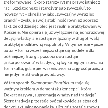
zreformowanej. Skoro starszy ryt ma prawo istnieć z
racji „czcigodnego i starożytnego zwyczaju”, to
nowszy ryt – określany jako „zwyczajny wyraz lex
orandi” – zyskuje swoją stabilność również poprzez
fakt, że od dziesięcioleci jest realnie praktykowany w
Kościele. Nie opiera się już wyłącznie na jednorazowej
decyzji władzy, ale zostaje włączony w długotrwałą
praktykę modlitewną wspólnoty. W tym sensie – pisze
autor – forma wcześniejsza staje się modelem dla
późniejszej: liturgia posoborowa zostaje
„inkorporowana” w tradycyjną logikę legitymizowania
form kultu, gdzie pierwszeństwo ma ciągłość praxis, a
nie jedynie akt woli prawodawcy.
W ten sposób
Summorum Pontificum
staje się
ważnym krokiem w demontażu koncepcji, którą
Dekert nazywa „supremacją władzy nad tradycją”.
Skoro tradycja przestaje być całkowicie zależna od
decyzji aktualnego papieża, a liturgia zostaje znowu