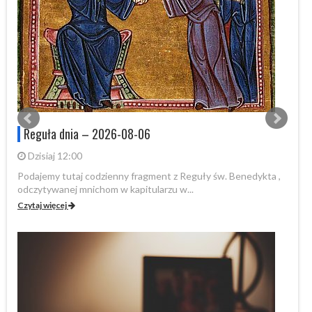
Reguła dnia – 2026-08-06
Dzisiaj 12:00
Podajemy tutaj codzienny fragment z Reguły św. Benedykta ,
Po
odczytywanej mnichom w kapitularzu w...
od
Czytaj więcej
Cz