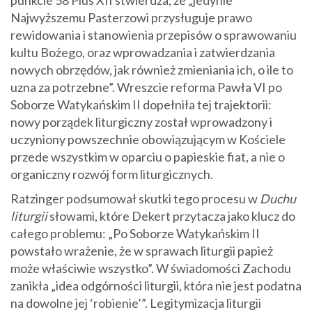
punkcie 58 Pius XII stwierdza, że „jedynie
Najwyższemu Pasterzowi przysługuje prawo
rewidowania i stanowienia przepisów o sprawowaniu
kultu Bożego, oraz wprowadzania i zatwierdzania
nowych obrzędów, jak również zmieniania ich, o ile to
uzna za potrzebne”. Wreszcie reforma Pawła VI po
Soborze Watykańskim II dopełniła tej trajektorii:
nowy porządek liturgiczny został wprowadzony i
uczyniony powszechnie obowiązującym w Kościele
przede wszystkim w oparciu o papieskie fiat, a nie o
organiczny rozwój form liturgicznych.
Ratzinger podsumował skutki tego procesu w
Duchu
liturgii
słowami, które Dekert przytacza jako klucz do
całego problemu: „Po Soborze Watykańskim II
powstało wrażenie, że w sprawach liturgii papież
może właściwie wszystko”. W świadomości Zachodu
zanikła „idea odgórności liturgii, która nie jest podatna
na dowolne jej ‘robienie’”. Legitymizacja liturgii