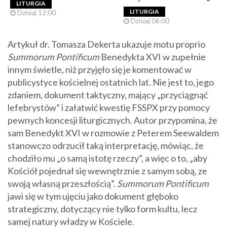
LITURGIA
LITURGIA
Dzisiaj 12:00
Dzisiaj 06:00
Artykuł dr. Tomasza Dekerta ukazuje motu proprio
Summorum Pontificum
Benedykta XVI w zupełnie
innym świetle, niż przyjęło się je komentować w
publicystyce kościelnej ostatnich lat. Nie jest to, jego
zdaniem, dokument taktyczny, mający „przyciągnąć
lefebrystów” i załatwić kwestię FSSPX przy pomocy
pewnych koncesji liturgicznych. Autor przypomina, że
sam Benedykt XVI w rozmowie z Peterem Seewaldem
stanowczo odrzucił taką interpretację, mówiąc, że
chodziło mu „o samą istotę rzeczy”, a więc o to, „aby
Kościół pojednał się wewnętrznie z samym sobą, ze
swoją własną przeszłością”.
Summorum Pontificum
jawi się w tym ujęciu jako dokument głęboko
strategiczny, dotyczący nie tylko form kultu, lecz
samej natury władzy w Kościele.