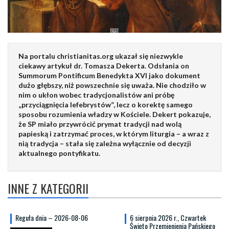
Na portalu christianitas.org ukazał się niezwykle
ciekawy artykuł dr. Tomasza Dekerta. Odsłania on
Summorum Pontificum Benedykta XVI jako dokument
dużo głębszy, niż powszechnie się uważa. Nie chodziło w
nim o ukłon wobec tradycjonalistów ani próbę
„przyciągnięcia lefebrystów”, lecz o korektę samego
sposobu rozumienia władzy w Kościele. Dekert pokazuje,
że SP miało przywrócić prymat tradycji nad wolą
papieską i zatrzymać proces, w którym liturgia – a wraz z
nią tradycja – stała się zależna wyłącznie od decyzji
aktualnego pontyfikatu.
INNE Z KATEGORII
Reguła dnia – 2026-08-06
6 sierpnia 2026 r., Czwartek
Święto Przemienienia Pańskiego