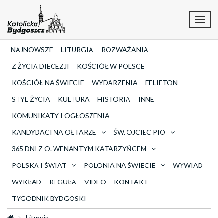
Toggl
navig
NAJNOWSZE
LITURGIA
ROZWAŻANIA
Z ŻYCIA DIECEZJI
KOŚCIÓŁ W POLSCE
KOŚCIÓŁ NA ŚWIECIE
WYDARZENIA
FELIETON
STYL ŻYCIA
KULTURA
HISTORIA
INNE
KOMUNIKATY I OGŁOSZENIA
KANDYDACI NA OŁTARZE
ŚW. OJCIEC PIO
365 DNI Z O. WENANTYM KATARZYŃCEM
POLSKA I ŚWIAT
POLONIA NA ŚWIECIE
WYWIAD
WYKŁAD
REGUŁA
VIDEO
KONTAKT
TYGODNIK BYDGOSKI
Liturgia