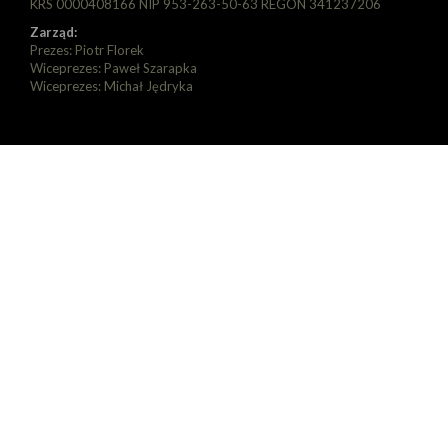
KRS 0000408166 NIP 953-263-50-63 REGON 341237206
Zarząd:
Prezes: Piotr Florek
Wiceprezes: Paweł Szarapka
Wiceprezes: Michał Jędryka