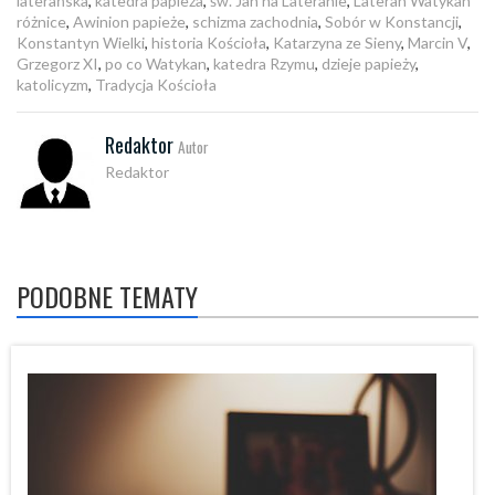
laterańska
,
katedra papieża
,
św. Jan na Lateranie
,
Lateran Watykan
różnice
,
Awinion papieże
,
schizma zachodnia
,
Sobór w Konstancji
,
Konstantyn Wielki
,
historia Kościoła
,
Katarzyna ze Sieny
,
Marcin V
,
Grzegorz XI
,
po co Watykan
,
katedra Rzymu
,
dzieje papieży
,
katolicyzm
,
Tradycja Kościoła
Redaktor
Autor
Redaktor
PODOBNE TEMATY