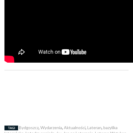
Bydgoszcz
,
Wydarzenia
,
Aktualności
,
Lateran
,
bazylika
TAGI