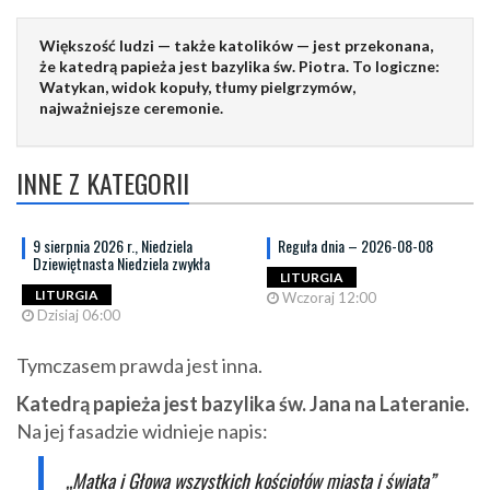
Większość ludzi — także katolików — jest przekonana,
że katedrą papieża jest bazylika św. Piotra. To logiczne:
Watykan, widok kopuły, tłumy pielgrzymów,
najważniejsze ceremonie.
INNE Z KATEGORII
9 sierpnia 2026 r., Niedziela
Reguła dnia – 2026-08-08
Dziewiętnasta Niedziela zwykła
LITURGIA
LITURGIA
Wczoraj 12:00
Dzisiaj 06:00
Tymczasem prawda jest inna.
Katedrą papieża jest bazylika św. Jana na Lateranie.
Na jej fasadzie widnieje napis:
„Matka i Głowa wszystkich kościołów miasta i świata”