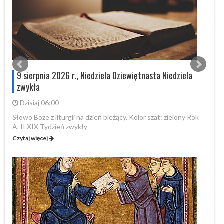
9 sierpnia 2026 r., Niedziela Dziewiętnasta Niedziela
,
zwykła
Dzisiaj 06:00
Słowo Boże z liturgii na dzień bieżący. Kolor szat: zielony Rok
Sł
A, II XIX Tydzień zwykły
A,
Czytaj więcej
Cz