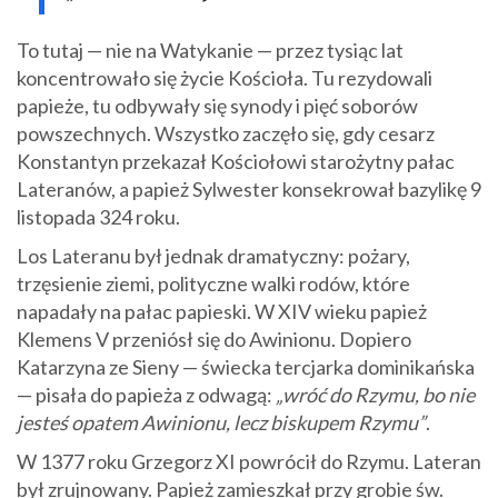
To tutaj — nie na Watykanie — przez tysiąc lat
koncentrowało się życie Kościoła. Tu rezydowali
papieże, tu odbywały się synody i pięć soborów
powszechnych. Wszystko zaczęło się, gdy cesarz
Konstantyn przekazał Kościołowi starożytny pałac
Lateranów, a papież Sylwester konsekrował bazylikę 9
listopada 324 roku.
Los Lateranu był jednak dramatyczny: pożary,
trzęsienie ziemi, polityczne walki rodów, które
napadały na pałac papieski. W XIV wieku papież
Klemens V przeniósł się do Awinionu. Dopiero
Katarzyna ze Sieny — świecka tercjarka dominikańska
— pisała do papieża z odwagą:
„wróć do Rzymu, bo nie
jesteś opatem Awinionu, lecz biskupem Rzymu”
.
W 1377 roku Grzegorz XI powrócił do Rzymu. Lateran
był zrujnowany. Papież zamieszkał przy grobie św.