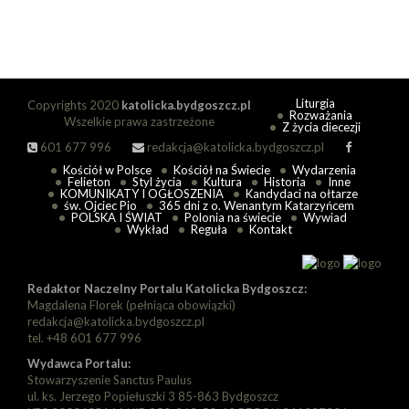
Liturgia
Copyrights 2020
katolicka.bydgoszcz.pl
Rozważania
Wszelkie prawa zastrzeżone
Z życia diecezji
601 677 996
redakcja@katolicka.bydgoszcz.pl
Kościół w Polsce
Kościół na Świecie
Wydarzenia
Felieton
Styl życia
Kultura
Historia
Inne
KOMUNIKATY I OGŁOSZENIA
Kandydaci na ołtarze
św. Ojciec Pio
365 dni z o. Wenantym Katarzyńcem
POLSKA I ŚWIAT
Polonia na świecie
Wywiad
Wykład
Reguła
Kontakt
Redaktor Naczelny Portalu Katolicka Bydgoszcz:
Magdalena Florek (pełniąca obowiązki)
redakcja@katolicka.bydgoszcz.pl
tel. +48 601 677 996
Wydawca Portalu:
Stowarzyszenie Sanctus Paulus
ul. ks. Jerzego Popiełuszki 3 85-863 Bydgoszcz