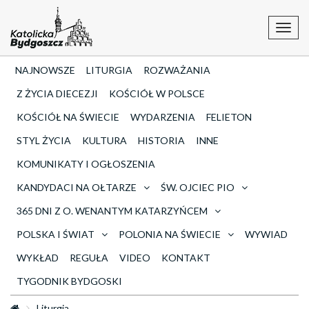
Toggl
navig
NAJNOWSZE
LITURGIA
ROZWAŻANIA
Z ŻYCIA DIECEZJI
KOŚCIÓŁ W POLSCE
KOŚCIÓŁ NA ŚWIECIE
WYDARZENIA
FELIETON
STYL ŻYCIA
KULTURA
HISTORIA
INNE
KOMUNIKATY I OGŁOSZENIA
KANDYDACI NA OŁTARZE
ŚW. OJCIEC PIO
365 DNI Z O. WENANTYM KATARZYŃCEM
POLSKA I ŚWIAT
POLONIA NA ŚWIECIE
WYWIAD
WYKŁAD
REGUŁA
VIDEO
KONTAKT
TYGODNIK BYDGOSKI
Liturgia