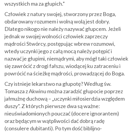
wszystkich ma za głupich.”
Człowiek z natury swojej, stworzony przez Boga,
obdarowany rozumem i wolną wolą jest dobry.
Dlatego nikogo nie należy nazywać głupcem. Jeżeli
jednak w swojej wolności człowiek zaprzeczy
mądrości Stwórcy, postępując wbrew rozumowi,
wtedy uczynki jego z całą mocą należy potępić i
nazwać je głupimi, niemądrymi, aby mógł taki człowiek
się zawrócić z drogi fałszu, wiodącej ku zatraceniu i
powrócić na ścieżkę mądrości, prowadzącej do Boga.
Czy istnieje lekarstwo na głupotę? Według św.
Tomasza z Akwinu można zaradzić głupocie poprzez
jałmużnę duchową – „uczynki miłosierdzia względem
duszy”. Z których pierwsze dwa są ważne:
nieuświadomionych pouczać (docere ignorantem)
oraz będącym w wątpliwości dać dobrą radę
(consulere dubitanti). Po tym dość biblijno-