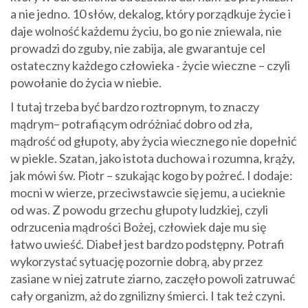
a nie jedno. 10 słów, dekalog, który porządkuje życie i
daje wolność każdemu życiu, bo go nie zniewala, nie
prowadzi do zguby, nie zabija, ale gwarantuje cel
ostateczny każdego człowieka - życie wieczne – czyli
powołanie do życia w niebie.
I tutaj trzeba być bardzo roztropnym, to znaczy
mądrym– potrafiącym odróżniać dobro od zła,
mądrość od głupoty, aby życia wiecznego nie dopełnić
w piekle. Szatan, jako istota duchowa i rozumna, krąży,
jak mówi św. Piotr – szukając kogo by pożreć. I dodaje:
mocni w wierze, przeciwstawcie się jemu, a ucieknie
od was. Z powodu grzechu głupoty ludzkiej, czyli
odrzucenia mądrości Bożej, człowiek daje mu się
łatwo uwieść. Diabeł jest bardzo podstępny. Potrafi
wykorzystać sytuację pozornie dobrą, aby przez
zasiane w niej zatrute ziarno, zaczęło powoli zatruwać
cały organizm, aż do zgnilizny śmierci. I tak też czyni.