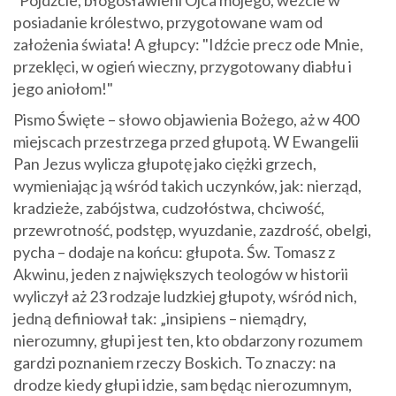
"Pójdźcie, błogosławieni Ojca mojego, weźcie w
posiadanie królestwo, przygotowane wam od
założenia świata! A głupcy: "Idźcie precz ode Mnie,
przeklęci, w ogień wieczny, przygotowany diabłu i
jego aniołom!"
Pismo Święte – słowo objawienia Bożego, aż w 400
miejscach przestrzega przed głupotą. W Ewangelii
Pan Jezus wylicza głupotę jako ciężki grzech,
wymieniając ją wśród takich uczynków, jak: nierząd,
kradzieże, zabójstwa, cudzołóstwa, chciwość,
przewrotność, podstęp, wyuzdanie, zazdrość, obelgi,
pycha – dodaje na końcu: głupota. Św. Tomasz z
Akwinu, jeden z największych teologów w historii
wyliczył aż 23 rodzaje ludzkiej głupoty, wśród nich,
jedną definiował tak: „insipiens – niemądry,
nierozumny, głupi jest ten, kto obdarzony rozumem
gardzi poznaniem rzeczy Boskich. To znaczy: na
drodze kiedy głupi idzie, sam będąc nierozumnym,