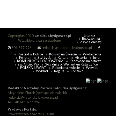
Liturgia
Copyrights 2020
katolicka.bydgoszcz.pl
Rozważania
Wszelkie prawa zastrzeżone
Z życia diecezji
601 677 996
redakcja@katolicka.bydgoszcz.pl
Kościół w Polsce
Kościół na Świecie
Wydarzenia
Felieton
Styl życia
Kultura
Historia
Inne
KOMUNIKATY I OGŁOSZENIA
Kandydaci na ołtarze
św. Ojciec Pio
365 dni z o. Wenantym Katarzyńcem
POLSKA I ŚWIAT
Polonia na świecie
Wywiad
Wykład
Reguła
Kontakt
Redaktor Naczelny Portalu Katolicka Bydgoszcz:
Magdalena Florek (pełniąca obowiązki)
redakcja@katolicka.bydgoszcz.pl
tel. +48 601 677 996
Wydawca Portalu:
Stowarzyszenie Sanctus Paulus