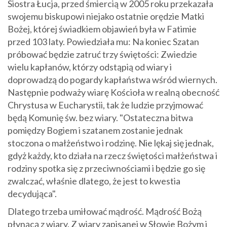
Siostra Łucja, przed śmiercią w 2005 roku przekazała
swojemu biskupowi niejako ostatnie orędzie Matki
Bożej, której świadkiem objawień była w Fatimie
przed 103 laty. Powiedziała mu: Na koniec Szatan
próbować będzie zatruć trzy świętości: Zwiedzie
wielu kapłanów, którzy odstąpią od wiary i
doprowadzą do pogardy kapłaństwa wśród wiernych.
Następnie podważy wiarę Kościoła w realną obecność
Chrystusa w Eucharystii, tak że ludzie przyjmować
będą Komunię św. bez wiary. "Ostateczna bitwa
pomiędzy Bogiem i szatanem zostanie jednak
stoczona o małżeństwo i rodzinę. Nie lękaj się jednak,
gdyż każdy, kto działa na rzecz świętości małżeństwa i
rodziny spotka się z przeciwnościami i będzie go się
zwalczać, właśnie dlatego, że jest to kwestia
decydująca".
Dlatego trzeba umiłować mądrość. Mądrość Bożą
płynącą z wiary. Z wiary zapisanej w Słowie Bożym i