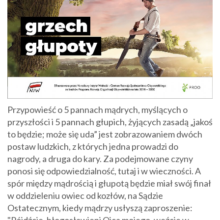
Przypowieść o 5 pannach mądrych, myślących o
przyszłości i 5 pannach głupich, żyjących zasadą „jakoś
to będzie; może się uda” jest zobrazowaniem dwóch
postaw ludzkich, z których jedna prowadzi do
nagrody, a druga do kary. Za podejmowane czyny
ponosi się odpowiedzialność, tutaj i w wieczności. A
spór między mądrością i głupotą będzie miał swój finał
w oddzieleniu owiec od kozłów, na Sądzie
Ostatecznym, kiedy mądrzy usłyszą zaproszenie: