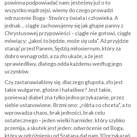
powinna podpowiadać nam: jesteśmy już o to
wszystko mądrzejsi, wiemy do czego prowadzi
odrzucenie Boga - Stwórcy świata i człowieka. A
jednak… ciągle zachowujemy się jak głupie panny z
Chrystusowej przypowieści – ciągle nie gotowi, ciągle
mówiący: „jakoś to będzie, może się uda”. Aż przyjdzie
stanąć przed Panem, Sędzią miłosiernym, który za
dobro wynagrodzi, a za zło ukaże, a że jest
sprawiedliwy, dlatego odda każdemu według jego
uczynków.
Czy zastanawialiśmy się, dlaczego głupota, zło jest
takie wulgarne, głośne i hałaśliwe? Jest takie,
ponieważ diabeł zna tylko jedno przykazanie, przez
siebie ustanowione. Brzmi ono: „róbta co chceta”, a to
wprowadza chaos, brak jedności, brak celu
ostatecznego – jeden wielki harmider, który szybko
przemija, a skutek jest jeden: odwrócenie od Boga,
który w odróżnieniu od Szatana dał nam 10 przykazań