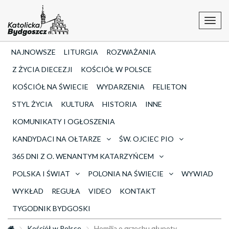
Toggl
navig
NAJNOWSZE
LITURGIA
ROZWAŻANIA
Z ŻYCIA DIECEZJI
KOŚCIÓŁ W POLSCE
KOŚCIÓŁ NA ŚWIECIE
WYDARZENIA
FELIETON
STYL ŻYCIA
KULTURA
HISTORIA
INNE
KOMUNIKATY I OGŁOSZENIA
KANDYDACI NA OŁTARZE
ŚW. OJCIEC PIO
365 DNI Z O. WENANTYM KATARZYŃCEM
POLSKA I ŚWIAT
POLONIA NA ŚWIECIE
WYWIAD
WYKŁAD
REGUŁA
VIDEO
KONTAKT
TYGODNIK BYDGOSKI
Kościół w Polsce
Homilia o grzechu głupoty