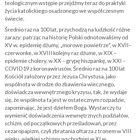
teologicznym wstępie przejdźmy teraz do praktyki
życia katolickiego osadzonego we współczesnym
świecie.
Średnio raz na 100 lat, przychodzą na ludzkość różne
zarazy: patrząc na historię Polski odnotowaliśmy od
XV w. epidemię dżumy, „morowe powietrze”, w XVII–
czerwonke, w XVIII kolejny raz dżume, w XIX –
epidemie cholery, w XX – grypę hiszpankę, w XXI –
COVID19 z koronawirusów. Średnio raz na 100 lat
Kościół założony przez Jezusa Chrystusa, jako
wspólnota w drodze do zbawienia wiecznego,
doświadcza wewnętrznego kryzysu, tak, że wydaje
się, że wspólnota ta jest w ostatecznym rozpadzie,
zapominając, że jest dziełem Boga. Wystarczy tu
wymienić doświadczenia wewnętrznych podziałów,
schizm, od początkowych prześladowań, przez
cezaropapizm, czyli zbratania ołtarza z tronem w VIII
wieku, wielkiej schizmy wschodniej w XI w.,