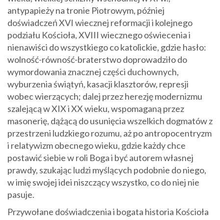
antypapieży na tronie Piotrowym, później
doświadczeń XVI wiecznej reformacji i kolejnego
podziału Kościoła, XVIII wiecznego oświecenia i
nienawiści do wszystkiego co katolickie, gdzie hasło:
wolność-równość-braterstwo doprowadziło do
wymordowania znacznej części duchownych,
wyburzenia świątyń, kasacji klasztorów, represji
wobec wierzących; dalej przez herezję modernizmu
szalejącą w XIX i XX wieku, wspomaganą przez
masonerię, dążącą do usunięcia wszelkich dogmatów z
przestrzeni ludzkiego rozumu, aż po antropocentryzm
i relatywizm obecnego wieku, gdzie każdy chce
postawić siebie w roli Boga i być autorem własnej
prawdy, szukając ludzi myślących podobnie do niego,
w imię swojej idei niszczący wszystko, co do niej nie
pasuje.
Przywołane doświadczenia i bogata historia Kościoła