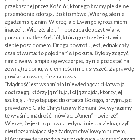
przekazanej przez Kościół, którego bramy piekielne
przemóc nie zdołają. Bo kto mówi: „Wierzę, ale nie
zgadzam się z nim, Wierzę, ale Ewangelię rozumiem
inaczej… Wierzę, ale…” – porzuca depozyt wiary,
porzuca matkę-Kościół, która go strzeże i stawia
siebie poza domem. Droga powrotu jest jednak cały
czas otwarta: to pojednanie i pokuta. Byleby zdążyć,
nim oliwa w lampie się wyczerpie, by nie pozostać na
zewnątrz domu, w ciemności i nie usłyszeć: Zaprawdę
powiadam wam, nie znam was.
"Mądrość jest wspaniała i niewiędnąca: ci łatwo ją
dostrzegą, którzy ją miłują, i ci ją znajdą, którzy jej
szukają". Przystępując do ołtarza Bożego, przyjmując
prawdziwe Ciało Chrystusa w Komunii św. wyrażamy
tę właśnie mądrość, mówiąc: „Amen” – „wierzę”.
Wierzę, że jest to prawda jedyna i niepodzielna, czyli
nieutożsamiająca się z żadnym chwilowym nurtem,
który prawdę tę podważa czy odrzuca – w przeciwnym