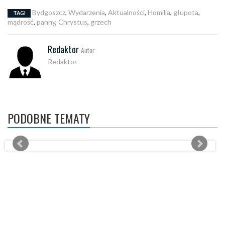
Bydgoszcz
,
Wydarzenia
,
Aktualności
,
Homilia
,
głupota
,
TAGI
mądrość
,
panny
,
Chrystus
,
grzech
Redaktor
Autor
Redaktor
PODOBNE TEMATY