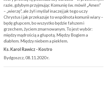
razie, gdybym przyjmując Komunię św. mówił „Amen”
– „wierzę”, ale żył i myślał inaczej jak tego uczy
Chrystus i jak przekazuje to wspólnota komunii wiary –
będę głupcem, bo wszystko będzie fałszem i
grzechem, życiem zmarnowanym. To jest wybór:
między mądrością a głupotą. Między Bogiem a
diabłem. Między niebem a piekłem.
Ks. Karol Rawicz - Kostro
Bydgoszcz, 08.11.2020 r.