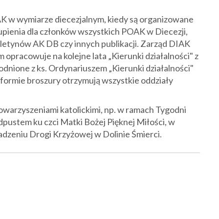
 AK w wymiarze diecezjalnym, kiedy są organizowane
upienia dla członków wszystkich POAK w Diecezji,
letynów AK DB czy innych publikacji. Zarząd DIAK
 opracowuje na kolejne lata „Kierunki działalności" z
odnione z ks. Ordynariuszem „Kierunki działalności"
formie broszury otrzymują wszystkie oddziały
towarzyszeniami katolickimi, np. w ramach Tygodni
dpustem ku czci Matki Bożej Pięknej Miłości, w
adzeniu Drogi Krzyżowej w Dolinie Śmierci.