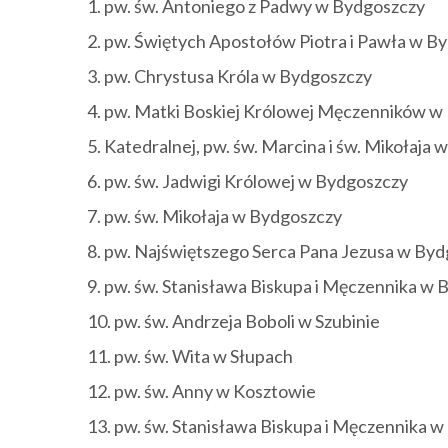
1. pw. św. Antoniego z Padwy w Bydgoszczy
2. pw. Świętych Apostołów Piotra i Pawła w B
3. pw. Chrystusa Króla w Bydgoszczy
4. pw. Matki Boskiej Królowej Męczenników w
5. Katedralnej, pw. św. Marcina i św. Mikołaja
6. pw. św. Jadwigi Królowej w Bydgoszczy
7. pw. św. Mikołaja w Bydgoszczy
8. pw. Najświętszego Serca Pana Jezusa w By
9. pw. św. Stanisława Biskupa i Męczennika w
10. pw. św. Andrzeja Boboli w Szubinie
11. pw. św. Wita w Słupach
12. pw. św. Anny w Kosztowie
13. pw. św. Stanisława Biskupa i Męczennika w