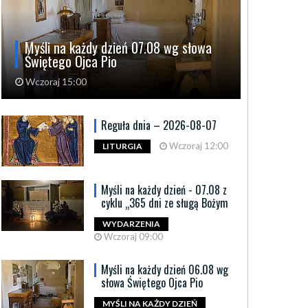
Myśli na każdy dzień 07.08 wg słowa
Świętego Ojca Pio
Wczoraj 15:00
Reguła dnia – 2026-08-07
Wczoraj 12:00
LITURGIA
Myśli na każdy dzień - 07.08 z
cyklu „365 dni ze sługą Bożym
WYDARZENIA
Wczoraj 09:00
Myśli na każdy dzień 06.08 wg
słowa Świętego Ojca Pio
MYŚLI NA KAŻDY DZIEŃ