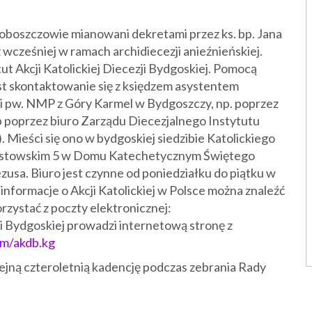
boszczowie mianowani dekretami przez ks. bp. Jana
wcześniej w ramach archidiecezji anieźnieńskiej.
 Akcji Katolickiej Diecezji Bydgoskiej. Pomocą
t skontaktowanie się z księdzem asystentem
i pw. NMP z Góry Karmel w Bydgoszczy, np. poprzez
b poprzez biuro Zarządu Diecezjalnego Instytutu
. Mieści się ono w bydgoskiej siedzibie Katolickiego
 Piastowskim 5 w Domu Katechetycznym Świętego
zusa. Biuro jest czynne od poniedziałku do piątku w
e informacje o Akcji Katolickiej w Polsce można znaleźć
rzystać z poczty elektronicznej:
i Bydgoskiej prowadzi internetową stronę z
om/akdb.kg
jną czteroletnią kadencję podczas zebrania Rady