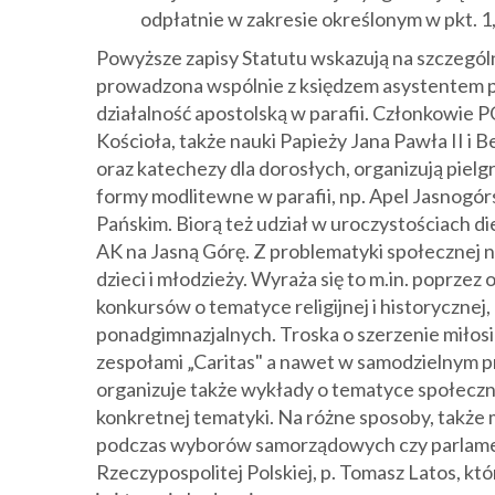
odpłatnie w zakresie określonym w pkt. 1,2
Powyższe zapisy Statutu wskazują na szczególną
prowadzona wspólnie z księdzem asystentem 
działalność apostolską w parafii. Członkowie 
Kościoła, także nauki Papieży Jana Pawła II i 
oraz katechezy dla dorosłych, organizują piel
formy modlitewne w parafii, np. Apel Jasnogór
Pańskim. Biorą też udział w uroczystościach d
AK na Jasną Górę. Z problematyki społecznej 
dzieci i młodzieży. Wyraża się to m.in. poprze
konkursów o tematyce religijnej i historycznej
ponadgimnazjalnych. Troska o szerzenie miłosi
zespołami „Caritas" a nawet w samodzielnym p
organizuje także wykłady o tematyce społeczn
konkretnej tematyki. Na różne sposoby, takż
podczas wyborów samorządowych czy parlame
Rzeczypospolitej Polskiej, p. Tomasz Latos, k