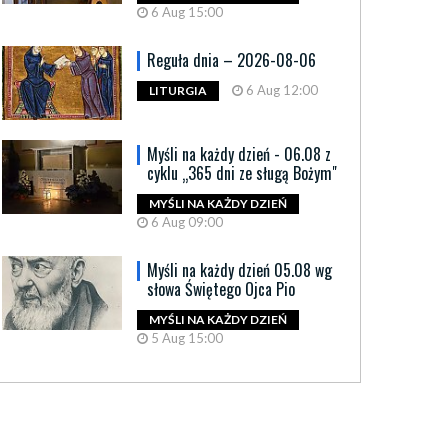
6 Aug 15:00
Reguła dnia – 2026-08-06
6 Aug 12:00
LITURGIA
Myśli na każdy dzień - 06.08 z
cyklu „365 dni ze sługą Bożym"
MYŚLI NA KAŻDY DZIEŃ
6 Aug 09:00
Myśli na każdy dzień 05.08 wg
słowa Świętego Ojca Pio
MYŚLI NA KAŻDY DZIEŃ
5 Aug 15:00