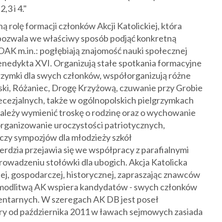
,3 i 4."
 rolę formacji członków Akcji Katolickiej, która
pozwala we właściwy sposób podjąć konkretną
POAK m.in.: pogłębiają znajomość nauki społecznej
Benedykta XVI. Organizują stałe spotkania formacyjne
grzymki dla swych członków, współorganizują różne
ski, Różaniec, Drogę Krzyżową, czuwanie przy Grobie
iecezjalnych, także w ogólnopolskich pielgrzymkach
należy wymienić troskę o rodzinę oraz o wychowanie
z organizowanie uroczystości patriotycznych,
, czy sympozjów dla młodzieży szkół
erdzia przejawia się we współpracy z parafialnymi
rowadzeniu stołówki dla ubogich. Akcja Katolicka
ej, gospodarczej, historycznej, zapraszając znawców
e modlitwą AK wspiera kandydatów - swych członków
ntarnych. W szeregach AK DB jest poseł
tóry od października 2011 w ławach sejmowych zasiada