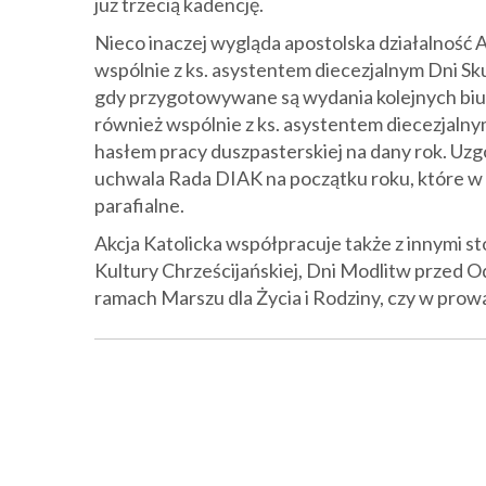
już trzecią kadencję.
Nieco inaczej wygląda apostolska działalność
wspólnie z ks. asystentem diecezjalnym Dni Sk
gdy przygotowywane są wydania kolejnych biu
również wspólnie z ks. asystentem diecezjalnym
hasłem pracy duszpasterskiej na dany rok. Uzg
uchwala Rada DIAK na początku roku, które w 
parafialne.
Akcja Katolicka współpracuje także z innymi s
Kultury Chrześcijańskiej, Dni Modlitw przed O
ramach Marszu dla Życia i Rodziny, czy w prow