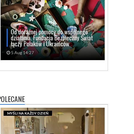
Od doraźnej pomocy do wspólnego
działania. Fundacja Bezpieczny Świat
łączy Polaków i Ukraińców
5 Aug 14:27
POLECANE
MYŚLI NA KAŻDY DZIEŃ