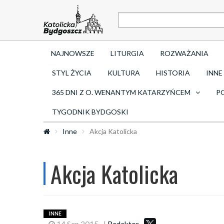
NAJNOWSZE
LITURGIA
ROZWAŻANIA
STYL ŻYCIA
KULTURA
HISTORIA
INNE
365 DNI Z O. WENANTYM KATARZYŃCEM
P
TYGODNIK BYDGOSKI
Inne
Akcja Katolicka
Akcja Katolicka
INNE
14 Sep 2015
|
Redaktor