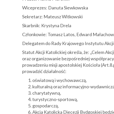
Wiceprezes: Danuta Siewkowska
Sekretarz: Mateusz Witkowski
Skarbnik: Krystyna Drela
Członkowie: Tomasz Latos, Edward Małachowsk
Delegatem do Rady Krajowego Instytutu Akcji 
Statut Akcji Katolickiej określa, że: „Celem Akcj
oraz organizowanie bezpośredniej współpracy k
prowadzeniu misji apostolskiej Kościoła (Art.8.
prowadzić działalność:
oświatową i wychowawczą,
kulturalną oraz informacyjno-wydawniczą
charytatywną,
turystyczno-sportową,
gospodarczą,
Akcja Katolicka Diecezji Bydgoskiej będzi