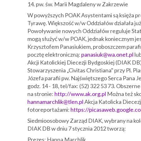
14. pw. św. Marii Magdaleny w Zakrzewie
W powyższych POAK Asystentami są księża pro
Tyrawę. Większość w/w Oddziałów działała już 
Powoływanie nowych Oddziałów reguluje Statut
mogą służyć w/w POAK, jednak koniecznym jes
Krzysztofem Panasiukiem, proboszczem parafi
pocztę elektroniczną:
panasiuk@wa.onet.pl
lu
Akcji Katolickiej Diecezji Bydgoskiej (DIAK DB)
Stowarzyszenia „Civitas Christiana" przy Pl.
Józefa parafii pw. Najświętszego Serca Pana Je
godz. 14 - 18, tel/fax: (52) 322 53 73. Obszern
na stronie:
http://www.ak.org.pl
Można też sko
hannamarchlik@tlen.pl
Akcja Katolicka Diecezj
fotoreportażami:
https://picasaweb.google.c
Siedmioosobowy Zarząd DIAK, wybrany na kole
DIAK DB w dniu 7 stycznia 2012 tworzą:
Prezes: Hanna Marchlik