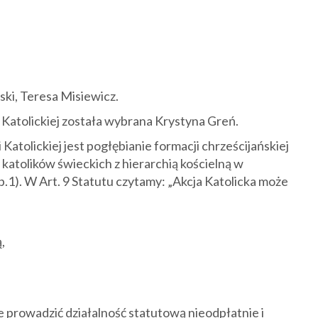
i, Teresa Misiewicz.
Katolickiej została wybrana Krystyna Greń.
i Katolickiej jest pogłębianie formacji chrześcijańskiej
atolików świeckich z hierarchią kościelną w
p.1). W Art. 9 Statutu czytamy: „Akcja Katolicka może
,
e prowadzić działalność statutową nieodpłatnie i