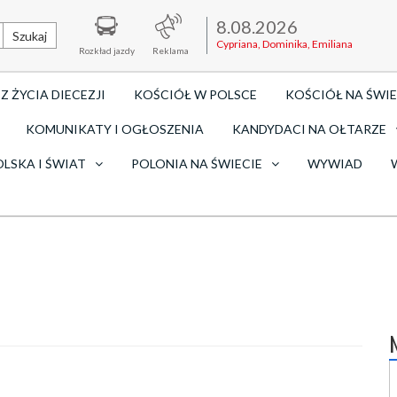
8.08.2026
Szukaj
Cypriana, Dominika, Emiliana
Rozkład jazdy
Reklama
Z ŻYCIA DIECEZJI
KOŚCIÓŁ W POLSCE
KOŚCIÓŁ NA ŚWIE
KOMUNIKATY I OGŁOSZENIA
KANDYDACI NA OŁTARZE
OLSKA I ŚWIAT
POLONIA NA ŚWIECIE
WYWIAD