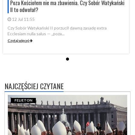
i
Poza Kościołem nie ma zbawienia. Czy Sobór Watykański
II to odwołał?
12 Jul 11:55
Czy Sobór Watykański II porzucił dawną zasadę extra
Cz
Ecclesiam nulla salus — „poza...
Ec
Czytaj więcej
Cz
NAJCZĘŚCIEJ CZYTANE
FELIETON