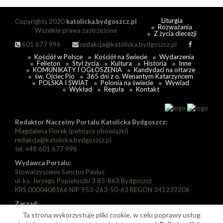
Liturgia
Copyrights 2020
katolicka.bydgoszcz.pl
Rozważania
Wszelkie prawa zastrzeżone
Z życia diecezji
601 677 996
redakcja@katolicka.bydgoszcz.pl
Kościół w Polsce
Kościół na Świecie
Wydarzenia
Felieton
Styl życia
Kultura
Historia
Inne
KOMUNIKATY I OGŁOSZENIA
Kandydaci na ołtarze
św. Ojciec Pio
365 dni z o. Wenantym Katarzyńcem
POLSKA I ŚWIAT
Polonia na świecie
Wywiad
Wykład
Reguła
Kontakt
Redaktor Naczelny Portalu Katolicka Bydgoszcz:
Magdalena Florek (pełniąca obowiązki)
redakcja@katolicka.bydgoszcz.pl
tel. +48 601 677 996
Wydawca Portalu:
Stowarzyszenie Sanctus Paulus
ul. ks. Jerzego Popiełuszki 3 85-863 Bydgoszcz
KRS 0000408166 NIP 953-263-50-63 REGON 341237206
Zarząd:
Prezes: Piotr Florek
Ta strona wykorzystuje pliki cookie, w celu poprawy usług
Wiceprezes: Paweł Szarapka