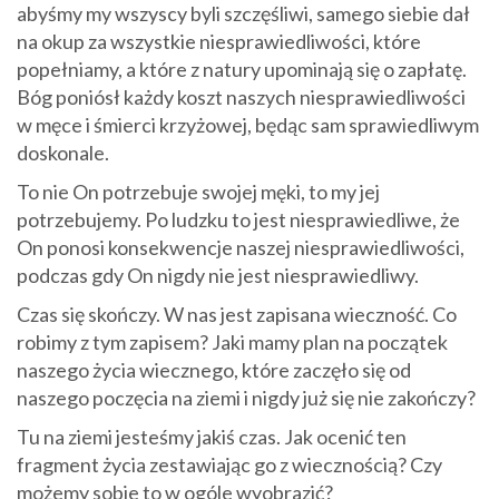
abyśmy my wszyscy byli szczęśliwi, samego siebie dał
na okup za wszystkie niesprawiedliwości, które
popełniamy, a które z natury upominają się o zapłatę.
Bóg poniósł każdy koszt naszych niesprawiedliwości
w męce i śmierci krzyżowej, będąc sam sprawiedliwym
doskonale.
To nie On potrzebuje swojej męki, to my jej
potrzebujemy. Po ludzku to jest niesprawiedliwe, że
On ponosi konsekwencje naszej niesprawiedliwości,
podczas gdy On nigdy nie jest niesprawiedliwy.
Czas się skończy. W nas jest zapisana wieczność. Co
robimy z tym zapisem? Jaki mamy plan na początek
naszego życia wiecznego, które zaczęło się od
naszego poczęcia na ziemi i nigdy już się nie zakończy?
Tu na ziemi jesteśmy jakiś czas. Jak ocenić ten
fragment życia zestawiając go z wiecznością? Czy
możemy sobie to w ogóle wyobrazić?