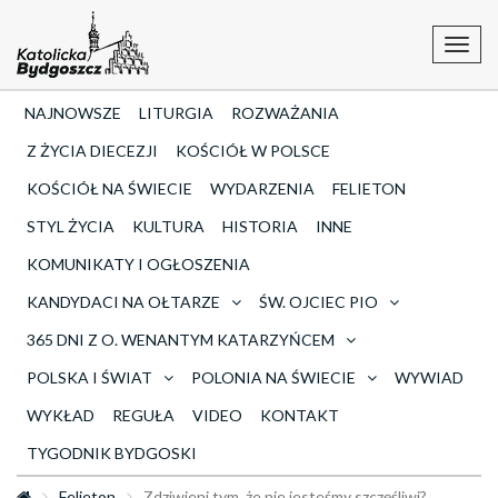
Toggl
navig
NAJNOWSZE
LITURGIA
ROZWAŻANIA
Z ŻYCIA DIECEZJI
KOŚCIÓŁ W POLSCE
KOŚCIÓŁ NA ŚWIECIE
WYDARZENIA
FELIETON
STYL ŻYCIA
KULTURA
HISTORIA
INNE
KOMUNIKATY I OGŁOSZENIA
KANDYDACI NA OŁTARZE
ŚW. OJCIEC PIO
365 DNI Z O. WENANTYM KATARZYŃCEM
POLSKA I ŚWIAT
POLONIA NA ŚWIECIE
WYWIAD
WYKŁAD
REGUŁA
VIDEO
KONTAKT
TYGODNIK BYDGOSKI
Felieton
Zdziwieni tym, że nie jesteśmy szczęśliwi?