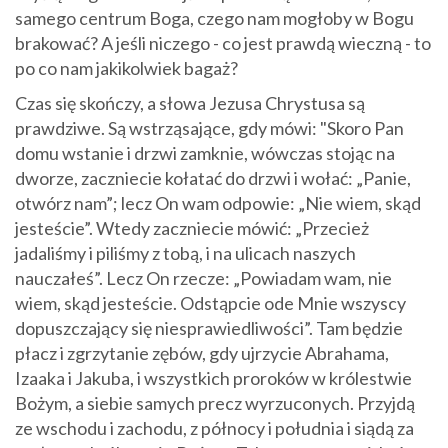
samego centrum Boga, czego nam mogłoby w Bogu
brakować? A jeśli niczego - co jest prawdą wieczną - to
po co nam jakikolwiek bagaż?
Czas się skończy, a słowa Jezusa Chrystusa są
prawdziwe. Są wstrząsające, gdy mówi: "Skoro Pan
domu wstanie i drzwi zamknie, wówczas stojąc na
dworze, zaczniecie kołatać do drzwi i wołać: „Panie,
otwórz nam”; lecz On wam odpowie: „Nie wiem, skąd
jesteście”. Wtedy zaczniecie mówić: „Przecież
jadaliśmy i piliśmy z tobą, i na ulicach naszych
nauczałeś”. Lecz On rzecze: „Powiadam wam, nie
wiem, skąd jesteście. Odstąpcie ode Mnie wszyscy
dopuszczający się niesprawiedliwości”. Tam będzie
płacz i zgrzytanie zębów, gdy ujrzycie Abrahama,
Izaaka i Jakuba, i wszystkich proroków w królestwie
Bożym, a siebie samych precz wyrzuconych. Przyjdą
ze wschodu i zachodu, z północy i południa i siądą za