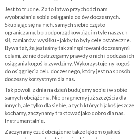
Jest to trudne. Za to łatwo przychodzi nam
wyobrażanie sobie osiąganie celów doczesnych.
Skupiając się na nich, samych siebie często
ograniczamy, bo podporządkowując im tyle naszych
sił, zamiarów, wysiłku - jakby to były cele ostateczne.
Bywa też, że jesteśmy tak zainspirowani doczesnymi
celami, że nie dostrzegamy prawdy o nich i podczas ich
osiągania kogoś krzywdzimy. Wykorzystujemy kogoś
do osiągnięcia celu doczesnego, który jest na sposób
doczesny korzystnym dla nas.
Tak powoli, z dnia na dzień budujemy sobie i w sobie
samych obciążenia. Nie pragniemy już szczęścia dla
innych, ale tylko dla siebie, a tych których jakoś jeszcze
kochamy, zaczynamy traktować jako dobro dla nas.
Instrumentalnie.
Zaczynamy czuć obciążenie także lękiem o jakieś