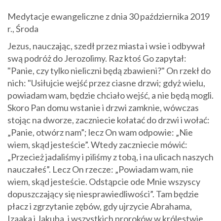
Medytacje ewangeliczne z dnia 30 października 2019
r., Środa
Jezus, nauczając, szedł przez miasta i wsie i odbywał
swą podróż do Jerozolimy. Raz ktoś Go zapytał:
"Panie, czy tylko nieliczni będą zbawieni?" On rzekł do
nich: "Usiłujcie wejść przez ciasne drzwi; gdyż wielu,
powiadam wam, będzie chciało wejść, a nie będą mogli.
Skoro Pan domu wstanie i drzwi zamknie, wówczas
stojąc na dworze, zaczniecie kołatać do drzwi i wołać:
„Panie, otwórz nam”; lecz On wam odpowie: „Nie
wiem, skąd jesteście”. Wtedy zaczniecie mówić:
„Przecież jadaliśmy i piliśmy z tobą, i na ulicach naszych
nauczałeś”. Lecz On rzecze: „Powiadam wam, nie
wiem, skąd jesteście. Odstąpcie ode Mnie wszyscy
dopuszczający się niesprawiedliwości”. Tam będzie
płacz i zgrzytanie zębów, gdy ujrzycie Abrahama,
Izaaka i Jakuba, i wszystkich proroków w królestwie