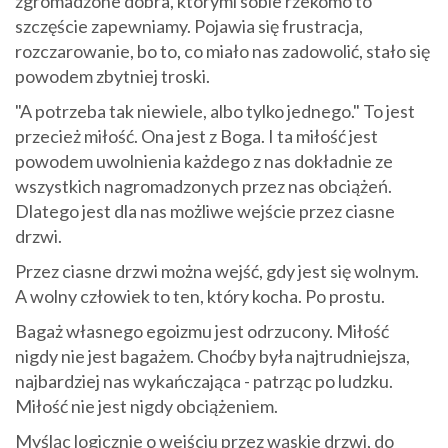
zgromadzone dobra, którymi sobie rzekomo to
szczęście zapewniamy. Pojawia się frustracja,
rozczarowanie, bo to, co miało nas zadowolić, stało się
powodem zbytniej troski.
"A potrzeba tak niewiele, albo tylko jednego." To jest
przecież miłość. Ona jest z Boga. I ta miłość jest
powodem uwolnienia każdego z nas dokładnie ze
wszystkich nagromadzonych przez nas obciążeń.
Dlatego jest dla nas możliwe wejście przez ciasne
drzwi.
Przez ciasne drzwi można wejść, gdy jest się wolnym.
A wolny człowiek to ten, który kocha. Po prostu.
Bagaż własnego egoizmu jest odrzucony. Miłość
nigdy nie jest bagażem. Choćby była najtrudniejsza,
najbardziej nas wykańczająca - patrząc po ludzku.
Miłość nie jest nigdy obciążeniem.
Myśląc logicznie o wejściu przez wąskie drzwi, do