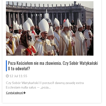
i
Poza Kościołem nie ma zbawienia. Czy Sobór Watykański
II to odwołał?
12 Jul 11:55
Czy Sobór Watykański II porzucił dawną zasadę extra
Cz
Ecclesiam nulla salus — „poza...
Ec
Czytaj więcej
Cz