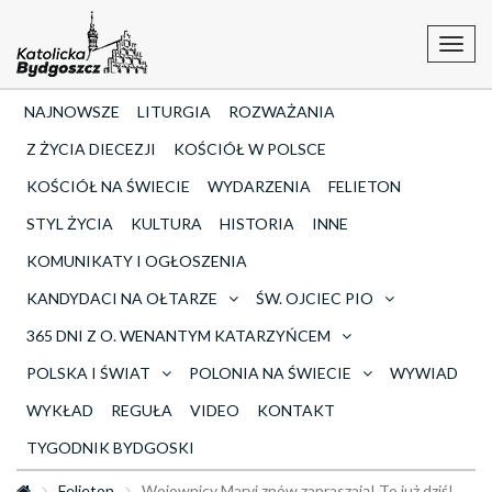
Toggl
navig
NAJNOWSZE
LITURGIA
ROZWAŻANIA
Z ŻYCIA DIECEZJI
KOŚCIÓŁ W POLSCE
KOŚCIÓŁ NA ŚWIECIE
WYDARZENIA
FELIETON
STYL ŻYCIA
KULTURA
HISTORIA
INNE
KOMUNIKATY I OGŁOSZENIA
KANDYDACI NA OŁTARZE
ŚW. OJCIEC PIO
365 DNI Z O. WENANTYM KATARZYŃCEM
POLSKA I ŚWIAT
POLONIA NA ŚWIECIE
WYWIAD
WYKŁAD
REGUŁA
VIDEO
KONTAKT
TYGODNIK BYDGOSKI
Felieton
Wojownicy Maryi znów zapraszają! To już dziś!