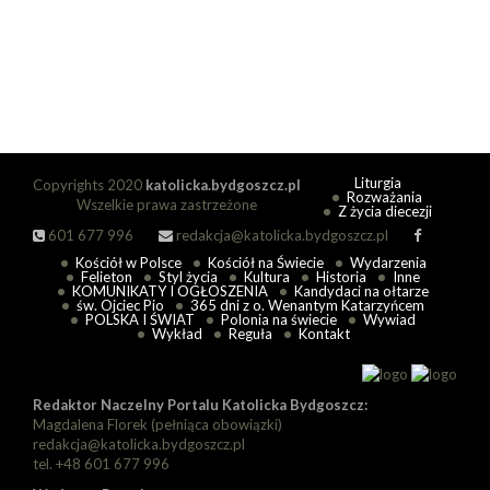
Liturgia
Copyrights 2020
katolicka.bydgoszcz.pl
Rozważania
Wszelkie prawa zastrzeżone
Z życia diecezji
601 677 996
redakcja@katolicka.bydgoszcz.pl
Kościół w Polsce
Kościół na Świecie
Wydarzenia
Felieton
Styl życia
Kultura
Historia
Inne
KOMUNIKATY I OGŁOSZENIA
Kandydaci na ołtarze
św. Ojciec Pio
365 dni z o. Wenantym Katarzyńcem
POLSKA I ŚWIAT
Polonia na świecie
Wywiad
Wykład
Reguła
Kontakt
Redaktor Naczelny Portalu Katolicka Bydgoszcz:
Magdalena Florek (pełniąca obowiązki)
redakcja@katolicka.bydgoszcz.pl
tel. +48 601 677 996