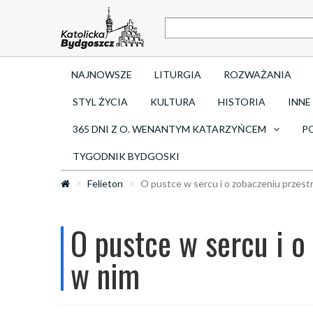
NAJNOWSZE
LITURGIA
ROZWAŻANIA
STYL ŻYCIA
KULTURA
HISTORIA
INNE
365 DNI Z O. WENANTYM KATARZYŃCEM
P
TYGODNIK BYDGOSKI
Felieton
O pustce w sercu i o zobaczeniu przest
O pustce w sercu i o
w nim