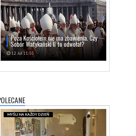
Poza Kościołem nie ma zbawienia. Czy
Sobór Watykański II to odwołał?
12 Jul 11:55
POLECANE
MYŚLI NA KAŻDY DZIEŃ