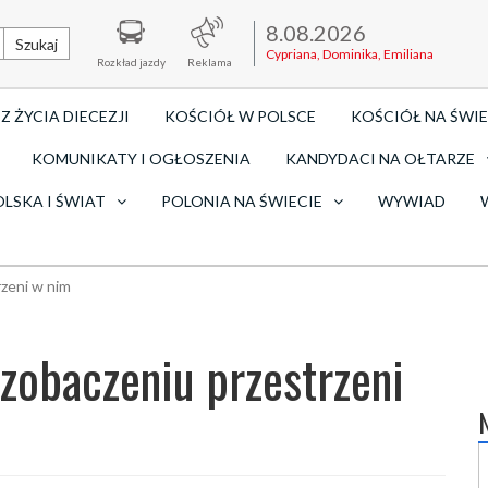
8.08.2026
Szukaj
Cypriana, Dominika, Emiliana
Rozkład jazdy
Reklama
Z ŻYCIA DIECEZJI
KOŚCIÓŁ W POLSCE
KOŚCIÓŁ NA ŚWIE
KOMUNIKATY I OGŁOSZENIA
KANDYDACI NA OŁTARZE
OLSKA I ŚWIAT
POLONIA NA ŚWIECIE
WYWIAD
rzeni w nim
 zobaczeniu przestrzeni