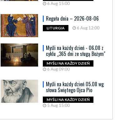
6 Aug 15:00
Reguła dnia – 2026-08-06
6 Aug 12:00
LITURGIA
Myśli na każdy dzień - 06.08 z
cyklu „365 dni ze sługą Bożym"
MYŚLI NA KAŻDY DZIEŃ
6 Aug 09:00
Myśli na każdy dzień 05.08 wg
słowa Świętego Ojca Pio
MYŚLI NA KAŻDY DZIEŃ
5 Aug 15:00