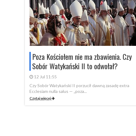
Poza Kościołem nie ma zbawienia. Czy
Sobór Watykański II to odwołał?
12 Jul 11:55
Czy Sobór Watykański II porzucił dawną zasadę extra
Ecclesiam nulla salus — „poza...
Czytaj więcej