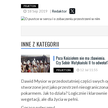
FELIETON
18 Sep 2019
|
Redaktor
INNE Z KATEGORII
Poza Kościołem nie ma zbawienia.
Czy Sobór Watykański II to odwołał
12 Jul 11:55
FELIETON
Dawid Mysior w przedostatniej części swych 
stworzone jest jako przestrzeń nieograniczona
pokarmem. Jak to działa? Logicznie i klarownie
wegetacji, ale dla życia w pełni.
Gorąco polecamy!