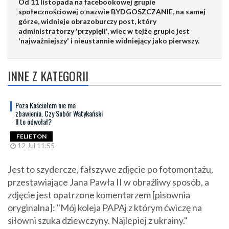
Od 11 listopada na facebookowej grupie
społecznościowej o nazwie BYDGOSZCZANIE, na samej
górze, widnieje obrazoburczy post, który
administratorzy 'przypięli', wiec w tejże grupie jest
'najważniejszy' i nieustannie widniejący jako pierwszy.
INNE Z KATEGORII
Poza Kościołem nie ma
zbawienia. Czy Sobór Watykański
II to odwołał?
FELIETON
12 Jul 11:55
Jest to szydercze, fałszywe zdjęcie po fotomontażu,
przestawiające Jana Pawła II w obraźliwy sposób, a
zdjęcie jest opatrzone komentarzem [pisownia
oryginalna]: "Mój koleja PAPAj z którym ćwiczę na
siłowni szuka dziewczyny. Najlepiej z ukrainy."