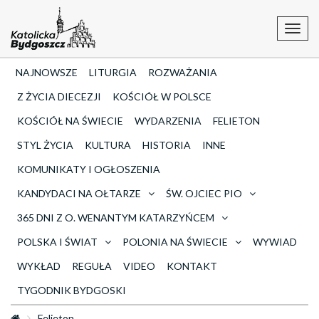
Toggl
navig
NAJNOWSZE
LITURGIA
ROZWAŻANIA
Z ŻYCIA DIECEZJI
KOŚCIÓŁ W POLSCE
KOŚCIÓŁ NA ŚWIECIE
WYDARZENIA
FELIETON
STYL ŻYCIA
KULTURA
HISTORIA
INNE
KOMUNIKATY I OGŁOSZENIA
KANDYDACI NA OŁTARZE
ŚW. OJCIEC PIO
365 DNI Z O. WENANTYM KATARZYŃCEM
POLSKA I ŚWIAT
POLONIA NA ŚWIECIE
WYWIAD
WYKŁAD
REGUŁA
VIDEO
KONTAKT
TYGODNIK BYDGOSKI
Felieton