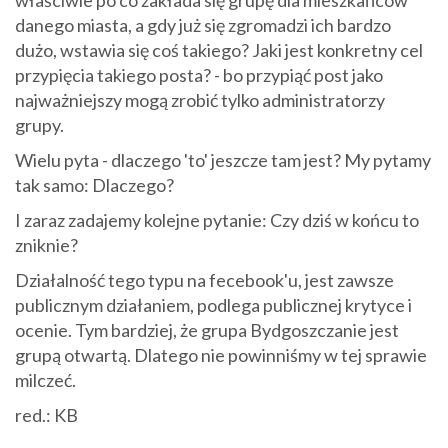
właściwie po co zakłada się grupę dla mieszkańców
danego miasta, a gdy już się zgromadzi ich bardzo
dużo, wstawia się coś takiego? Jaki jest konkretny cel
przypięcia takiego posta? - bo przypiąć post jako
najważniejszy mogą zrobić tylko administratorzy
grupy.
Wielu pyta - dlaczego 'to' jeszcze tam jest? My pytamy
tak samo: Dlaczego?
I zaraz zadajemy kolejne pytanie: Czy dziś w końcu to
zniknie?
Działalność tego typu na fecebook'u, jest zawsze
publicznym działaniem, podlega publicznej krytyce i
ocenie. Tym bardziej, że grupa Bydgoszczanie jest
grupą otwartą. Dlatego nie powinniśmy w tej sprawie
milczeć.
red.: KB