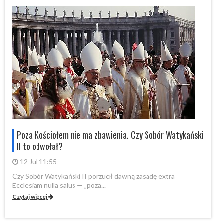
i
Poza Kościołem nie ma zbawienia. Czy Sobór Watykański
II to odwołał?
12 Jul 11:55
Czy Sobór Watykański II porzucił dawną zasadę extra
Cz
Ecclesiam nulla salus — „poza...
Ec
Czytaj więcej
Cz