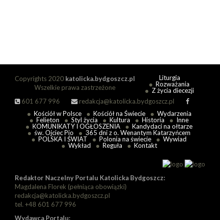
Liturgia
Copyrights 2020
katolicka.bydgoszcz.pl
Rozważania
Wszelkie prawa zastrzeżone
Z życia diecezji
601 677 996
redakcja@katolicka.bydgoszcz.pl
Kościół w Polsce
Kościół na Świecie
Wydarzenia
Felieton
Styl życia
Kultura
Historia
Inne
KOMUNIKATY I OGŁOSZENIA
Kandydaci na ołtarze
św. Ojciec Pio
365 dni z o. Wenantym Katarzyńcem
POLSKA I ŚWIAT
Polonia na świecie
Wywiad
Wykład
Reguła
Kontakt
Redaktor Naczelny Portalu Katolicka Bydgoszcz:
Magdalena Florek (pełniąca obowiązki)
redakcja@katolicka.bydgoszcz.pl
tel. +48 601 677 996
Wydawca Portalu: