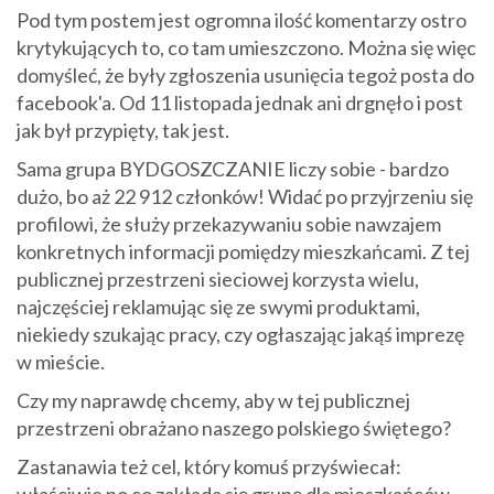
Pod tym postem jest ogromna ilość komentarzy ostro
krytykujących to, co tam umieszczono. Można się więc
domyśleć, że były zgłoszenia usunięcia tegoż posta do
facebook'a. Od 11 listopada jednak ani drgnęło i post
jak był przypięty, tak jest.
Sama grupa BYDGOSZCZANIE liczy sobie - bardzo
dużo, bo aż 22 912 członków! Widać po przyjrzeniu się
profilowi, że służy przekazywaniu sobie nawzajem
konkretnych informacji pomiędzy mieszkańcami. Z tej
publicznej przestrzeni sieciowej korzysta wielu,
najczęściej reklamując się ze swymi produktami,
niekiedy szukając pracy, czy ogłaszając jakąś imprezę
w mieście.
Czy my naprawdę chcemy, aby w tej publicznej
przestrzeni obrażano naszego polskiego świętego?
Zastanawia też cel, który komuś przyświecał: