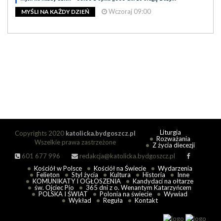
Wczoraj 09:00
MYŚLI NA KAŻDY DZIEŃ
Liturgia
Copyrights 2020
katolicka.bydgoszcz.pl
Rozważania
Wszelkie prawa zastrzeżone
Z życia diecezji
601 677 996
redakcja@katolicka.bydgoszcz.pl
Kościół w Polsce
Kościół na Świecie
Wydarzenia
Felieton
Styl życia
Kultura
Historia
Inne
KOMUNIKATY I OGŁOSZENIA
Kandydaci na ołtarze
św. Ojciec Pio
365 dni z o. Wenantym Katarzyńcem
POLSKA I ŚWIAT
Polonia na świecie
Wywiad
Wykład
Reguła
Kontakt