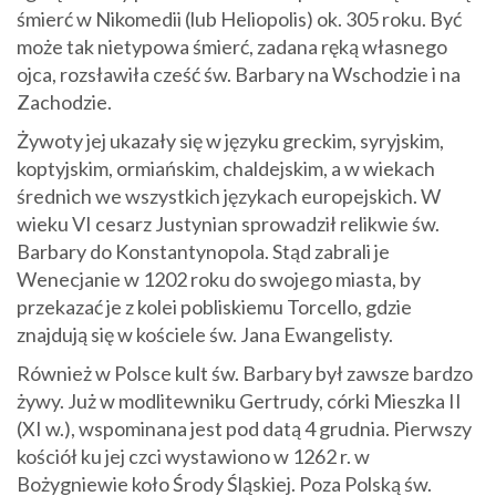
śmierć w Nikomedii (lub Heliopolis) ok. 305 roku. Być
może tak nietypowa śmierć, zadana ręką własnego
ojca, rozsławiła cześć św. Barbary na Wschodzie i na
Zachodzie.
Żywoty jej ukazały się w języku greckim, syryjskim,
koptyjskim, ormiańskim, chaldejskim, a w wiekach
średnich we wszystkich językach europejskich. W
wieku VI cesarz Justynian sprowadził relikwie św.
Barbary do Konstantynopola. Stąd zabrali je
Wenecjanie w 1202 roku do swojego miasta, by
przekazać je z kolei pobliskiemu Torcello, gdzie
znajdują się w kościele św. Jana Ewangelisty.
Również w Polsce kult św. Barbary był zawsze bardzo
żywy. Już w modlitewniku Gertrudy, córki Mieszka II
(XI w.), wspominana jest pod datą 4 grudnia. Pierwszy
kościół ku jej czci wystawiono w 1262 r. w
Bożygniewie koło Środy Śląskiej. Poza Polską św.