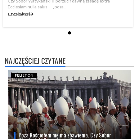
Czy Sobór Watykański II porzucił dawną zasadę extra
Cz
Ecclesiam nulla salus — „poza...
Ec
Czytaj więcej
Cz
NAJCZĘŚCIEJ CZYTANE
FELIETON
Poza Kościołem nie ma zbawienia. Czy Sobór