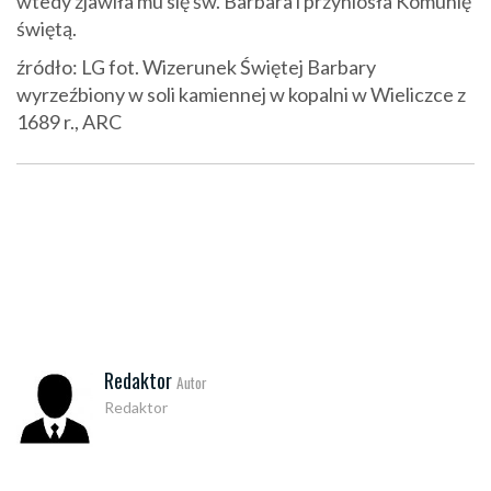
wtedy zjawiła mu się św. Barbara i przyniosła Komunię
świętą.
źródło: LG fot. Wizerunek Świętej Barbary
wyrzeźbiony w soli kamiennej w kopalni w Wieliczce z
1689 r., ARC
Redaktor
Autor
Redaktor