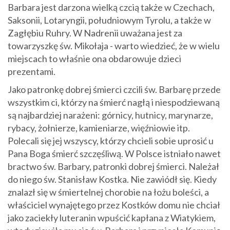
Barbara jest darzona wielką czcią także w Czechach,
Saksonii, Lotaryngii, południowym Tyrolu, a także w
Zagłębiu Ruhry. W Nadrenii uważana jest za
towarzyszkę św. Mikołaja - warto wiedzieć, że w wielu
miejscach to właśnie ona obdarowuje dzieci
prezentami.
Jako patronkę dobrej śmierci czcili św. Barbarę przede
wszystkim ci, którzy na śmierć nagłą i niespodziewaną
są najbardziej narażeni: górnicy, hutnicy, marynarze,
rybacy, żołnierze, kamieniarze, więźniowie itp.
Polecali się jej wszyscy, którzy chcieli sobie uprosić u
Pana Boga śmierć szczęśliwą. W Polsce istniało nawet
bractwo św. Barbary, patronki dobrej śmierci. Należał
do niego św. Stanisław Kostka. Nie zawiódł się. Kiedy
znalazł się w śmiertelnej chorobie na łożu boleści, a
właściciel wynajętego przez Kostków domu nie chciał
jako zaciekły luteranin wpuścić kapłana z Wiatykiem,