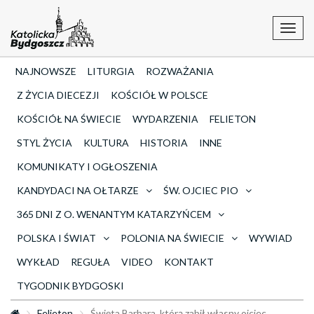
Toggl
navig
NAJNOWSZE
LITURGIA
ROZWAŻANIA
Z ŻYCIA DIECEZJI
KOŚCIÓŁ W POLSCE
KOŚCIÓŁ NA ŚWIECIE
WYDARZENIA
FELIETON
STYL ŻYCIA
KULTURA
HISTORIA
INNE
KOMUNIKATY I OGŁOSZENIA
KANDYDACI NA OŁTARZE
ŚW. OJCIEC PIO
365 DNI Z O. WENANTYM KATARZYŃCEM
POLSKA I ŚWIAT
POLONIA NA ŚWIECIE
WYWIAD
WYKŁAD
REGUŁA
VIDEO
KONTAKT
TYGODNIK BYDGOSKI
Felieton
Święta Barbara, którą zabił własny ojciec