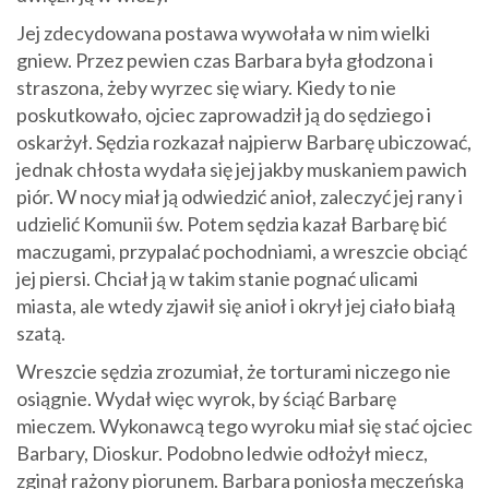
Jej zdecydowana postawa wywołała w nim wielki
gniew. Przez pewien czas Barbara była głodzona i
straszona, żeby wyrzec się wiary. Kiedy to nie
poskutkowało, ojciec zaprowadził ją do sędziego i
oskarżył. Sędzia rozkazał najpierw Barbarę ubiczować,
jednak chłosta wydała się jej jakby muskaniem pawich
piór. W nocy miał ją odwiedzić anioł, zaleczyć jej rany i
udzielić Komunii św. Potem sędzia kazał Barbarę bić
maczugami, przypalać pochodniami, a wreszcie obciąć
jej piersi. Chciał ją w takim stanie pognać ulicami
miasta, ale wtedy zjawił się anioł i okrył jej ciało białą
szatą.
Wreszcie sędzia zrozumiał, że torturami niczego nie
osiągnie. Wydał więc wyrok, by ściąć Barbarę
mieczem. Wykonawcą tego wyroku miał się stać ojciec
Barbary, Dioskur. Podobno ledwie odłożył miecz,
zginął rażony piorunem. Barbara poniosła męczeńską