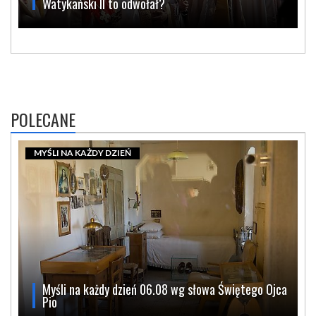
Watykański II to odwołał?
POLECANE
MYŚLI NA KAŻDY DZIEŃ
Myśli na każdy dzień 06.08 wg słowa Świętego Ojca
Pio