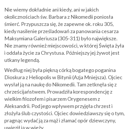
Nie wiemy dokładnie ani kiedy, ani w jakich
okolicznościach św. Barbara z Nikomedii poniosła
śmierć. Przypuszcza się, że zapewne ok. roku 305,
kiedy nasilenie prześladowań za panowania cesarza
Maksymiana Galeriusza (305-311) było największe.
Nie znamy również miejscowości, w której Święta żyła
i oddała życie za Chrystusa. Późniejszy jej żywot jest
utkany legendą.
Według niej była piękną córką bogatego poganina
Dioskura z Heliopolis w Bitynii (Azja Mniejsza). Ojciec
wysłał ją na naukę do Nikomedii. Tam zetknęła się z
chrześcijaństwem. Prowadziła korespondencję z
wielkim filozofem i pisarzem Orygenesem z
Aleksandrii. Pod jego wpływem przyjęła chrzest i
złożyła ślub czystości. Ojciec dowiedziawszy się o tym,
pragnąc wydać ją za mąż i złamać opór dziewczyny,
uwięził ją w wieży.