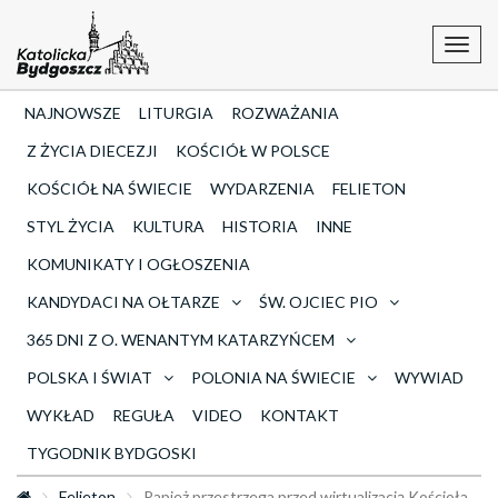
Toggl
navig
NAJNOWSZE
LITURGIA
ROZWAŻANIA
Z ŻYCIA DIECEZJI
KOŚCIÓŁ W POLSCE
KOŚCIÓŁ NA ŚWIECIE
WYDARZENIA
FELIETON
STYL ŻYCIA
KULTURA
HISTORIA
INNE
KOMUNIKATY I OGŁOSZENIA
KANDYDACI NA OŁTARZE
ŚW. OJCIEC PIO
365 DNI Z O. WENANTYM KATARZYŃCEM
POLSKA I ŚWIAT
POLONIA NA ŚWIECIE
WYWIAD
WYKŁAD
REGUŁA
VIDEO
KONTAKT
TYGODNIK BYDGOSKI
Felieton
Papież przestrzega przed wirtualizacją Kościoła