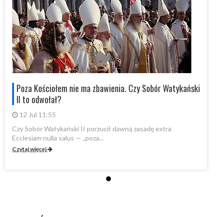
i
Poza Kościołem nie ma zbawienia. Czy Sobór Watykański
II to odwołał?
12 Jul 11:55
Czy Sobór Watykański II porzucił dawną zasadę extra
Cz
Ecclesiam nulla salus — „poza...
Ec
Czytaj więcej
Cz