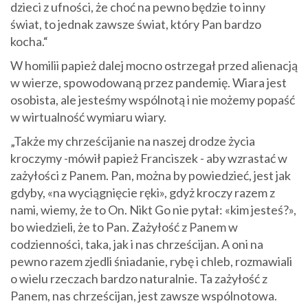
dzieci z ufności, że choć na pewno będzie to inny
świat, to jednak zawsze świat, który Pan bardzo
kocha.“
W homilii papież dalej mocno ostrzegał przed alienacją
w wierze, spowodowaną przez pandemię. Wiara jest
osobista, ale jesteśmy wspólnotą i nie możemy popaść
w wirtualność wymiaru wiary.
„Także my chrześcijanie na naszej drodze życia
kroczymy -mówił papież Franciszek - aby wzrastać w
zażyłości z Panem. Pan, można by powiedzieć, jest jak
gdyby, «na wyciągnięcie ręki», gdyż kroczy razem z
nami, wiemy, że to On. Nikt Go nie pytał: «kim jesteś?»,
bo wiedzieli, że to Pan. Zażyłość z Panem w
codzienności, taka, jak i nas chrześcijan. A oni na
pewno razem zjedli śniadanie, rybę i chleb, rozmawiali
o wielu rzeczach bardzo naturalnie. Ta zażyłość z
Panem, nas chrześcijan, jest zawsze wspólnotowa.