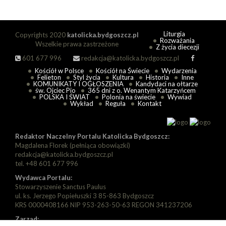
Liturgia
Copyrights 2020
katolicka.bydgoszcz.pl
Rozważania
Wszelkie prawa zastrzeżone
Z życia diecezji
601 677 996
redakcja@katolicka.bydgoszcz.pl
Kościół w Polsce
Kościół na Świecie
Wydarzenia
Felieton
Styl życia
Kultura
Historia
Inne
KOMUNIKATY I OGŁOSZENIA
Kandydaci na ołtarze
św. Ojciec Pio
365 dni z o. Wenantym Katarzyńcem
POLSKA I ŚWIAT
Polonia na świecie
Wywiad
Wykład
Reguła
Kontakt
Redaktor Naczelny Portalu Katolicka Bydgoszcz:
Magdalena Florek (pełniąca obowiązki)
redakcja@katolicka.bydgoszcz.pl
tel. +48 601 677 996
Wydawca Portalu:
Stowarzyszenie Sanctus Paulus
ul. ks. Jerzego Popiełuszki 3 85-863 Bydgoszcz
KRS 0000408166 NIP 953-263-50-63 REGON 341237206
Zarząd: