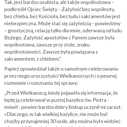
Tak, jest bardzo osobista, ale także wspólnotowa –
podkreślił Ojciec Święty. - Zażyłość bez wspólnoty,
bez chleba, bez Kościoła, bez ludu i sakramentów jest
niebezpieczna. Może stać się zażyłością – powiedzmy
– gnostyczną, relacją tylko dla mnie, oderwaną od ludu
Bożego. Zażyłość apostołów z Panem zawsze była
wspólnotowa, zawsze przy stole, znaku
wspólnotowości. Zawsze była powiązana z
sakramentem, z chlebem.“
Papież opowiedział także o samotnym celebrowaniu
przez niego uroczystości Wielkanocnych i o pewnej
rozmowie i rozeznaniu tej sprawy:
„Przed Wielkanocą, kiedy pojawiła się informacja, że
będę ją celebrował w pustej bazylice św. Piotra -
mówił - pewien bardzo dobry biskup uczynił mi zarzut:
«Dlaczego, w tak wielkiej bazylice, nie może być
choćby przynajmniej 30 osób, aby można było widzieć