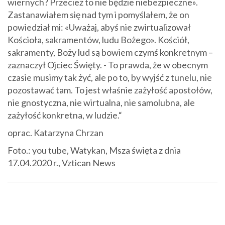
wiernych? Przecież to nie będzie niebezpieczne».
Zastanawiałem się nad tym i pomyślałem, że on
powiedział mi: «Uważaj, abyś nie zwirtualizował
Kościoła, sakramentów, ludu Bożego». Kościół,
sakramenty, Boży lud są bowiem czymś konkretnym –
zaznaczył Ojciec Święty. - To prawda, że w obecnym
czasie musimy tak żyć, ale po to, by wyjść z tunelu, nie
pozostawać tam. To jest właśnie zażyłość apostołów,
nie gnostyczna, nie wirtualna, nie samolubna, ale
zażyłość konkretna, w ludzie.“
oprac. Katarzyna Chrzan
Foto.: you tube, Watykan, Msza święta z dnia
17.04.2020 r., Vztican News