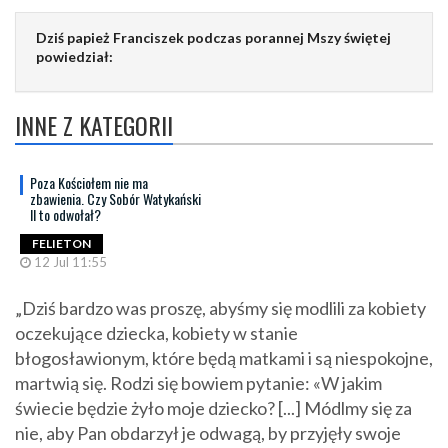
Dziś papież Franciszek podczas porannej Mszy świętej
powiedział:
INNE Z KATEGORII
Poza Kościołem nie ma
zbawienia. Czy Sobór Watykański
II to odwołał?
FELIETON
12 Jul 11:55
„Dziś bardzo was proszę, abyśmy się modlili za kobiety
oczekujące dziecka, kobiety w stanie
błogosławionym, które będą matkami i są niespokojne,
martwią się. Rodzi się bowiem pytanie: «W jakim
świecie będzie żyło moje dziecko? [...] Módlmy się za
nie, aby Pan obdarzył je odwagą, by przyjęły swoje