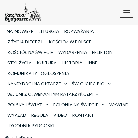
Toggl
navig
NAJNOWSZE
LITURGIA
ROZWAŻANIA
Z ŻYCIA DIECEZJI
KOŚCIÓŁ W POLSCE
KOŚCIÓŁ NA ŚWIECIE
WYDARZENIA
FELIETON
STYL ŻYCIA
KULTURA
HISTORIA
INNE
KOMUNIKATY I OGŁOSZENIA
KANDYDACI NA OŁTARZE
ŚW. OJCIEC PIO
365 DNI Z O. WENANTYM KATARZYŃCEM
POLSKA I ŚWIAT
POLONIA NA ŚWIECIE
WYWIAD
WYKŁAD
REGUŁA
VIDEO
KONTAKT
TYGODNIK BYDGOSKI
Felieton