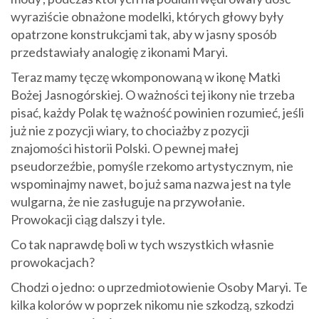
wyraziście obnażone modelki, których głowy były
opatrzone konstrukcjami tak, aby w jasny sposób
przedstawiały analogię z ikonami Maryi.
Teraz mamy tęczę wkomponowaną w ikonę Matki
Bożej Jasnogórskiej. O ważności tej ikony nie trzeba
pisać, każdy Polak tę ważność powinien rozumieć, jeśli
już nie z pozycji wiary, to chociażby z pozycji
znajomości historii Polski. O pewnej małej
pseudorzeźbie, pomyśle rzekomo artystycznym, nie
wspominajmy nawet, bo już sama nazwa jest na tyle
wulgarna, że nie zasługuje na przywołanie.
Prowokacji ciąg dalszy i tyle.
Co tak naprawdę boli w tych wszystkich własnie
prowokacjach?
Chodzi o jedno: o uprzedmiotowienie Osoby Maryi. Te
kilka kolorów w poprzek nikomu nie szkodzą, szkodzi