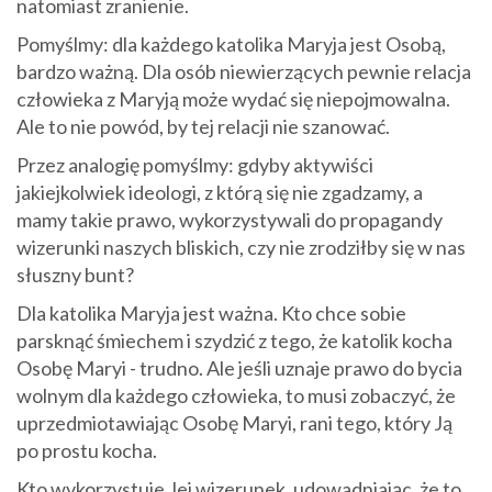
natomiast zranienie.
Pomyślmy: dla każdego katolika Maryja jest Osobą,
bardzo ważną. Dla osób niewierzących pewnie relacja
człowieka z Maryją może wydać się niepojmowalna.
Ale to nie powód, by tej relacji nie szanować.
Przez analogię pomyślmy: gdyby aktywiści
jakiejkolwiek ideologi, z którą się nie zgadzamy, a
mamy takie prawo, wykorzystywali do propagandy
wizerunki naszych bliskich, czy nie zrodziłby się w nas
słuszny bunt?
Dla katolika Maryja jest ważna. Kto chce sobie
parsknąć śmiechem i szydzić z tego, że katolik kocha
Osobę Maryi - trudno. Ale jeśli uznaje prawo do bycia
wolnym dla każdego człowieka, to musi zobaczyć, że
uprzedmiotawiając Osobę Maryi, rani tego, który Ją
po prostu kocha.
Kto wykorzystuje Jej wizerunek, udowadniając, że to