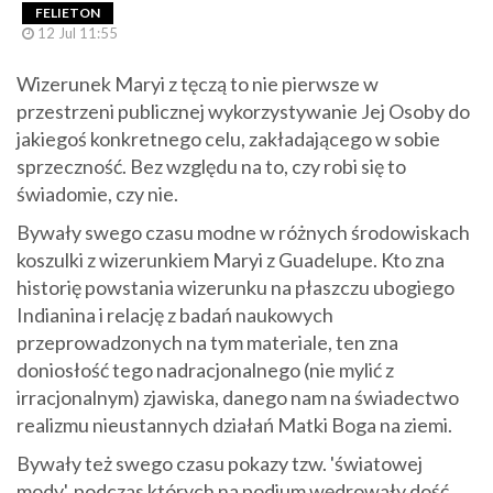
FELIETON
12 Jul 11:55
Wizerunek Maryi z tęczą to nie pierwsze w
przestrzeni publicznej wykorzystywanie Jej Osoby do
jakiegoś konkretnego celu, zakładającego w sobie
sprzeczność. Bez względu na to, czy robi się to
świadomie, czy nie.
Bywały swego czasu modne w różnych środowiskach
koszulki z wizerunkiem Maryi z Guadelupe. Kto zna
historię powstania wizerunku na płaszczu ubogiego
Indianina i relację z badań naukowych
przeprowadzonych na tym materiale, ten zna
doniosłość tego nadracjonalnego (nie mylić z
irracjonalnym) zjawiska, danego nam na świadectwo
realizmu nieustannych działań Matki Boga na ziemi.
Bywały też swego czasu pokazy tzw. 'światowej
mody', podczas których na podium wędrowały dość