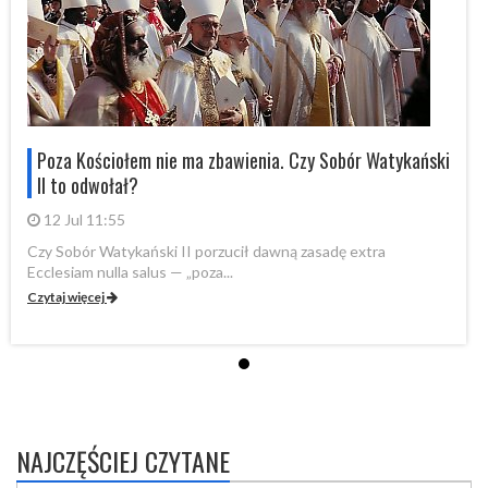
i
Poza Kościołem nie ma zbawienia. Czy Sobór Watykański
II to odwołał?
12 Jul 11:55
Czy Sobór Watykański II porzucił dawną zasadę extra
Cz
Ecclesiam nulla salus — „poza...
Ec
Czytaj więcej
Cz
NAJCZĘŚCIEJ CZYTANE