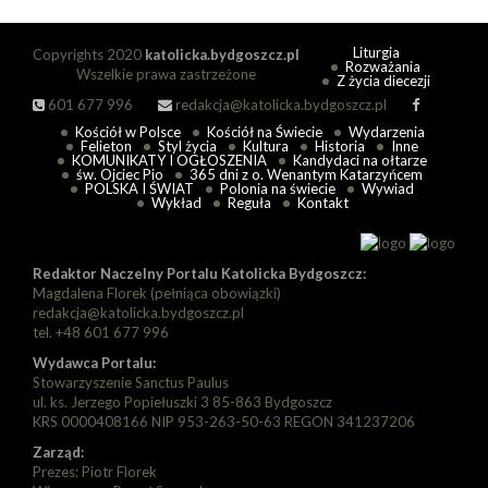
Liturgia
Copyrights 2020
katolicka.bydgoszcz.pl
Rozważania
Wszelkie prawa zastrzeżone
Z życia diecezji
601 677 996
redakcja@katolicka.bydgoszcz.pl
Kościół w Polsce
Kościół na Świecie
Wydarzenia
Felieton
Styl życia
Kultura
Historia
Inne
KOMUNIKATY I OGŁOSZENIA
Kandydaci na ołtarze
św. Ojciec Pio
365 dni z o. Wenantym Katarzyńcem
POLSKA I ŚWIAT
Polonia na świecie
Wywiad
Wykład
Reguła
Kontakt
Redaktor Naczelny Portalu Katolicka Bydgoszcz:
Magdalena Florek (pełniąca obowiązki)
redakcja@katolicka.bydgoszcz.pl
tel. +48 601 677 996
Wydawca Portalu:
Stowarzyszenie Sanctus Paulus
ul. ks. Jerzego Popiełuszki 3 85-863 Bydgoszcz
KRS 0000408166 NIP 953-263-50-63 REGON 341237206
Zarząd:
Prezes: Piotr Florek