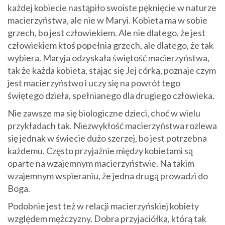
każdej kobiecie nastąpiło swoiste pęknięcie w naturze
macierzyństwa, ale nie w Maryi. Kobieta ma w sobie
grzech, bo jest człowiekiem. Ale nie dlatego, że jest
człowiekiem ktoś popełnia grzech, ale dlatego, że tak
wybiera. Maryja odzyskała świętość macierzyństwa,
tak że każda kobieta, stając się Jej córką, poznaje czym
jest macierzyństwo i uczy się na powrót tego
świętego dzieła, spełnianego dla drugiego człowieka.
Nie zawsze ma się biologiczne dzieci, choć w wielu
przykładach tak. Niezwykłość macierzyństwa rozlewa
się jednak w świecie dużo szerzej, bo jest potrzebna
każdemu. Często przyjaźnie między kobietami są
oparte na wzajemnym macierzyństwie. Na takim
wzajemnym wspieraniu, że jedna drugą prowadzi do
Boga.
Podobnie jest też w relacji macierzyńskiej kobiety
względem mężczyzny. Dobra przyjaciółka, którą tak