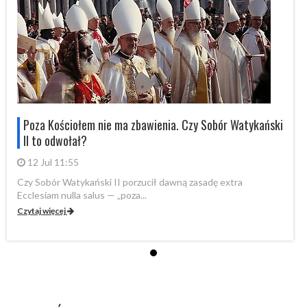
i
Poza Kościołem nie ma zbawienia. Czy Sobór Watykański
II to odwołał?
12 Jul 11:55
Czy Sobór Watykański II porzucił dawną zasadę extra
Cz
Ecclesiam nulla salus — „poza...
Ec
Czytaj więcej
Cz