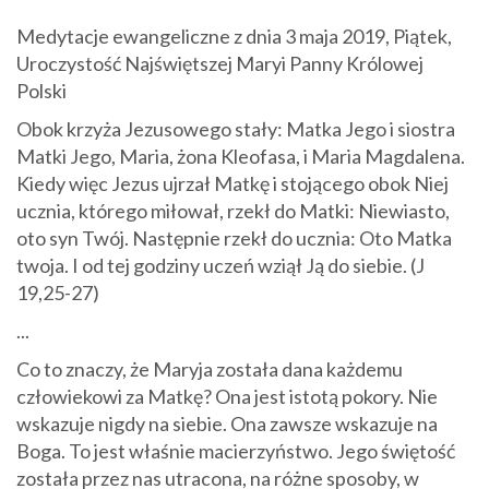
Medytacje ewangeliczne z dnia 3 maja 2019, Piątek,
Uroczystość Najświętszej Maryi Panny Królowej
Polski
Obok krzyża Jezusowego stały: Matka Jego i siostra
Matki Jego, Maria, żona Kleofasa, i Maria Magdalena.
Kiedy więc Jezus ujrzał Matkę i stojącego obok Niej
ucznia, którego miłował, rzekł do Matki: Niewiasto,
oto syn Twój. Następnie rzekł do ucznia: Oto Matka
twoja. I od tej godziny uczeń wziął Ją do siebie. (J
19,25-27)
...
Co to znaczy, że Maryja została dana każdemu
człowiekowi za Matkę? Ona jest istotą pokory. Nie
wskazuje nigdy na siebie. Ona zawsze wskazuje na
Boga. To jest właśnie macierzyństwo. Jego świętość
została przez nas utracona, na różne sposoby, w