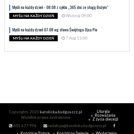
Myśli na każdy dzień - 08.08 z cyklu „365 dni ze sługą Bożym"
Wczoraj 09:00
MYŚLI NA KAŻDY DZIEŃ
Myśli na każdy dzień 07.08 wg słowa Świętego Ojca Pio
7 Aug 15:00
MYŚLI NA KAŻDY DZIEŃ
Liturgia
Copyrights 2020
katolicka.bydgoszcz.pl
Rozważania
Wszelkie prawa zastrzeżone
Z życia diecezji
601 677 996
redakcja@katolicka.bydgoszcz.pl
Kościół w Polsce
Kościół na Świecie
Wydarzenia