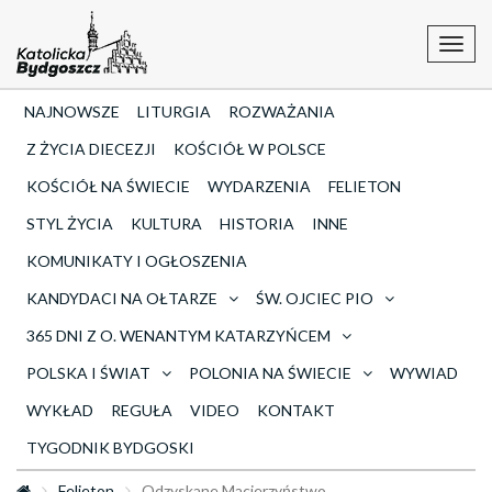
Toggl
navig
NAJNOWSZE
LITURGIA
ROZWAŻANIA
Z ŻYCIA DIECEZJI
KOŚCIÓŁ W POLSCE
KOŚCIÓŁ NA ŚWIECIE
WYDARZENIA
FELIETON
STYL ŻYCIA
KULTURA
HISTORIA
INNE
KOMUNIKATY I OGŁOSZENIA
KANDYDACI NA OŁTARZE
ŚW. OJCIEC PIO
365 DNI Z O. WENANTYM KATARZYŃCEM
POLSKA I ŚWIAT
POLONIA NA ŚWIECIE
WYWIAD
WYKŁAD
REGUŁA
VIDEO
KONTAKT
TYGODNIK BYDGOSKI
Felieton
Odzyskane Macierzyństwo