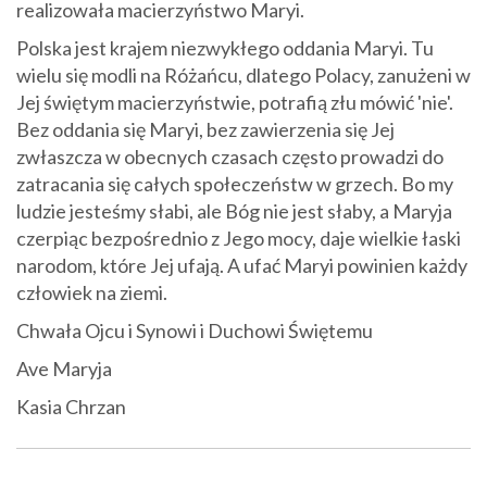
realizowała macierzyństwo Maryi.
Polska jest krajem niezwykłego oddania Maryi. Tu
wielu się modli na Różańcu, dlatego Polacy, zanużeni w
Jej świętym macierzyństwie, potrafią złu mówić 'nie'.
Bez oddania się Maryi, bez zawierzenia się Jej
zwłaszcza w obecnych czasach często prowadzi do
zatracania się całych społeczeństw w grzech. Bo my
ludzie jesteśmy słabi, ale Bóg nie jest słaby, a Maryja
czerpiąc bezpośrednio z Jego mocy, daje wielkie łaski
narodom, które Jej ufają. A ufać Maryi powinien każdy
człowiek na ziemi.
Chwała Ojcu i Synowi i Duchowi Świętemu
Ave Maryja
Kasia Chrzan