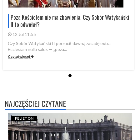
i
Poza Kościołem nie ma zbawienia. Czy Sobór Watykański
II to odwołał?
12 Jul 11:55
Czy Sobór Watykański II porzucił dawną zasadę extra
Cz
Ecclesiam nulla salus — „poza...
Ec
Czytaj więcej
Cz
NAJCZĘŚCIEJ CZYTANE
FELIETON