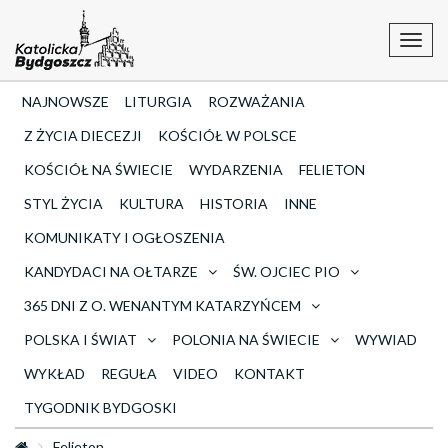
Toggl
navig
NAJNOWSZE
LITURGIA
ROZWAŻANIA
Z ŻYCIA DIECEZJI
KOŚCIÓŁ W POLSCE
KOŚCIÓŁ NA ŚWIECIE
WYDARZENIA
FELIETON
STYL ŻYCIA
KULTURA
HISTORIA
INNE
KOMUNIKATY I OGŁOSZENIA
KANDYDACI NA OŁTARZE
ŚW. OJCIEC PIO
365 DNI Z O. WENANTYM KATARZYŃCEM
POLSKA I ŚWIAT
POLONIA NA ŚWIECIE
WYWIAD
WYKŁAD
REGUŁA
VIDEO
KONTAKT
TYGODNIK BYDGOSKI
Felieton