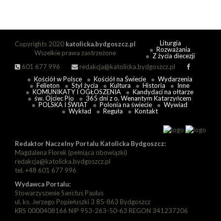
Liturgia
Copyrights 2020
katolicka.bydgoszcz.pl
Rozważania
Wszelkie prawa zastrzeżone
Z życia diecezji
601 677 996
redakcja@katolicka.bydgoszcz.pl
Kościół w Polsce
Kościół na Świecie
Wydarzenia
Felieton
Styl życia
Kultura
Historia
Inne
KOMUNIKATY I OGŁOSZENIA
Kandydaci na ołtarze
św. Ojciec Pio
365 dni z o. Wenantym Katarzyńcem
POLSKA I ŚWIAT
Polonia na świecie
Wywiad
Wykład
Reguła
Kontakt
Redaktor Naczelny Portalu Katolicka Bydgoszcz:
Magdalena Florek (pełniąca obowiązki)
redakcja@katolicka.bydgoszcz.pl
tel. +48 601 677 996
Wydawca Portalu:
Stowarzyszenie Sanctus Paulus
ul. ks. Jerzego Popiełuszki 3 85-863 Bydgoszcz
KRS 0000408166 NIP 953-263-50-63 REGON 341237206