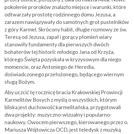
pokolenie proroków znalazło miejsce i warunki, które
odtwarzały prostotę rodzinnego domu Jezusa, a
zarazem nawiązywały do samotnych grot pustelników
z góry Karmel. Skrócony habit, długie rozmowy ze św.
Teresą od Jezusa, zapał i gorący płomień wiary
stanowiły fundamenty dla pierwszych dwóch
bohaterów tej historii: młodego Jana od Krzyża,
którego Święta pozyskała w kryzysowym dla niego
momencie, oraz Antoniego de Heredia,
doświadczonego przełożonego, będącego wiernym
sługą Bożym.
Aby uczcić tę rocznicę bracia Krakowskiej Prowincji
Karmelitów Bosych z myślą o wszystkich, którym
bliska jest duchowość karmelitańska, przygotowali
dwa projekty: muzyczno-wizualny i popularno-
naukowy. Owocem pierwszego, kierowanego przez o.
Mariusza Wójtowicza OCD, jest teledysk z muzyką