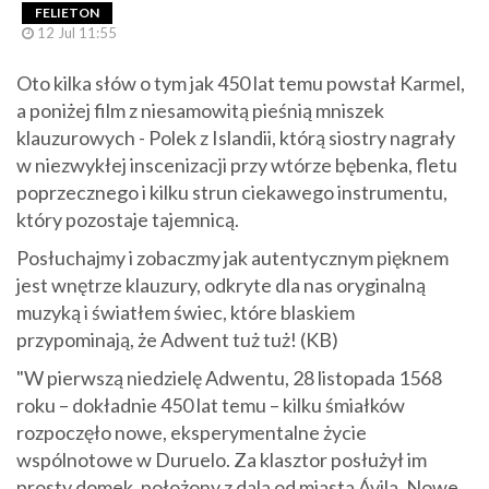
FELIETON
12 Jul 11:55
Oto kilka słów o tym jak 450 lat temu powstał Karmel,
a poniżej film z niesamowitą pieśnią mniszek
klauzurowych - Polek z Islandii, którą siostry nagrały
w niezwykłej inscenizacji przy wtórze bębenka, fletu
poprzecznego i kilku strun ciekawego instrumentu,
który pozostaje tajemnicą.
Posłuchajmy i zobaczmy jak autentycznym pięknem
jest wnętrze klauzury, odkryte dla nas oryginalną
muzyką i światłem świec, które blaskiem
przypominają, że Adwent tuż tuż! (KB)
"W pierwszą niedzielę Adwentu, 28 listopada 1568
roku – dokładnie 450 lat temu – kilku śmiałków
rozpoczęło nowe, eksperymentalne życie
wspólnotowe w Duruelo. Za klasztor posłużył im
prosty domek, położony z dala od miasta Ávila. Nowe