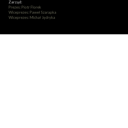
Zarząd:
Prezes: Piotr Florek
Wiceprezes: Paweł Szarapka
Wiceprezes: Michał Jędryka