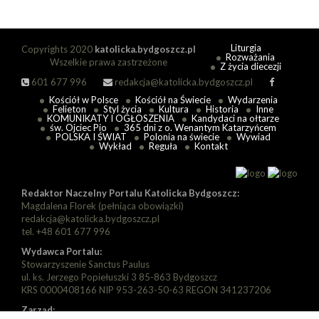
Liturgia
Copyrights 2020
katolicka.bydgoszcz.pl
Rozważania
Wszelkie prawa zastrzeżone
Z życia diecezji
601 677 996
redakcja@katolicka.bydgoszcz.pl
Kościół w Polsce
Kościół na Świecie
Wydarzenia
Felieton
Styl życia
Kultura
Historia
Inne
KOMUNIKATY I OGŁOSZENIA
Kandydaci na ołtarze
św. Ojciec Pio
365 dni z o. Wenantym Katarzyńcem
POLSKA I ŚWIAT
Polonia na świecie
Wywiad
Wykład
Reguła
Kontakt
Redaktor Naczelny Portalu Katolicka Bydgoszcz:
Magdalena Florek (pełniąca obowiązki)
redakcja@katolicka.bydgoszcz.pl
tel. +48 601 677 996
Wydawca Portalu:
Stowarzyszenie Sanctus Paulus
ul. ks. Jerzego Popiełuszki 3 85-863 Bydgoszcz
KRS 0000408166 NIP 953-263-50-63 REGON 341237206
Zarząd: