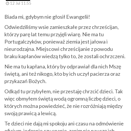
12 Jul 11:55
Biada mi, gdybym nie głosił Ewangelii!
Odwiedziliśmy wsie zamieszkałe przez chrześcijan,
którzy parę lat temu przyjęli wiarę. Nie ma tu
Portugalczyków, ponieważ ziemia jest jałowa i
nieurodzajna. Miejscowi chrześcijanie z powodu
braku kapłanów wiedzą tylko to, że zostali ochrzczeni.
Nie ma tu kapłana, który by odprawiał dla nich Mszę
świętą, ani też nikogo, kto by ich uczył pacierza oraz
przykazań Bożych.
Odkąd tu przybyłem, nie przestaję chrzcić dzieci. Tak
więc obmyłem świętą wodą ogromną liczbę dzieci, o
których można powiedzieć, że nie rozróżniają między
swoją prawicą a lewicą.
Te dzieci nie dają mi spokoju ani czasu na odmówienie
oficjum, jedzenie czy spanie, zanim nie nauczę ich