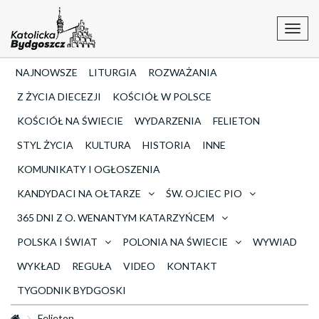
Toggl
navig
NAJNOWSZE
LITURGIA
ROZWAŻANIA
Z ŻYCIA DIECEZJI
KOŚCIÓŁ W POLSCE
KOŚCIÓŁ NA ŚWIECIE
WYDARZENIA
FELIETON
STYL ŻYCIA
KULTURA
HISTORIA
INNE
KOMUNIKATY I OGŁOSZENIA
KANDYDACI NA OŁTARZE
ŚW. OJCIEC PIO
365 DNI Z O. WENANTYM KATARZYŃCEM
POLSKA I ŚWIAT
POLONIA NA ŚWIECIE
WYWIAD
WYKŁAD
REGUŁA
VIDEO
KONTAKT
TYGODNIK BYDGOSKI
Felieton