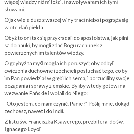
więcej wiedzy niż miłości, i nawoływałem ich tymi
słowami:
O jak wiele dusz z waszej winy traci niebo i pogrąża się
w otchłań piekła!
Obyż to oni tak się przykładali do apostolstwa, jak pilni
są do nauki, by mogli zdać Bogu rachunek z
powierzonych im talentów wiedzy.
O gdybyż ta myśl mogła ich poruszyć; oby odbyli
ćwiczenia duchowne i zechcieli posłuchać tego, co by
im Pan powiedział w głębi ich serca, i porzuciliby swoje
pożądania i sprawy ziemskie. Byliby wtedy gotowi na
wezwanie Pańskie i wołali do Niego:
"Oto jestem, co mam czynić, Panie?" Poślij mnie, dokąd
zechcesz, nawet i do Indii.
Z listu św. Franciszka Ksawerego, prezbitera, do św.
Ignacego Loyoli