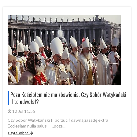
i
Poza Kościołem nie ma zbawienia. Czy Sobór Watykański
II to odwołał?
12 Jul 11:55
Czy Sobór Watykański II porzucił dawną zasadę extra
Cz
Ecclesiam nulla salus — „poza...
Ec
Czytaj więcej
Cz