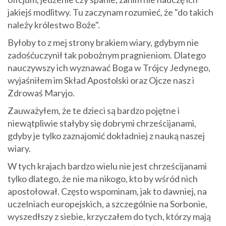
jakiejś modlitwy. Tu zaczynam rozumieć, że "do takich
należy królestwo Boże".
Byłoby to z mej strony brakiem wiary, gdybym nie
zadośćuczynił tak pobożnym pragnieniom. Dlatego
nauczywszy ich wyznawać Boga w Trójcy Jedynego,
wyjaśniłem im Skład Apostolski oraz Ojcze nasz i
Zdrowaś Maryjo.
Zauważyłem, że te dzieci są bardzo pojętne i
niewątpliwie stałyby się dobrymi chrześcijanami,
gdyby je tylko zaznajomić dokładniej z nauką naszej
wiary.
W tych krajach bardzo wielu nie jest chrześcijanami
tylko dlatego, że nie ma nikogo, kto by wśród nich
apostołował. Często wspominam, jak to dawniej, na
uczelniach europejskich, a szczególnie na Sorbonie,
wyszedłszy z siebie, krzyczałem do tych, którzy mają